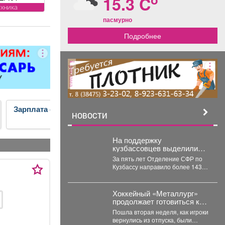
15.3 C
ТЧИКОВ на
ехника
становка,
пасмурно
егистрация.
Подробнее
янова, 5.
реклама
Зарплата от 50 000
Временная работа,
НОВОСТИ
подработка
На поддержку
кузбассовцев выделили
143 миллиона: кто получил
За пять лет Отделение СФР по
помощь
Кузбассу направило более 143
миллионов рублей на
субсидирование
работодателей,...
Хоккейный «Металлург»
продолжает готовиться к
предстоящему сезону.
Пошла вторая неделя, как игроки
вернулись из отпуска, были