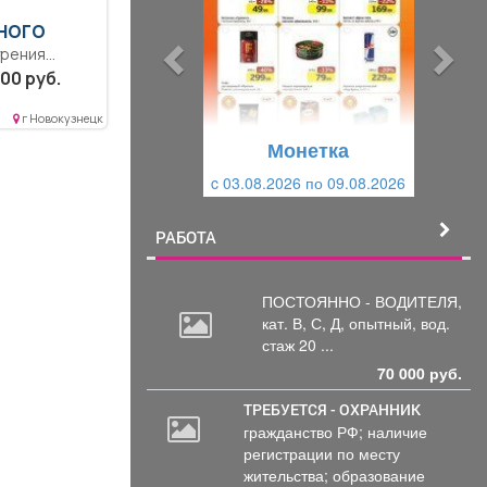
д
д
НОГО
ы
у
урения
д
ю
еднее
00 руб.
ое
у
щ
оизводство
г Новокузнецк
щ
и
мплексом...
Монетка
и
й
c 03.08.2026 по 09.08.2026
й
РАБОТА
ПОСТОЯННО - ВОДИТЕЛЯ,
кат.
В, С, Д, опытный, вод.
стаж 20 ...
70 000 руб.
ТРЕБУЕТСЯ - ОХРАННИК
гражданство РФ; наличие
регистрации по месту
жительства; образование