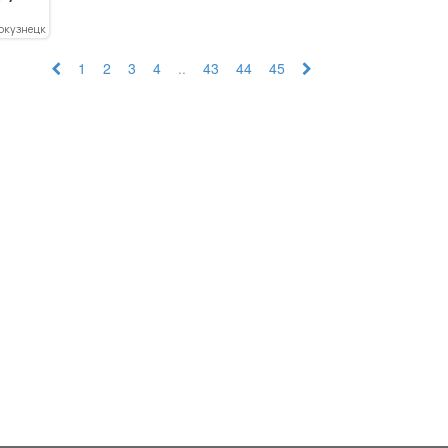
окузнецк
1
2
3
4
..
43
44
45