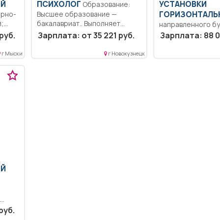
ИЙ
ПСИХОЛОГ
УСТАНОВКИ
Образование:
арно-
Высшее образование —
ГОРИЗОНТАЛЬ
й;
бакалавриат.. Выполняет
направленного б
должностные обязанности,
Образование: Ср
руб.
Зарплата: от 35 221 руб.
Зарплата: 88 0
направленные...
профессиональн
образование.. Пр
г Мыски
г Новокузнецк
работ буровым ко
ИЙ
руб.
ат..