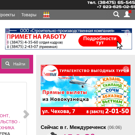
тел. (38475) 65-545
+7 923-625-02-51
Проекты
Товары
реклама
Найти
реклама
ОНТ,
ЛЬСТВО -
Сейчас в г. Междуреченск
(06:06)
ЕХНИКА
o
ЕРКА