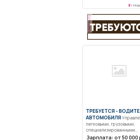
Осуществлять сопровож
г Нов
ИС:...
реклама
ТРЕБУЕТСЯ - ВОДИТ
АВТОМОБИЛЯ
Управление
легковыми, грузовыми,
специализированными
автомобилями; заправка
Зарплата: от 50 000 