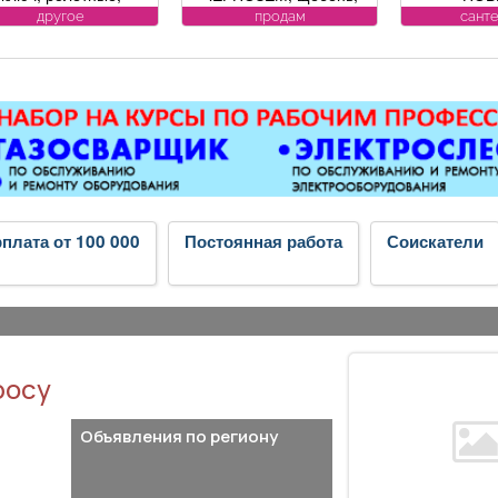
кционные ворота (от
песок, уголь, торф,
ВОДОСЧЕ
другое
продам
сант
официального
гравий, шлак, отсыпка и
дому. У
представителя
другие под заказ,
замена, р
омпании DoorHan);
возможна доставка.
ул. Луки
катные ворота; все
Вывоз мусора.
ды сварочных работ;
таллоконструкции;
бетонные работы
любой сложности.
енсионерам скидка
10%.
плата от 100 000
Постоянная работа
Соискатели
росу
Объявления по региону