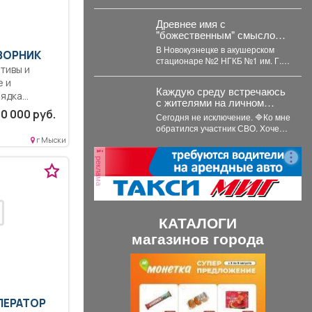
осмотрены врачами, сдали
тесты, приступили к...
Древнее имя с
"божественным" смыслом
резко набирает
В Новокузнецке в акушерском
ДВОРНИК
популярность в Кузбассе:
стационаре №2 НГКБ №1 им. Г.П.
11 малышей за месяц
тивы и
Курбатова подвели итоги июля. ...
е и
Каждую среду встречаюсь
дка...
с жителями на личном
приёме.
0 000 руб.
Сегодня не исключение. 🔷Ко мне
обратился участник СВО. Хочет
развивать своё дело -
г Мыски
перерабатывать...
реклама
КАТАЛОГИ
магазинов города
П
С
р
л
е
е
ПЕРАТОР