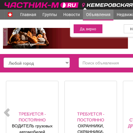
КЕМЕРОВСКАЯ 
Главная
Группы
Новости
Объявления
Недвиж
МЕЖДУРЕЧЕНСК
- Ваш гор
реклама
город
ТРЕБУЕТСЯ -
ТРЕБУЕТСЯ -
ПОСТОЯННО
ПОСТОЯННО
С
ВОДИТЕЛЬ грузовых
ОХРАННИКИ,
Д
автомобилей
ОХРАННИКИ-