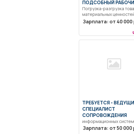
ПОДСОБНЫЙ РАБОЧ
Погрузка-разгрузка тов
материальных ценносте
перемещение грузов на
Зарплата: от 40 000 
хранение в складские...
ТРЕБУЕТСЯ - ВЕДУЩ
СПЕЦИАЛИСТ
СОПРОВОЖДЕНИЯ
информационных систем
Образование: Высшее
Зарплата: от 50 000 
образование — бакалаври