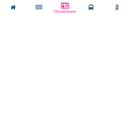
Заказать рекламу
Объявления
Оплата услуг:
Расценки
Оплатить
Наши ресурсы:
Газета "Частник-М"
Сайт chastnik-m.ru
Сайт "Частник. Маркет"
Дорожное радио 93.4FM
Радио для двоих 105.3FM
Европа плюс 103.3FM