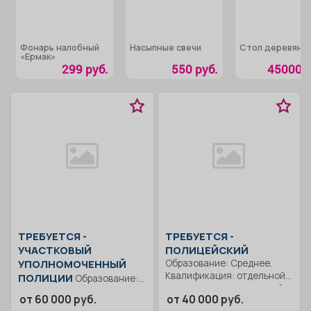
Фонарь налобный
Насыпные свечи
Стол деревянн
«Ермак»
299 руб.
550 руб.
45000 р
ТРЕБУЕТСЯ -
ТРЕБУЕТСЯ -
УЧАСТКОВЫЙ
ПОЛИЦЕЙСКИЙ
УПОЛНОМОЧЕННЫЙ
Образование: Среднее.
Квалификация: отдельной
ПОЛИЦИИ
Образование:
роты патрульно-постовой
Среднее
от 60 000 руб.
от 40 000 руб.
службы полиции..
профессиональное.