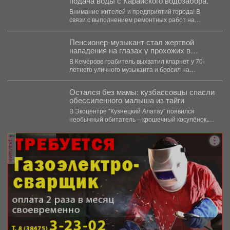
подача воды с Карайского водозабора.
Внимание жителей и предприятий города! В
связи с выполнением ремонтных работ на
Карайском водозаборе...
Пенсионер-музыкант стал жертвой
нападения на глазах у прохожих в
Кемерове
В Кемерове грабитель выхватил кларнет у 70-
летнего уличного музыканта и бросил на
крыльце. Его наказала...
Остался без мамы: кузбассовцы спасли
обессиленного малыша из тайги
В Экоцентре "Кузнецкий Алатау" появился
необычный обитатель – крошечный косулёнок,
которого жители Кузбасса нашли в...
реклама