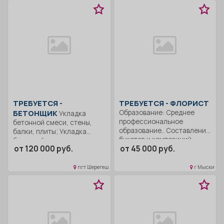
ТРЕБУЕТСЯ -
ТРЕБУЕТСЯ - ФЛОРИСТ
БЕТОНЩИК
Образование: Среднее
Укладка
профессиональное
бетонной смеси, стены,
образование.. Составление
балки, плиты; Укладка
букетов и композиций.
бетонной смеси...
от 120 000 руб.
от 45 000 руб.
Обслуживание...
пгт Шерегеш
г Мыски