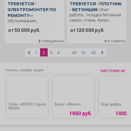
ТРЕБУЕТСЯ -
ТРЕБУЕТСЯ - ПЛОТНИК
ЭЛЕКТРОМОНТЕР ПО
- БЕТОНЩИК
Опыт
РЕМОНТУ
работы.. Укладка бетонной
и
смеси, стены, балки,
обслуживанию
плиты; Укладка...
электрооборудования
от 50 000 руб.
от 120 000 руб.
Образование: Среднее
профессиональное
г Междуреченск
пгт Шерегеш
образование..
Обслуживание
1
2
3
4
..
40
41
42
оборудования на...
ТОВАРЫ, СКИДКИ, АКЦИИ
Обои «AVISTO Liguria
Букет «Монти»
Шар цифра
89325»
1950 руб.
1000 р