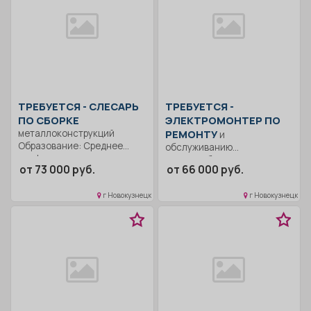
ТРЕБУЕТСЯ - СЛЕСАРЬ
ТРЕБУЕТСЯ -
ПО СБОРКЕ
ЭЛЕКТРОМОНТЕР ПО
металлоконструкций
РЕМОНТУ
и
Образование: Среднее
обслуживанию
профессиональное.
электрооборудования
от 73 000 руб.
от 66 000 руб.
Обучаемость.. Сборка
Образование: Среднее
металлоконструкций по
профессиональное.
чертежам.. Сменный
г Новокузнецк
г Новокузнецк
Ответственность.. Ремонт и
график..
обслуживание
электрооборудования...