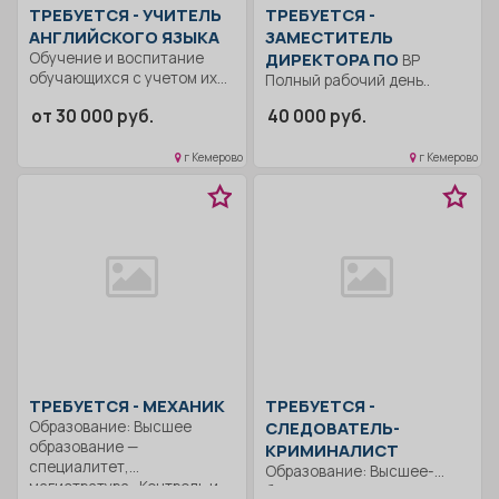
ТРЕБУЕТСЯ - УЧИТЕЛЬ
ТРЕБУЕТСЯ -
АНГЛИЙСКОГО ЯЗЫКА
ЗАМЕСТИТЕЛЬ
Обучение и воспитание
ДИРЕКТОРА ПО
ВР
обучающихся с учетом их
Полный рабочий день..
психолого-
от 30 000 руб.
40 000 руб.
физиологических
особенностей...
г Кемерово
г Кемерово
ТРЕБУЕТСЯ - МЕХАНИК
ТРЕБУЕТСЯ -
Образование: Высшее
СЛЕДОВАТЕЛЬ-
образование —
КРИМИНАЛИСТ
специалитет,
Образование: Высшее-
магистратура.. Контроль и
бакалавриат..