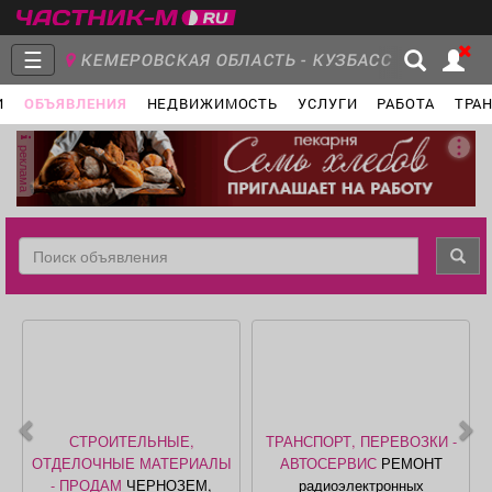
☰
КЕМЕРОВСКАЯ ОБЛАСТЬ - КУЗБАСС
И
ОБЪЯВЛЕНИЯ
НЕДВИЖИМОСТЬ
УСЛУГИ
РАБОТА
ТРА
Главная
Группы
Новости
реклама
Объявления
Недвижимость
Услуги
Работа
Транспорт
Компании
СТРОИТЕЛЬНЫЕ,
ТРАНСПОРТ, ПЕРЕВОЗКИ -
ОТДЕЛОЧНЫЕ МАТЕРИАЛЫ
АВТОСЕРВИС
РЕМОНТ
- ПРОДАМ
ЧЕРНОЗЕМ,
радиоэлектронных