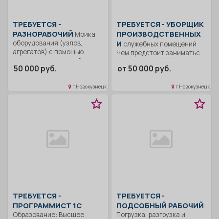
ТРЕБУЕТСЯ -
ТРЕБУЕТСЯ - УБОРЩИК
РАЗНОРАБОЧИЙ
ПРОИЗВОДСТВЕННЫХ
Мойка
оборудования (узлов,
И
служебных помещений
агрегатов) с помощью
Чем предстоит заниматься:
специализированной
санитарной обработкой
50 000 руб.
от 50 000 руб.
моечной техники.....
производственных и
служебных...
г Новокузнецк
г Новокузнецк
ТРЕБУЕТСЯ -
ТРЕБУЕТСЯ -
ПРОГРАММИСТ 1С
ПОДСОБНЫЙ РАБОЧИЙ
Образование: Высшее
Погрузка, разгрузка и