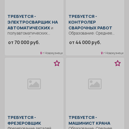
ТРЕБУЕТСЯ -
ТРЕБУЕТСЯ -
ЭЛЕКТРОСВАРЩИК НА
КОНТРОЛЕР
АВТОМАТИЧЕСКИХ
СВАРОЧНЫХ РАБОТ
и
полуавтоматических
Образование: Среднее
машинах Образование:
профессиональное..
от 70 000 руб.
от 44 000 руб.
Среднее
Выполняет обязанности по
профессиональное.. Сварка
контролю качества
г Новокузнецк
г Новокузнецк
всех видов
сварных...
металлоконструкций.....
ТРЕБУЕТСЯ -
ТРЕБУЕТСЯ -
ФРЕЗЕРОВЩИК
МАШИНИСТ КРАНА
Фрезерование деталей
Образование: Среднее..