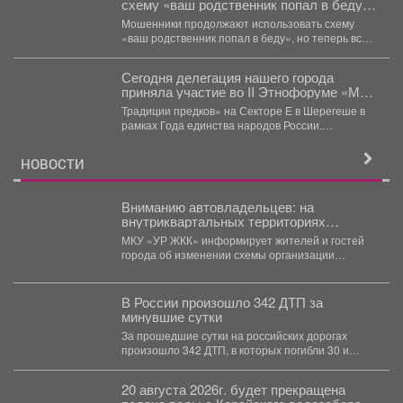
схему «ваш родственник попал в беду»,
но теперь все чаще применяют
Мошенники продолжают использовать схему
современные технологии.
«ваш родственник попал в беду», но теперь все
чаще применяют современные...
Сегодня делегация нашего города
приняла участие во II Этнофоруме «Мир
коренных народов.
Традиции предков» на Секторе Е в Шерегеше в
рамках Года единства народов России.
Специалисты...
НОВОСТИ
Вниманию автовладельцев: на
внутриквартальных территориях
Междуреченского муниципального
МКУ «УР ЖКК» информирует жителей и гостей
округа вводятся ограничения стоянки.
города об изменении схемы организации
дорожного движения на...
В России произошло 342 ДТП за
минувшие сутки
За прошедшие сутки на российских дорогах
произошло 342 ДТП, в которых погибли 30 и
получили...
20 августа 2026г. будет прекращена