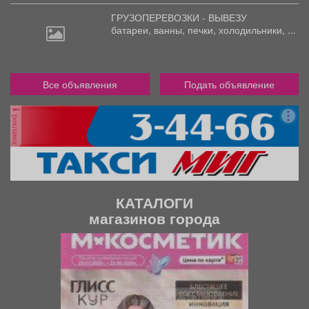
ГРУЗОПЕРЕВОЗКИ - ВЫВЕЗУ
батареи,
ванны, печки, холодильники, ...
Все объявления
Подать объявление
реклама
КАТАЛОГИ
магазинов города
П
С
р
л
е
е
д
д