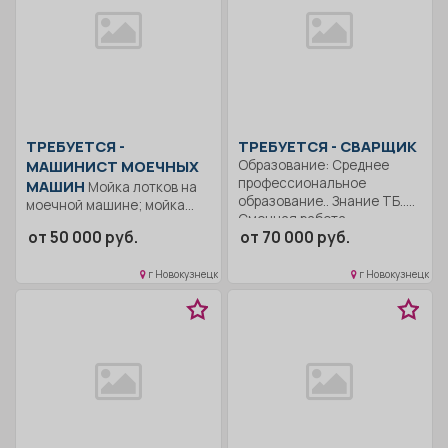
ТРЕБУЕТСЯ -
ТРЕБУЕТСЯ - СВАРЩИК
МАШИНИСТ МОЕЧНЫХ
Образование: Среднее
профессиональное
МАШИН
Мойка лотков на
образование.. Знание ТБ..
моечной машине; мойка
Сменная работа..
поддонов, рикш,
от 50 000 руб.
от 70 000 руб.
инвентаря;...
г Новокузнецк
г Новокузнецк