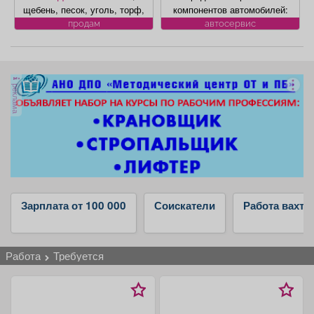
Афиша
Обучение
Проекты
щебень, песок, уголь, торф,
компонентов автомобилей:
гравий, шлак, отсыпка и
климат контроля, ЭБУ,
продам
автосервис
другие под заказ, возможна
сигнализации, брелков,
доставка. Вывоз мусора.
магнитол, электроусилителей
руля, многофункциональных
дисплеев, и многого другого.
Товары
Поздравления
Погода
реклама
Быстро, качественно,
недорого! Точная стоимость
ремонта определяется после
осмотра
ТВ программа
Я - пенсионер
Зарплата от 100 000
Соискатели
Работа вахто
работа
требуется