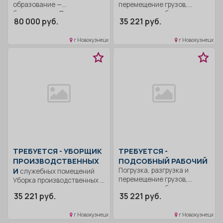
образование —
перемещение грузов,
бакалавриат.. Понимание
материалов, оборудования
80 000 руб.
35 221 руб.
принципов работы
Уборка территории...
системы,...
г Новокузнецк
г Новокузнецк
ТРЕБУЕТСЯ - УБОРЩИК
ТРЕБУЕТСЯ -
ПРОИЗВОДСТВЕННЫХ
ПОДСОБНЫЙ РАБОЧИЙ
И
Погрузка, разгрузка и
служебных помещений
перемещение грузов,
Уборка производственных и
материалов, оборудования.
офисных помещений..
35 221 руб.
35 221 руб.
Уборка территории...
Полный рабочий день..
г Новокузнецк
г Новокузнецк