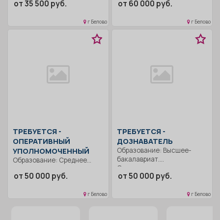
от 35 500 руб.
от 60 000 руб.
проверка...
Расследование уголовных
дел.. Полный рабочий день..
г Белово
г Белово
ТРЕБУЕТСЯ -
ТРЕБУЕТСЯ -
ОПЕРАТИВНЫЙ
ДОЗНАВАТЕЛЬ
УПОЛНОМОЧЕННЫЙ
Образование: Высшее-
бакалавриат.
Образование: Среднее
Ответственность..
профессиональное.
от 50 000 руб.
от 50 000 руб.
Правоохранительная
Ответственность..
деятельность. Выполнение
Правоохранительная
должностных
г Белово
г Белово
деятельность..
обязанностей согласно
Ненормированный рабочий
должностной...
день..