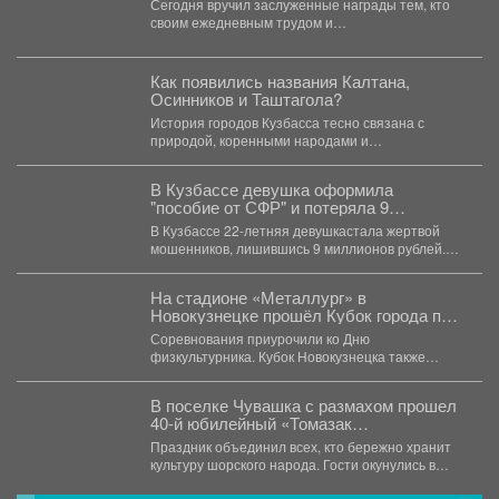
Сегодня вручил заслуженные награды тем, кто
своим ежедневным трудом и
профессионализмом помогает создавать
современный облик...
Как появились названия Калтана,
Осинников и Таштагола?
История городов Кузбасса тесно связана с
природой, коренными народами и
промышленным развитием региона. Многие...
В Кузбассе девушка оформила
"пособие от СФР" и потеряла 9
миллионов
В Кузбассе 22-летняя девушкастала жертвой
мошенников, лишившись 9 миллионов рублей.
Как сообщает полиция Кузбасса,...
На стадионе «Металлург» в
Новокузнецке прошёл Кубок города по
лёгкой атлетике.
Соревнования приурочили ко Дню
физкультурника. Кубок Новокузнецка также
прошел в рамках Всероссийского проекта
«Шахтерское братство....
В поселке Чувашка с размахом прошел
40-й юбилейный «Томазак
Пайрам-2026».
Праздник объединил всех, кто бережно хранит
культуру шорского народа. Гости окунулись в
национальный колорит:...