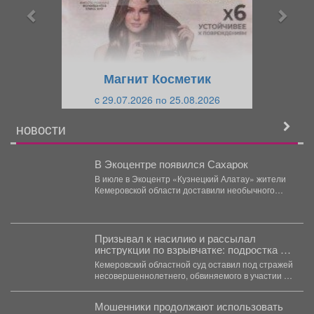
ы
у
д
ю
у
щ
щ
и
Магнит Косметик
и
й
c 29.07.2026 по 25.08.2026
й
НОВОСТИ
В Экоцентре появился Сахарок
В июле в Экоцентр «Кузнецкий Алатау» жители
Кемеровской области доставили необычного
гостя - крошечного косуленка,...
Призывал к насилию и рассылал
инструкции по взрывчатке: подростка из
Кузбасса обвиняют в терроризме
Кемеровский областной суд оставил под стражей
несовершеннолетнего, обвиняемого в участии в
международной террористической организации.
...
Мошенники продолжают использовать