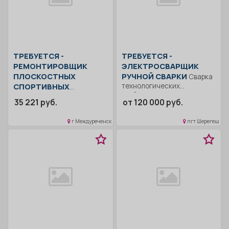
ТРЕБУЕТСЯ -
ТРЕБУЕТСЯ -
РЕМОНТИРОВЩИК
ЭЛЕКТРОСВАРЩИК
ПЛОСКОСТНЫХ
РУЧНОЙ СВАРКИ
Сварка
СПОРТИВНЫХ
технологических
трубопроводов; Сварка м/к..
сооружений Уборка
35 221 руб.
от 120 000 руб.
Работа вахтовым методом
территории, уборка
60/30;...
помещений.. Неполный
г Междуреченск
пгт Шерегеш
рабочий день/неполная
рабочая неделя. Для...