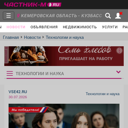
☰
КЕМЕРОВСКАЯ ОБЛАСТЬ - КУЗБАСС
Ы
НОВОСТИ
ОБЪЯВЛЕНИЯ
НЕДВИЖИМОСТЬ
УСЛУГИ
РА
Главная
Группы
Новости
Главная
Новости
Технологии и наука
реклама
Объявления
Недвижимость
Услуги
ТЕХНОЛОГИИ И НАУКА
Рукбрики
новостей
VSE42.RU
Технологии и наука
30.07.2026
Работа
Транспорт
Компании