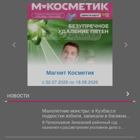
П
С
р
л
е
е
д
д
ы
у
д
ю
у
щ
щ
и
Магнит Косметик
и
й
c 22.07.2026 по 18.08.2026
й
НОВОСТИ
Малолетние монстры: в Кузбассе
подростки избили, запихали в багажник,
и похитили 10-летнего ребенка
В Прокопьевске Зенковский районный суд
назначил к рассмотрению уголовное дело о
похищении 10-летнего ребёнка. ...