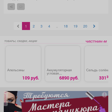
1
2
3
4
..
18
19
20
ТОВАРЫ, СКИДКИ, АКЦИИ
Апельсины
Аккумуляторная
Сельдь солёная
угловая
шлифовальная
30
109 руб.
6890 руб.
331
машина «MTX AGB-
BL-20-125»
реклама