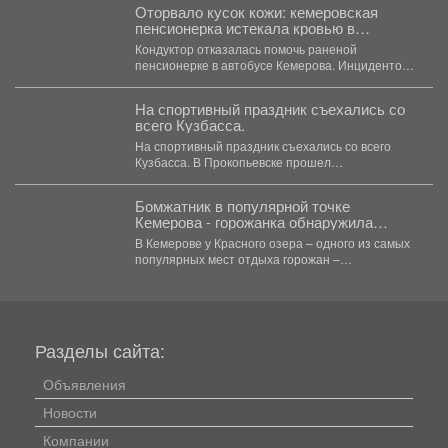
Оторвало кусок кожи: кемеровская
пенсионерка истекала кровью в
автобусе
Кондуктор отказалась помочь раненой
пенсионерке в автобусе Кемерова. Инцидентом
заинтересовались СК РФ. Следственный
комитет...
На спортивный праздник съехались со
всего Кузбасса.
На спортивный праздник съехались со всего
Кузбасса. В Прокопьевске прошел
традиционный турнир по теннису. 🥎...
Бомжатник в популярной точке
Кемерова - горожанка обнаружила
жуткий объект на Красном озере
В Кемерове у Красного озера – одного из самых
популярных мест отдыха горожан –
обнаружили...
Разделы сайта:
Объявления
Новости
Компании