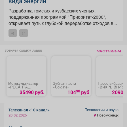
вида энергии
Разработка томских и кузбасских ученых,
поддержанная программой "Приоритет-2030",
открывает путь к глубокой переработке отходов в...
ТОВАРЫ, СКИДКИ, АКЦИИ
Мотокультиватор
Зубная паста
Насос вибрацио
«РЕСАНТА
«Colgate»
«ВИХРЬ ВН-15В
БМК-7,0»
90
35490 руб.
104
руб
2090 р
Технологии и наука
Телеканал «10 канал»
Новокузнецк
20.02.2026