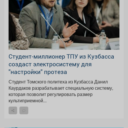
Афиша
Обучение
Проекты
Товары
Поздравления
Погода
Студент-миллионер ТПУ из Кузбасса
создаст электросистему для
ТВ программа
Я - пенсионер
"настройки" протеза
Студент Томского политеха из Кузбасса Данил
Каурдаков разрабатывает специальную систему,
которая позволит регулировать размер
культиприемной...