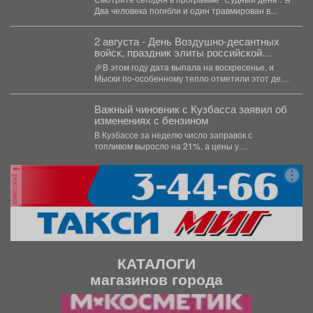
Два человека погибли и один травмирован в...
2 августа - День Воздушно‑десантных
войск, праздник элиты российской
армии
🎉В этом году дата выпала на воскресенье, и
Мыски по‑особенному тепло отметили этот день!
...
Важный чиновник с Кузбасса заявил об
изменениях с бензином
В Кузбассе за неделю число заправок с
топливом выросло на 21%, а цены у
независимых...
реклама
КАТАЛОГИ
магазинов города
П
С