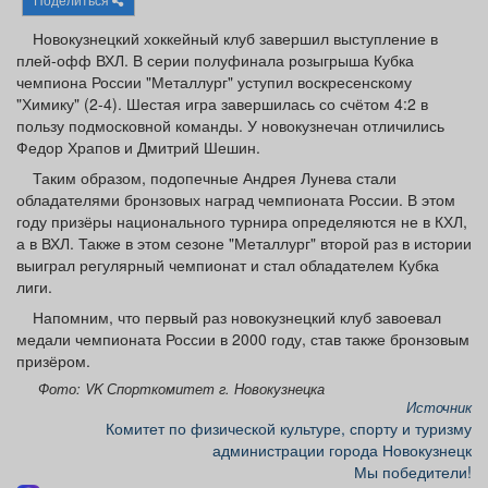
Афиша
Обучение
Проекты
Новокузнецкий хоккейный клуб завершил выступление в
плей-офф ВХЛ. В серии полуфинала розыгрыша Кубка
чемпиона России "Металлург" уступил воскресенскому
"Химику" (2-4). Шестая игра завершилась со счётом 4:2 в
пользу подмосковной команды. У новокузнечан отличились
Товары
Поздравления
Погода
Федор Храпов и Дмитрий Шешин.
Таким образом, подопечные Андрея Лунева стали
обладателями бронзовых наград чемпионата России. В этом
году призёры национального турнира определяются не в КХЛ,
а в ВХЛ. Также в этом сезоне "Металлург" второй раз в истории
ТВ программа
Я - пенсионер
выиграл регулярный чемпионат и стал обладателем Кубка
лиги.
Напомним, что первый раз новокузнецкий клуб завоевал
медали чемпионата России в 2000 году, став также бронзовым
призёром.
Фото: VK Спорткомитет г. Новокузнецка
Источник
Комитет по физической культуре, спорту и туризму
администрации города Новокузнецк
Мы победители!