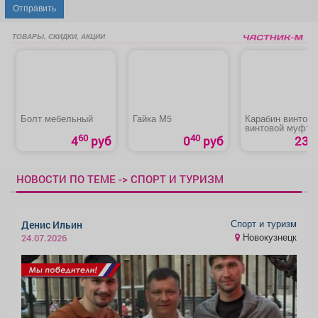
Отправить
ТОВАРЫ, СКИДКИ, АКЦИИ
Болт мебельный
Гайка М5
Карабин винтовой
винтовой муфто
60
40
4
руб
0
руб
23 р
НОВОСТИ ПО ТЕМЕ -> СПОРТ И ТУРИЗМ
Спорт и туризм
Денис Ильин
Новокузнецк
24.07.2026