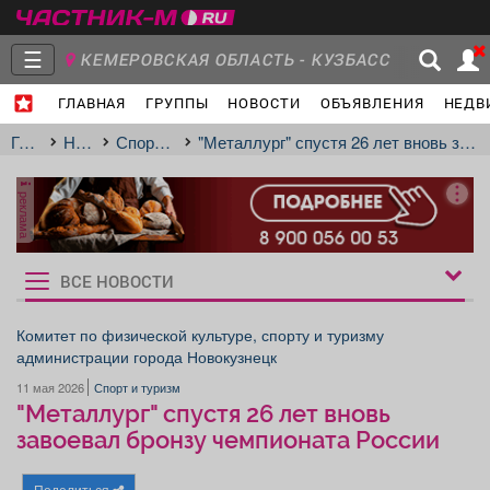
☰
КЕМЕРОВСКАЯ ОБЛАСТЬ - КУЗБАСС
ГЛАВНАЯ
ГРУППЫ
НОВОСТИ
ОБЪЯВЛЕНИЯ
НЕДВ
Главная
Группы
Новости
Главная
Новости
Спорт и туризм
"Металлург" спустя 26 лет вновь завоевал бронзу чемпионата России
реклама
Объявления
Недвижимость
Услуги
ВСЕ НОВОСТИ
Рукбрики
новостей
Комитет по физической культуре, спорту и туризму
администрации города Новокузнецк
Работа
Транспорт
Компании
11 мая 2026
Спорт и туризм
"Металлург" спустя 26 лет вновь
завоевал бронзу чемпионата России
Поделиться