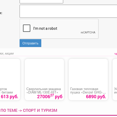
я:
Отправить
КИ, АКЦИИ
ерток
Сверлильная машина
Газовая тепловая
У
 с битами
«DIAM ML-130E-HIT»
пушка «Denzel GHG-
и
27
10»
«
1613 руб.
27006
руб
6890 руб.
7
ПО ТЕМЕ -> СПОРТ И ТУРИЗМ