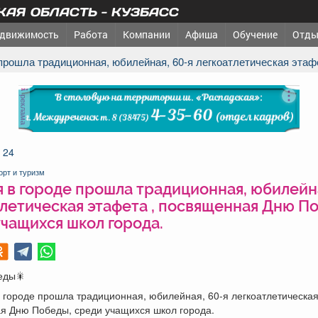
АЯ ОБЛАСТЬ - КУЗБАСС
движимость
Работа
Компании
Афиша
Обучение
Отды
е прошла традиционная, юбилейная, 60-я легкоатлетическая эта
реклама
 24
орт и туризм
 в городе прошла традиционная, юбилейна
летическая этафета , посвященная Дню П
чащихся школ города.
еды🎇
 городе прошла традиционная, юбилейная, 60-я легкоатлетическая
я Дню Победы, среди учащихся школ города.