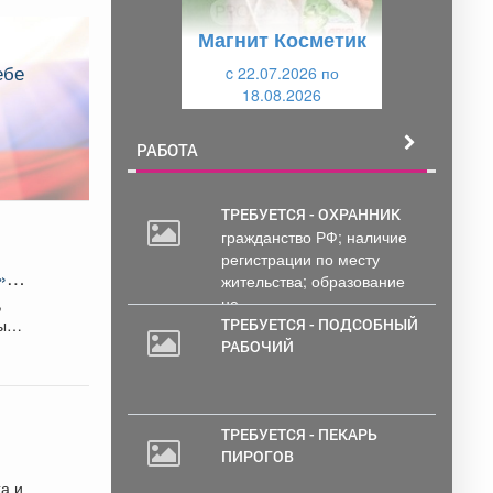
у
щ
Магнит Косметик
щ
и
и
c 22.07.2026 по
й
18.08.2026
й
РАБОТА
ТРЕБУЕТСЯ - ОХРАННИК
гражданство РФ; наличие
регистрации по месту
»,
жительства; образование
!
,
не...
ным
ТРЕБУЕТСЯ - ПОДСОБНЫЙ
РАБОЧИЙ
ТРЕБУЕТСЯ - ПЕКАРЬ
ПИРОГОВ
а и