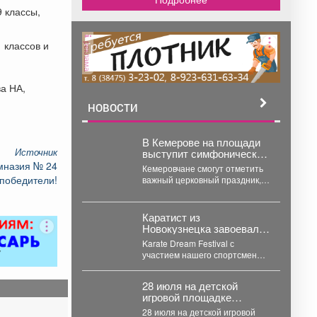
9 классы,
 классов и
реклама
а НА,
НОВОСТИ
В Кемерове на площади
Источник
выступит симфонический
оркестр – в День
мназия № 24
Кемеровчане смогут отметить
крещения Руси
победители!
важный церковный праздник,
который актуален не только
для верующих, и послушать
выступление...
Каратист из
Новокузнецка завоевал
медаль международного
Karate Dream Festival с
турнира в Японии
участием нашего спортсмена
прошел в Токио. Иль Платов
завоевал серебряную
28 июля на детской
награду...
игровой площадке
"Планета детства" ГДК
28 июля на детской игровой