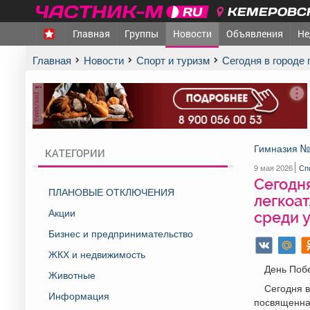
КЕМЕРОВСК
Главная
Группы
Новости
Объявления
Не
Главная
Новости
Спорт и туризм
Сегодня в город
реклама
Гимназия №
КАТЕГОРИИ
9 мая 2026
Сп
Сегодня
ПЛАНОВЫЕ ОТКЛЮЧЕНИЯ
легкоат
Акции
среди у
Бизнес и предпринимательство
ЖКХ и недвижимость
День Поб
Животные
Сегодня в
Информация
посвященна