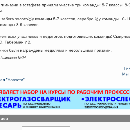
гимназии в эстафете приняли участие три команды: 5-7 классы, 8-
ы.
 забега золото🥇у команды 5-7 классов, серебро 🥈у команды 10-11
команды 8-9 классов.
ем всех участников и педагогов, подготовивших команды: Смирнов
О, Габерман ИВ.
тники были награждены медалями и небольшими призами.
 Гимназия №24
Ги
Мы 
ал "Новости"
риев