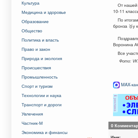
Культура
От нашей 
10-11 класс
Медицина и здоровье
По итогам
Образование
бронза 🥉у 
Общество
Поздравля
Политика и власть
Воронина А
Право и закон
Все учас
Природа и экология
Фото: VK
Происшествия
Промышленность
MAX-кан
Спорт и туризм
Технологии и наука
реклама
Транспорт и дороги
Увлечения
Частник-М
0 Коммента
Экономика и финансы
Имя: