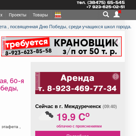
тел. (38475) 65-545
+7 923-625-02-51
х
Проекты
Товары
фета , посвященная Дню Победы, среди учащихся школ города.
реклама
реклама
я, 60-я
обеды,
Сейчас в г. Междуреченск
(09:40)
o
19.9 C
облачно с прояснениями
 этафета ,
Подробнее