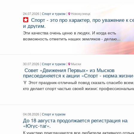
24.07.2026 |
Спорт и туризм
|
Новокузнецк
Спорт - это про характер, про уважение к себе
и другим.
Эти качества очень ценю в людях. И когда есть
возможность отметить наших земляков - делаю...
30.07.2026 |
Спорт и туризм
|
Мыски
Совет «Движения Первых» из Мысков
присоединяется к акции «Спорт - норма жизни
которая проходит в честь Дня физкультурника
🏅 Этот праздник-отличный повод сказать спасибо всем
кто делает спорт частью своей жизни: профессиональ
спортсменам,...
04.08.2026 |
Спорт и туризм
До 18 августа продолжается регистрация на
«Югус-таг».
К участию приглашаются все любители активного отдых