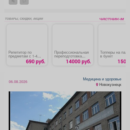
ТОВАРЫ, СКИДКИ, АКЦИИ
Репетитор по
Профессиональная
Топперы на пало
предметам с 1-4
переподготовка
в букет
класс
специалистов АТП
690 руб.
14000 руб.
150 р
«Контролер
технического
состояния
автотранспортных
средств»
Медицина и здоровье
06.08.2026
Новокузнецк