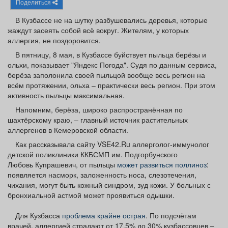
Поделиться
Афиша
Обучение
Проекты
В Кузбассе не на шутку разбушевались деревья, которые
жаждут засеять собой всё вокруг. Жителям, у которых
аллергия, не поздоровится.
В пятницу, 8 мая, в Кузбассе буйствует пыльца берёзы и
Товары
Поздравления
Погода
ольхи, показывает "Яндекс Погода". Судя по данным сервиса,
берёза заполонила своей пыльцой вообще весь регион на
всём протяжении, ольха – практически весь регион. При этом
активность пыльцы максимальная.
Напомним, берёза, широко распространённая по
шахтёрскому краю, – главный источник растительных
ТВ программа
Я - пенсионер
аллергенов в Кемеровской области.
Как рассказывала сайту VSE42.Ru аллерголог-иммунолог
детской поликлиники ККБСМП им. Подгорбунского
Любовь Купрашевич, от пыльцы
может развиться поллиноз
:
появляется насморк, заложенность носа, слезотечения,
чихания, могут быть кожный синдром, зуд кожи. У больных с
бронхиальной астмой может проявиться одышки.
Для Кузбасса
проблема крайне острая
. По подсчётам
врачей, аллергией страдают от 17,5% до 30% кузбассовцев –