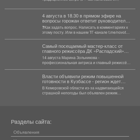
омбудсмена» Эксперты УФНС России...
4 августа в 18.30 в прямом эфире на
вопросы горожан ответит руководитель
администрации Куйбышевского района
❓Как задать вопрос. Написать в комментариях к
Сергей Николаевич Маисеев.
этому посту. Или в нашем ТГ-канале t.me/novotv
...
Самый посещаемый мастер‑класс от
главного режиссёра ДК «Распадский»
возвращается
14 августа Марина Зольникова -
профессиональная актриса и главный режиссёр
Дворца культуры - снова проведёт...
Власти объявили режим повышенной
готовности в Кузбассе - регион ждет
удар стихии
В Кемеровской области из-за надвигающейся
страшной непогоды был объявлен режим
повышенной готовности. Постановление,
которое...
Разделы сайта:
Объявления