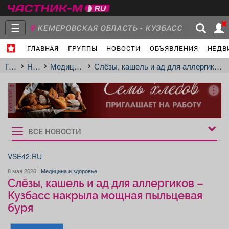
☰
КЕМЕРОВСКАЯ ОБЛАСТЬ - КУЗБАСС
ГЛАВНАЯ
ГРУППЫ
НОВОСТИ
ОБЪЯВЛЕНИЯ
НЕДВ
Главная
Группы
Новости
Главная
Новости
Медицина и здоровье
Слёзы, кашель и ад для аллергиков – Кузбасс накрыла мощная пыльцевая буря
реклама
Объявления
Недвижимость
Услуги
ВСЕ НОВОСТИ
Рукбрики
новостей
VSE42.RU
8 мая 2026
Медицина и здоровье
Работа
Транспорт
Компании
Слёзы, кашель и ад для аллергиков –
Кузбасс накрыла мощная пыльцевая
буря