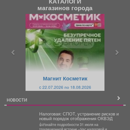
КАТАЛОГИ
магазинов города
П
С
р
л
е
е
д
д
ы
у
д
ю
у
щ
щ
и
Магнит Косметик
и
й
c 22.07.2026 по 18.08.2026
й
НОВОСТИ
Налоговая: СПОТ, устранение рисков и
новый порядок отображения ОКВЭД
👍Узнайте подробности 31 июля на
традиционной встрече «Час налоговой и