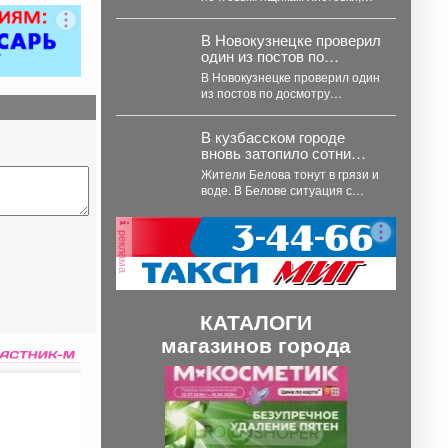
«жилищными
имитирующие официальные
проверками»
уведомления, а также звонят
В Новокузнецке проверил
жителям и требуют...
один из постов по
досмотру большегрузов.
В Новокузнецке проверил один
из постов по досмотру
большегрузов. Вместе с
полицейскими грузовики
В кузбасском городе
проверяют...
вновь затопило сотни
домов
Жители Белова тонут в грязи и
воде. В Белове ситуация с
подтоплением жилого
сектора...
реклама
КАТАЛОГИ
магазинов города
П
С
р
л
е
е