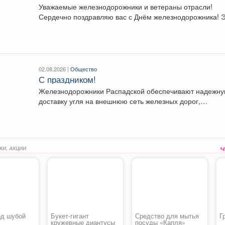
Уважаемые железнодорожники и ветераны отрасли!
Сердечно поздравляю вас с Днём железнодорожника! Этот
праздник...
02.08.2026 |
Общество
С праздником!
Железнодорожники Распадской обеспечивают надежн
доставку угля на внешнюю сеть железных дорог,
выполняют внутренние перевозки, поддерживая...
КИ, АКЦИИ
од шубой
Букет-гигант
Средство для мытья
Г
кружевные диантусы
посуды «Капля»