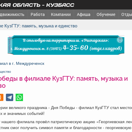
АЯ ОБЛАСТЬ - КУЗБАСС
движимость
Работа
Компании
Афиша
Обучение
Отды
е КузГТУ: память, музыка и единство
реклама
иал в г. Междуреченск
щество
беды в филиале КузГТУ: память, музыка и
во
рии великого праздника - Дня Победы - филиал КузГТУ стал мест
х и значимых событий!
 нашего филиала провёл патриотическую акцию «Георгиевская лен
тник смог получить символ памяти и благодарности - георгиевскую 