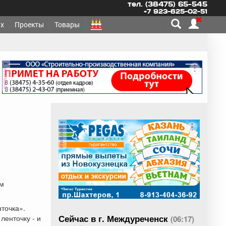
тел. (38475) 65-545
+7 923-625-02-51
х
Проекты
Товары
реклама
реклама
ом
точка».
Сейчас в г. Междуреченск
ленточку - и
(06:17)