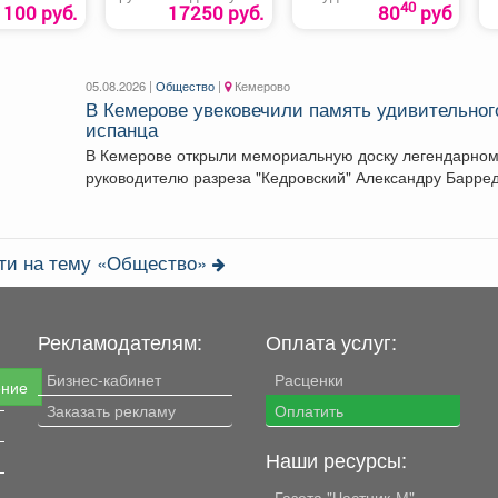
40
100 руб.
17250 руб.
80
руб
05.08.2026 |
Общество
|
Кемерово
В Кемерове увековечили память удивительног
испанца
В Кемерове открыли мемориальную доску легендарно
руководителю разреза "Кедровский" Александру Барре
испанцу, который стал...
сти на тему «Общество»
Рекламодателям:
Оплата услуг:
Бизнес-кабинет
Расценки
ение
Заказать рекламу
Оплатить
Наши ресурсы:
Газета "Частник-М"