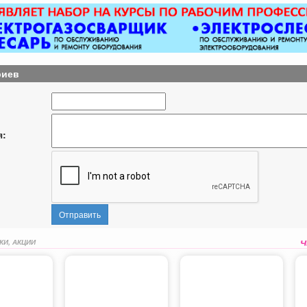
риев
я:
Отправить
КИ, АКЦИИ