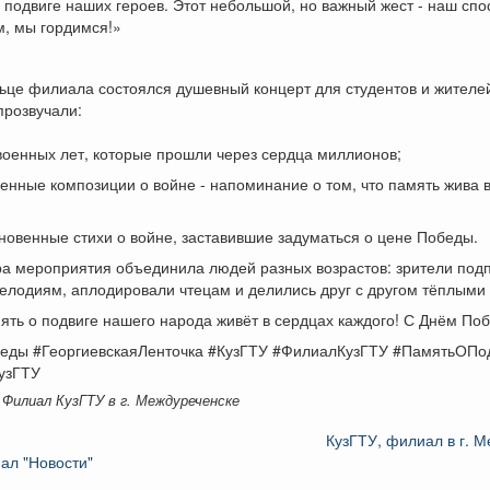
 подвиге наших героев. Этот небольшой, но важный жест - наш спос
, мы гордимся!»
ьце филиала состоялся душевный концерт для студентов и жителей
прозвучали:
военных лет, которые прошли через сердца миллионов;
енные композиции о войне - напоминание о том, что память жива 
новенные стихи о войне, заставившие задуматься о цене Победы.
а мероприятия объединила людей разных возрастов: зрители под
елодиям, аплодировали чтецам и делились друг с другом тёплыми
ять о подвиге нашего народа живёт в сердцах каждого! С Днём Поб
еды #ГеоргиевскаяЛенточка #КузГТУ #ФилиалКузГТУ #ПамятьОПо
узГТУ
 Филиал КузГТУ в г. Междуреченске
КузГТУ, филиал в г. 
ал "Новости"