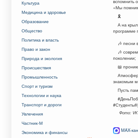
вспомнить о
Культура
«Мы помним
Медицина и здоровье
🎗️
Образование
А на крыл
Общество
программе 
Политика и власть
🎶 песни 
Право и закон
🎶 соврем
поколении;
Природа и экология
📖 проник
Происшествия
Атмосфер
Промышленность
знакомым м
Спорт и туризм
Пусть пам
Технологии и наука
#ДеньПоб
Транспорт и дороги
#СтудентыК
Фото: VK
Увлечения
Частник-М
MAX-кан
Экономика и финансы