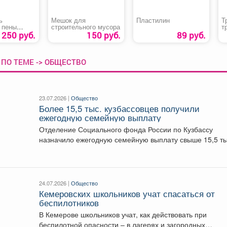
ь
Мешок для
Пластилин
Т
 пены
строительного мусора
т
250 руб.
150 руб.
89 руб.
ПО ТЕМЕ -> ОБЩЕСТВО
23.07.2026 |
Общество
Более 15,5 тыс. кузбассовцев получили
ежегодную семейную выплату
Отделение Социального фонда России по Кузбассу
назначило ежегодную семейную выплату свыше 15,5 ты
жителей области....
24.07.2026 |
Общество
Кемеровских школьников учат спасаться от
беспилотников
В Кемерове школьников учат, как действовать при
беспилотной опасности – в лагерях и загородных