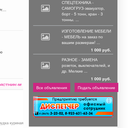
СПЕЦТЕХНИКА -
САМОГРУЗ-эвакуатор,
борт
- 5 тонн, кран - 3
тонны. ...
ИЗГОТОВЛЕНИЕ МЕБЕЛИ
- МЕБЕЛЬ на
заказ по
вашим размерам! ...
1 000 руб.
ую
РАЗНОЕ - ЗАМЕНА
розеток,
выключателей, и
др. Мелкие ...
1 000 руб.
Все объявления
Подать объявление
реклама
рудка куриная ЦБ
Курник
Квас «Благодей»