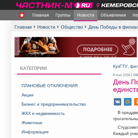
КЕМЕРОВСК
Главная
Группы
Новости
Объявления
Не
Главная
Новости
Общество
День Победы в филиал
реклама
КузГТУ, фил
КАТЕГОРИИ
8 мая 2026
Об
День По
ПЛАНОВЫЕ ОТКЛЮЧЕНИЯ
единст
Акции
Бизнес и предпринимательство
В преддве
ЖКХ и недвижимость
трогательны
Животные
Студсовет
Информация
Каждый учас