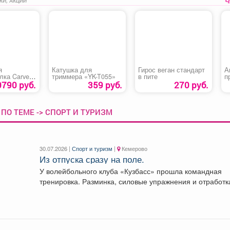
КИ, АКЦИИ
я
Катушка для
Гирос веган стандарт
А
лка Carver
триммера «YK-T055»
в пите
п
DM
т
0790 руб.
359 руб.
270 руб.
«
ПО ТЕМЕ -> СПОРТ И ТУРИЗМ
30.07.2026 |
Спорт и туризм
|
Кемерово
Из отпуска сразу на поле.
У волейбольного клуба «Кузбасс» прошла командная
тренировка. Разминка, силовые упражнения и отработк
техник - спортсмены...