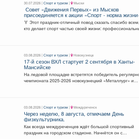
30.07.2026 |
Спорт и туризм
|
Мыски
Совет «Движения Первых» из Мысков
присоединяется к акции «Спорт - норма жизни
которая проходит в честь Дня физкультурника
🏅 Этот праздник-отличный повод сказать спасибо всем
кто делает спорт частью своей жизни: профессиональ
спортсменам,...
03.08.2026 |
Спорт и туризм
|
Новокузнецк
17-й сезон ВХЛ стартует 2 сентября в Ханты-
Мансийске
На ледовой площадке встретятся победитель регулярн
чемпионата 2025-2026 новокузнецкий «Металлург» и
чемпион России «Югра». ...
03.08.2026 |
Спорт и туризм
|
Междуреченск
Через неделю, 8 августа, отмечаем День
физкультурника.
Как всегда междуреченцев ждёт большой спортивный
праздник на городском стадионе. Начнётся он с
масштабного забега.