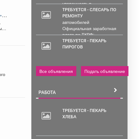
уверенность в...
ТРЕБУЕТСЯ - СЛЕСАРЬ ПО
»,
РЕМОНТУ
!
,
автомобилей
ным
Официальная заработная
плата по ТКРФ;
социальные гарантии и
ТРЕБУЕТСЯ - ПЕКАРЬ
уверенность в...
ПИРОГОВ
Все объявления
Подать объявление
ого
РАБОТА
ТРЕБУЕТСЯ - ПЕКАРЬ
ХЛЕБА