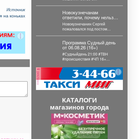
в Осинниках, сообщает
использованием служебного
объединённый пресс-
положения, в составе
Источник
центр судов Кемеровской
Новокузнечанам
организованной группы и...
я на коньках
области.
ответили, почему нельзя
заняться спортом на
Новокузнечанин Сергей
площадке лицея
пожаловался под постом
губернатора, что в его жилом
комплексе «Новый город» нет
Программа Судный день
оборудованных...
от 06.08.26 (16+)
#Судныйдень 21:00 #ТВН
#происшествия #ЧП 16+
Сегодня в программе "Судный
день": 🚨 Профилактическое...
реклама
КАТАЛОГИ
магазинов города
П
С
р
л
е
е