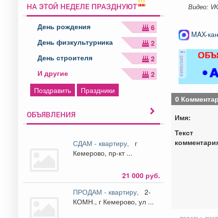
НА ЭТОЙ НЕДЕЛЕ ПРАЗДНУЮТ
Видео: V
День рождения
6
MAX-кан
День физкультурника
2
День строителя
2
реклама
И другие
2
Поздравить
Праздники
0 Коммента
ОБЪЯВЛЕНИЯ
Имя:
Текст
комментари
СДАМ - квартиру,
г
Кемерово, пр-кт ...
21 000 руб.
ПРОДАМ - квартиру,
2-
КОМН., г Кемерово, ул ...