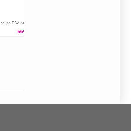
вабра ПВА №6
Орхидея
Букет с гортензией
«Фаленопсис»
«Непоседа»
крупная
569 руб.
1900 руб.
2560 ру