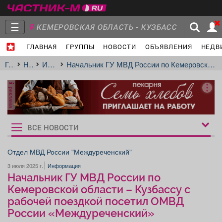
☰
КЕМЕРОВСКАЯ ОБЛАСТЬ - КУЗБАСС
ГЛАВНАЯ
ГРУППЫ
НОВОСТИ
ОБЪЯВЛЕНИЯ
НЕДВ
Главная
Группы
Новости
Главная
Новости
Информация
Начальник ГУ МВД России по Кемеровской области – Кузбассу с рабочей поездкой посетил ОМВД России «Междуреченский»
реклама
Объявления
Недвижимость
Услуги
ВСЕ НОВОСТИ
Рукбрики
новостей
Отдел МВД России "Междуреченский"
3 июля 2025 г.
Информация
Работа
Транспорт
Компании
Начальник ГУ МВД России по
Кемеровской области – Кузбассу с
рабочей поездкой посетил ОМВД
России «Междуреченский»