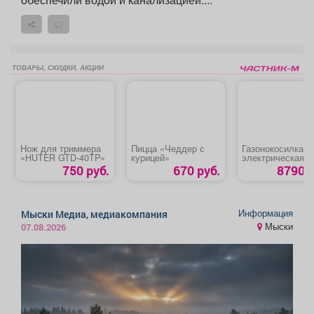
ТОВАРЫ, СКИДКИ, АКЦИИ
Нож для триммера
Пицца «Чеддер с
Газонокосилка
«HUTER GTD-40TP»
курицей»
электрическая
«DENZEL GMC-1
750 руб.
670 руб.
8790 р
Информация
Мыски Медиа, медиакомпания
Мыски
07.08.2026