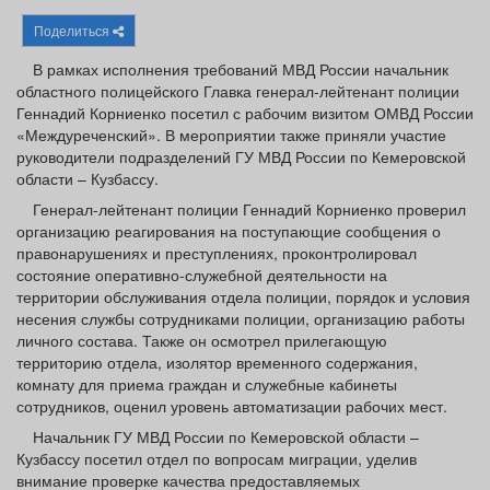
Афиша
Обучение
Проекты
Поделиться
В рамках исполнения требований МВД России начальник
областного полицейского Главка генерал-лейтенант полиции
Геннадий Корниенко посетил с рабочим визитом ОМВД России
«Междуреченский». В мероприятии также приняли участие
Товары
Поздравления
Погода
руководители подразделений ГУ МВД России по Кемеровской
области – Кузбассу.
Генерал-лейтенант полиции Геннадий Корниенко проверил
организацию реагирования на поступающие сообщения о
правонарушениях и преступлениях, проконтролировал
ТВ программа
Я - пенсионер
состояние оперативно-служебной деятельности на
территории обслуживания отдела полиции, порядок и условия
несения службы сотрудниками полиции, организацию работы
личного состава. Также он осмотрел прилегающую
территорию отдела, изолятор временного содержания,
комнату для приема граждан и служебные кабинеты
сотрудников, оценил уровень автоматизации рабочих мест.
Начальник ГУ МВД России по Кемеровской области –
Кузбассу посетил отдел по вопросам миграции, уделив
внимание проверке качества предоставляемых