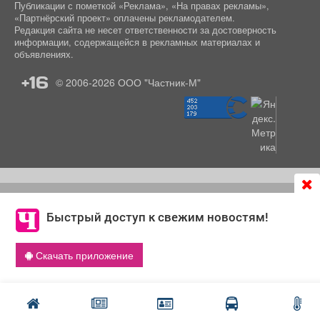
Публикации с пометкой «Реклама», «На правах рекламы»,
«Партнёрский проект» оплачены рекламодателем.
Редакция сайта не несет ответственности за достоверность
информации, содержащейся в рекламных материалах и
объявлениях.
+16
© 2006-2026
ООО "Частник-М"
Продолжая использовать сайт
chastnik-m.ru
, Вы даете
согласие на обработку файлов cookie, которые
Быстрый доступ к свежим новостям!
обеспечивают корректную работу сайта и сбора
информации для улучшения качества сервисов.
Скачать приложение
Что такое cookie