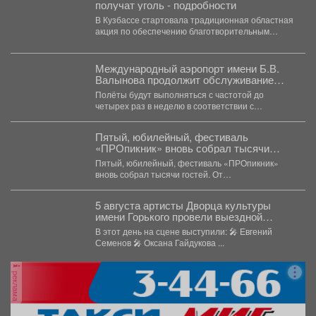
получат уголь - подробности
В Кузбассе стартовала традиционная областная
акция по обеспечению благотворительным
углем. Так, в администрации правительства...
Международный аэропорт имени Б.В.
Валынова продолжит обслуживание
рейсов во Вьетнам в осенне-зимний
Полёты будут выполняться с частотой до
период навигации.
четырех раз в неделю в соответствии с
утвержденным расписанием...
Пятый, юбилейный, фестиваль
«ПРОпикник» вновь собрал тысячи
гостей.
Пятый, юбилейный, фестиваль «ПРОпикник»
вновь собрал тысячи гостей. От
гастрономической кухни до костюмированных
сапбордистов -...
5 августа артисты Дворца культуры
имени Горького провели выездной
концерт в реабилитационном центре
В этот день на сцене выступили: 🎤 Евгений
«Топаз».
Семенов 🎤 Оксана Гайдукова ...
реклама