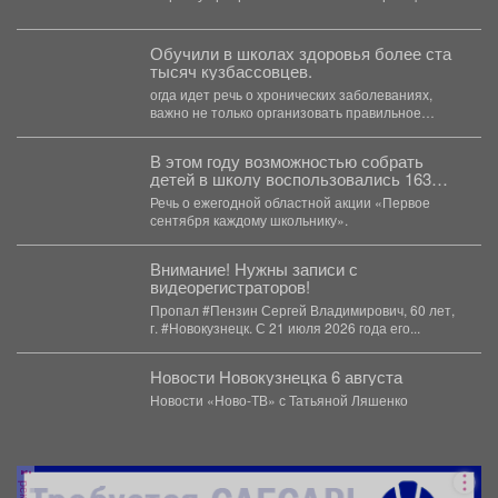
жильё....
Обучили в школах здоровья более ста
тысяч кузбассовцев.
огда идет речь о хронических заболеваниях,
важно не только организовать правильное
лечение, но и научить...
В этом году возможностью собрать
детей в школу воспользовались 163
малообеспеченные семьи
Речь о ежегодной областной акции «Первое
Междуреченска.
сентября каждому школьнику».
Внимание! Нужны записи с
видеорегистраторов!
Пропал #Пензин Сергей Владимирович, 60 лет,
г. #Новокузнецк. С 21 июля 2026 года его...
Новости Новокузнецка 6 августа
Новости «Ново-ТВ» с Татьяной Ляшенко