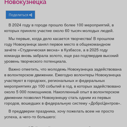
Новокузнецка
Афиша
Обучение
Проекты
Поделиться
В 2024 году в городе прошло более 100 мероприятий, в
которых приняло участие около 60 тысяч молодых людей.
Товары
Поздравления
Погода
Мы первые, когда дело касается творчества! В прошлом
году Новокузнецк занял первое место в общекомандном
зачёте «Студенческая весна» в Кузбассе, а в 2025 году
команда вновь забрала золото, еще раз подтвердив высокий
уровень творческого потенциала.
ТВ программа
Я - пенсионер
Важно отметить, что молодежь Новокузнецка задействована
в волонтерском движении. Ежегодно волонтеры Новокузнецка
участвуют в городских, региональных и федеральных
мероприятиях до 100 событий в год, в которых задействовано
около 5 000 помощников. Накопленный опыт в волонтерском
движении позволил Новокузнецку стать одним из первых
городов, вошедших в федеральную систему «ДоброЦентров».
В преддверии праздника, хочу пожелать всем не просто
успеха, а чего-то большего: