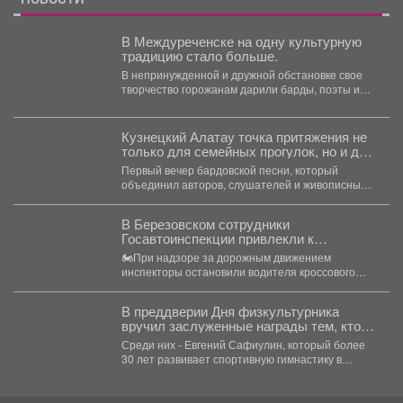
В Междуреченске на одну культурную
традицию стало больше.
В непринужденной и дружной обстановке свое
творчество горожанам дарили барды, поэты и
музыканты. Инициатива Управления...
Кузнецкий Алатау точка притяжения не
только для семейных прогулок, но и для
творческих людей со всего Кузбасса.
Первый вечер бардовской песни, который
объединил авторов, слушателей и живописные
пейзажи состоялся в экоцентре.
В Березовском сотрудники
Госавтоинспекции привлекли к
ответственности водителя мотоцикла,
🏍При надзоре за дорожным движением
не имеющего права управления
инспекторы остановили водителя кроссового
мотоцикла. При проверке документов было
установлено,...
В преддверии Дня физкультурника
вручил заслуженные награды тем, кто
посвятил свою жизнь спорту и
Среди них - Евгений Сафиулин, который более
воспитанию чемпионов.
30 лет развивает спортивную гимнастику в
Кузбассе. За...