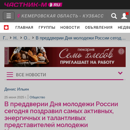
☰
КЕМЕРОВСКАЯ ОБЛАСТЬ - КУЗБАСС
ГЛАВНАЯ
ГРУППЫ
НОВОСТИ
ОБЪЯВЛЕНИЯ
НЕДВ
Главная
Группы
Новости
Главная
Новости
Общество
В преддверии Дня молодежи России сегодня поздравил самых активных, энергичных и талантливых представителей молодежи Новокузнецка
реклама
Объявления
Недвижимость
Услуги
ВСЕ НОВОСТИ
Рукбрики
новостей
Денис Ильин
25 июня 2025 г.
Общество
Работа
Транспорт
Компании
В преддверии Дня молодежи России
сегодня поздравил самых активных,
энергичных и талантливых
представителей молодежи