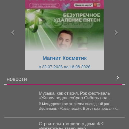
р
л
е
е
д
д
ы
у
д
ю
у
щ
щ
и
Магнит Косметик
и
й
c 22.07.2026 по 18.08.2026
й
НОВОСТИ
Музыка, как стихия. Рок фестиваль
«Живая вода» собрал Сибирь под
открытым небом.
В Междуреченске отгремел ежегодный рок-
фестиваль «Живая вода». В этот раз праздник
музыки развернулся на территории...
Строительство жилого дома ЖК
«Межгорье» завершено