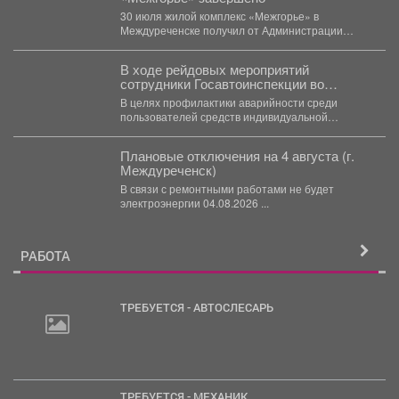
30 июля жилой комплекс «Межгорье» в
Междуреченске получил от Администрации
Междуреченского муниципального округа
разрешение на...
В ходе рейдовых мероприятий
сотрудники Госавтоинспекции во
взаимодействии с инспектором ПДН
В целях профилактики аварийности среди
провели беседы с юными водителями
пользователей средств индивидуальной
СИМ и велосипедистами
мобильности и велосипедистов, формирования у
участников дорожного...
Плановые отключения на 4 августа (г.
Междуреченск)
В связи с ремонтными работами не будет
электроэнергии 04.08.2026 ...
РАБОТА
ТРЕБУЕТСЯ - АВТОСЛЕСАРЬ
ТРЕБУЕТСЯ - МЕХАНИК