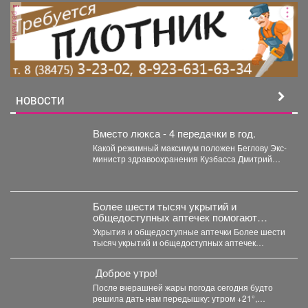
реклама
НОВОСТИ
Вместо люкса - 4 передачки в год.
Какой режимный максимум положен Беглову Экс-
министр здравоохранения Кузбасса Дмитрий
Беглов отправился в колонию строгого...
Более шести тысяч укрытий и
общедоступных аптечек помогают
обеспечить безопасность жителей
Укрытия и общедоступные аптечки Более шести
Кузбасса.
тысяч укрытий и общедоступных аптечек
помогают обеспечить безопасность...
Доброе утро!
После вчерашней жары погода сегодня будто
решила дать нам передышку: утром +21°,