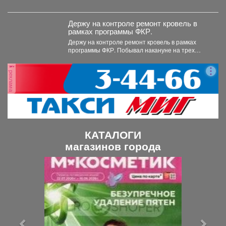
небольшой дождь. Днём...
Держу на контроле ремонт кровель в
рамках программы ФКР.
Держу на контроле ремонт кровель в рамках
программы ФКР. Побывал накануне на трех
адресах: ...
реклама
КАТАЛОГИ
магазинов города
П
С
р
л
е
е
д
д
ы
у