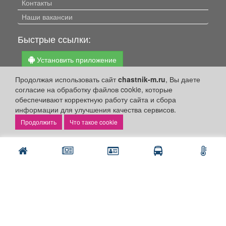
Контакты
Наши вакансии
Быстрые ссылки:
Установить приложение
Личный кабинет
Продолжая использовать сайт
chastnik-m.ru
, Вы даете
согласие на обработку файлов cookie, которые
Подать объявление
обеспечивают корректную работу сайта и сбора
Подать объявление в газету
информации для улучшения качества сервисов.
Поздравить
Что такое cookie
Скачать газету "Частник-М"
Рекламодателям:
Бизнес-кабинет
Заказать рекламу
Оплата услуг: