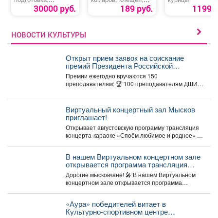
переподготовка,
мошки, слепней,
30000 руб.
189 руб.
1199 р
повышение
блох «Picnic
квалификации
Extreme»
«Машинист
бульдозера»
НОВОСТИ КУЛЬТУРЫ
Открыт прием заявок на соискание
премий Президента Российской
Федерации для преподавателей в
Премии ежегодно вручаются 150
области музыкального искусства в 2026
преподавателям: 🏆 100 преподавателям ДШИ
году.
(по 500 тыс. руб.), ...
Виртуальный концертный зал Мысков
приглашает!
Открывает августовскую программу трансляция
концерта-караоке «Споём любимое и родное» -
знаковые хиты отечественной киномузыки и...
В нашем Виртуальном концертном зале
открывается программа трансляция
концерта-караоке «Споём любимое и
Дорогие мысковчане! 🎤 В нашем Виртуальном
родное»!
концертном зале открывается программа
трансляция концерта-караоке «Споём
любимое...
«Аура» победителей витает в
Культурно-спортивном центре