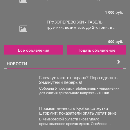
1 000 руб.
ГРУЗОПЕРЕВОЗКИ - ГАЗЕЛЬ
грузчики,
возим всё, до 2-х тонн, в ...
900 руб.
Все объявления
Подать объявление
НОВОСТИ
Глаза устают от экрана? Пора сделать
2-минутный перерыв!
Собрали 5 простых и эффективных упражнений
для снятия зрительного напряжения. Они
займут буквально пару минут....
Промышленность Кузбасса жутко
штормит: показатели опять летят вниз
В Кемеровской области снова упало
промышленное производство. Особенно
болезненно – в нескольких сферах. С...