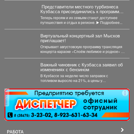
Представители местного турбизнеса
Кузбасса присоединились к программе
поддержки участников СВО и их
Теперь героям и их семьям станут доступнее
близкихне.
путешествия и отдых в регионе. ▶️ Подробнее...
Виртуальный концертный зал Мысков
приглашает!
Открывает августовскую программу трансляция
концерта-караоке «Споём любимое и родное» -
знаковые хиты отечественной киномузыки и...
Важный чиновник с Кузбасса заявил об
изменениях с бензином
В Кузбассе за неделю число заправок с
топливом выросло на 21%, а цены у
независимых...
реклама
РАБОТА