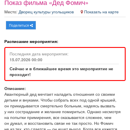
Показ фильма «Дед Фомич»
Афиша
Обучение
Проекты
Место:
Дворец культуры угольщиков
Показать на карте
Поделиться
Товары
Поздравления
Погода
Расписание мероприятия:
Последняя дата мероприятия:
15.07.2026 00:00
ТВ программа
Я - пенсионер
Сейчас и в ближайшее время это мероприятие не
проходит!
Описание:
Авантюрный дед мечтает наладить отношения со своими
детьми и внуками. Чтобы собрать всех под одной крышей,
он прикидывается смертельно больным, надеясь вызвать
у них сострадание и желание помириться. Однако несмотря
на попытки примирения, все оказывается сложнее, чем
он думал, и восстановить связи не так просто. Но Фомич
не из тех, кто сдается — он ищет выход. Когда все кажется