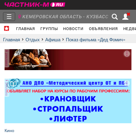
☰
КЕМЕРОВСКАЯ ОБЛАСТЬ - КУЗБАСС
ГЛАВНАЯ
ГРУППЫ
НОВОСТИ
ОБЪЯВЛЕНИЯ
НЕДВ
Главная
Группы
Новости
Главная
Отдых
афиша
Показ фильма «Дед Фомич»
реклама
Объявления
Недвижимость
Услуги
реклама
Работа
Транспорт
Компании
Кино