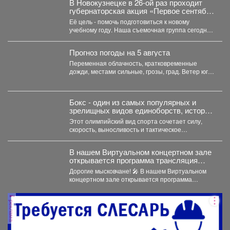
В Новокузнецке в 26-ой раз проходит
губернаторская акция «Первое сентября
каждому школьнику».
Её цель - помочь подготовиться к новому
учебному году. Наша съемочная группа сегодня
посетила социальную...
Прогноз погоды на 5 августа
Переменная облачность, кратковременные
дожди, местами сильные, грозы, град. Ветер юго-
западный 4-9 м/с, порывы до 18...
Бокс - один из самых популярных и
зрелищных видов единоборств, история
которого насчитывает не одно столетие.
Этот олимпийский вид спорта сочетает силу,
скорость, выносливость и тактическое
мастерство, а успех на ринге...
В нашем Виртуальном концертном зале
открывается программа трансляция
концерта-караоке «Споём любимое и
Дорогие мысковчане! 🎤 В нашем Виртуальном
родное»!
концертном зале открывается программа
трансляция концерта-караоке «Споём
любимое...
реклама