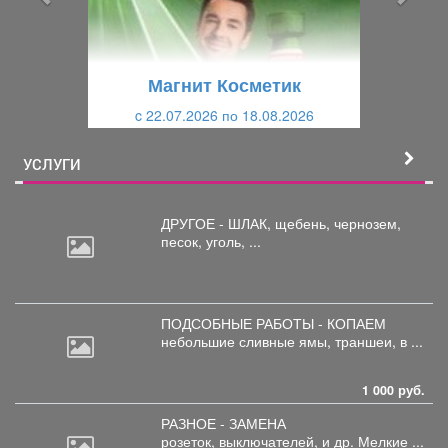
д
ю
у
щ
щ
и
Магнит Косметик
и
й
c 22.07.2026 по 18.08.2026
й
УСЛУГИ
ДРУГОЕ - ШЛАК, щебень,
чернозем,
песок, уголь, ...
ПОДСОБНЫЕ РАБОТЫ - КОПАЕМ
небольшие
сливные ямы, траншеи, в ...
1 000 руб.
РАЗНОЕ - ЗАМЕНА
розеток,
выключателей, и др. Мелкие ...