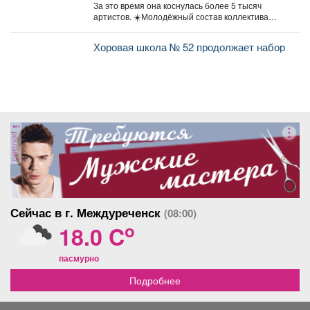
металлургов ЕВРАЗа уже больше 30
За это время она коснулась более 5 тысяч
лет.
артистов. ☀️Молодёжный состав коллектива
«Аура» получил...
Хоровая школа № 52 продолжает набор
реклама
Сейчас в г. Междуреченск
(08:00)
o
18.0 C
пасмурно
Подробнее