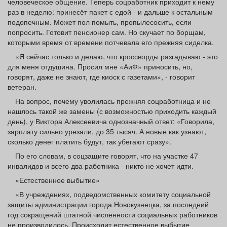
человеческое общение. Теперь соцработник приходит к нему
раз в неделю: принесёт пакет с едой - и дальше к остальным
подопечным. Может пол помыть, пропылесосить, если
попросить. Готовит пенсионер сам. Но скучает по борщам,
которыми время от времени потчевала его прежняя сиделка.
«Я сейчас только и делаю, что кроссворды разгадываю - это
для меня отдушина. Просил мне «АиФ» приносить, но,
говорят, даже не знают, где киоск с газетами», - говорит
ветеран.
На вопрос, почему уволилась прежняя соцработница и не
нашлось такой же замены (с возможностью приходить каждый
день), у Виктора Алексеевича однозначный ответ: «Говорила,
зарплату сильно урезали, до 35 тысяч. А новые как узнают,
сколько денег платить будут, так убегают сразу».
По его словам, в соцзащите говорят, что на участке 47
инвалидов и всего два работника - никто не хочет идти.
«Естественное выбытие»
«В учреждениях, подведомственных комитету социальной
защиты администрации города Новокузнецка, за последний
год сокращений штатной численности социальных работников
не производилось. Происходит естественное выбытие