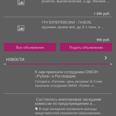
розеток,
выключателей, и др. Мелкие ...
1 000 руб.
ГРУЗОПЕРЕВОЗКИ - ГАЗЕЛЬ
грузчики,
возим всё, до 2-х тонн, в ...
900 руб.
Все объявления
Подать объявление
НОВОСТИ
К нам приехали сотрудники ОМОН
«Рубеж» и Росгвардии.
Сегодня в «Ратнике» день экстрима! 🚨 К нам
приехали сотрудники ОМОН «Рубеж» и
Росгвардии....
Состоялось внеплановое заседание
комиссии по предупреждению и
ликвидации чрезвычайных ситуаций и
🗣️ В ходе заседания прозвучали доклады
пожарной безопасности
представителей управления образованием,