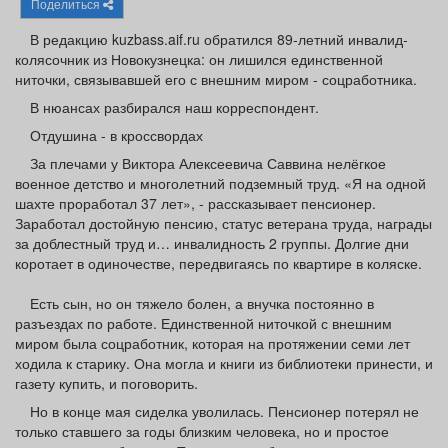
Поделиться
Афиша
Обучение
Проекты
В редакцию kuzbass.aif.ru обратился 89-летний инвалид-
колясочник из Новокузнецка: он лишился единственной
ниточки, связывавшей его с внешним миром - соцработника.
В нюансах разбирался наш корреспондент.
Товары
Поздравления
Погода
Отдушина - в кроссвордах
За плечами у Виктора Алексеевича Саввина нелёгкое
военное детство и многолетний подземный труд. «Я на одной
шахте проработал 37 лет», - рассказывает пенсионер.
Заработал достойную пенсию, статус ветерана труда, награды
ТВ программа
Я - пенсионер
за доблестный труд и… инвалидность 2 группы. Долгие дни
коротает в одиночестве, передвигаясь по квартире в коляске.
Есть сын, но он тяжело болен, а внучка постоянно в
разъездах по работе. Единственной ниточкой с внешним
миром была соцработник, которая на протяжении семи лет
ходила к старику. Она могла и книги из библиотеки принести, и
газету купить, и поговорить.
Но в конце мая сиделка уволилась. Пенсионер потерял не
только ставшего за годы близким человека, но и простое