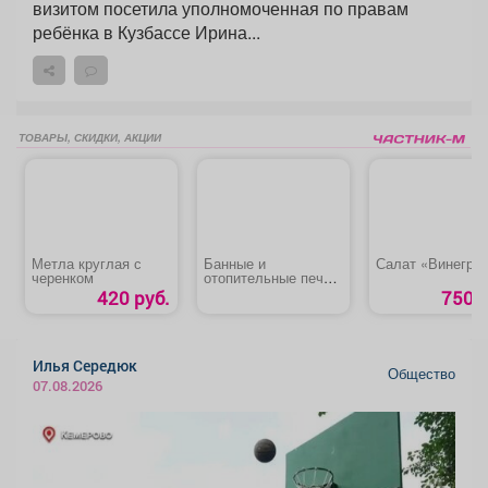
визитом посетила уполномоченная по правам
ребёнка в Кузбассе Ирина...
ТОВАРЫ, СКИДКИ, АКЦИИ
Метла круглая с
Банные и
Салат «Винегре
черенком
отопительные печи,
котлы, камины,
420 руб.
750 р
дымоходы
Илья Середюк
Общество
07.08.2026