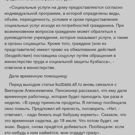
«Социальные услуги на дому предоставляются согласно
индивидуальной программе, в которой определены виды,
объём, периодичность, условия и сроки предоставления
социальных услуг исходя из потребностей гражданина. При
возникновении вопросов гражданин может обратиться к
руководителю учреждения, которое оказывает услуги, а также
в органы соцзащиты. Кроме того, граждане (или их
представители) имеют право на обжалование действий
(бездействия) поставщика соцуслуг путём обращения в
министерство труда и социальной защиты Кузбасса», -
ответили в министерстве.
Дали временную помощницу
Перед выходом статьи kuzbass.aif.ru вновь связался с
Виктором Алексеевичем. Пенсионер рассказал, что ему дали
временную работницу, которая будет приходить три раза в
неделю. «В среду принесла продукты. В пятницу пообещала
окно помыть. Предложил ей присесть, поговорить. «Нет, -
отвечает, - надо бежать ещё бабушку кормить». Сказали, что
это временная сиделка, до 18 июля. Что потом будет, не
знаю. Видно, снова придётся добиваться. Пообещали: если
кто-нибудь к ним наймётся, мне отдадут сразу».