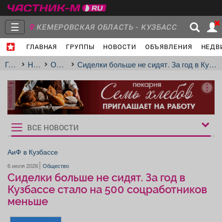
☰
КЕМЕРОВСКАЯ ОБЛАСТЬ - КУЗБАСС
ГЛАВНАЯ
ГРУППЫ
НОВОСТИ
ОБЪЯВЛЕНИЯ
НЕДВ
Главная
Группы
Новости
Главная
Новости
Общество
Сиделки больше не сидят. За год в Кузбассе стало на 500 соцработников меньше
реклама
Объявления
Недвижимость
Услуги
ВСЕ НОВОСТИ
Рукбрики
новостей
АиФ в Кузбассе
6 июля 2026
Общество
Работа
Транспорт
Компании
Сиделки больше не сидят. За год в
Кузбассе стало на 500 соцработников
меньше