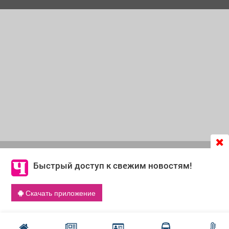
Продолжая использовать сайт
chastnik-m.ru
, Вы даете
согласие на обработку файлов cookie, которые
Быстрый доступ к свежим новостям!
обеспечивают корректную работу сайта и сбора
информации для улучшения качества сервисов.
Скачать приложение
Что такое cookie