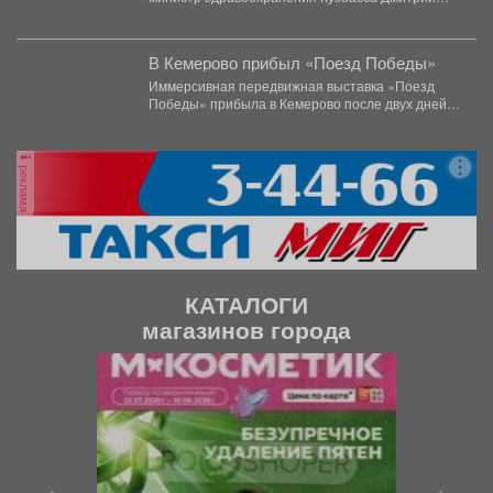
Беглов отправился в колонию строгого...
В Кемерово прибыл «Поезд Победы»
Иммерсивная передвижная выставка «Поезд
Победы» прибыла в Кемерово после двух дней
работы в Новокузнецке. Торжественное...
реклама
КАТАЛОГИ
магазинов города
П
С
р
л
е
е
д
д
ы
у