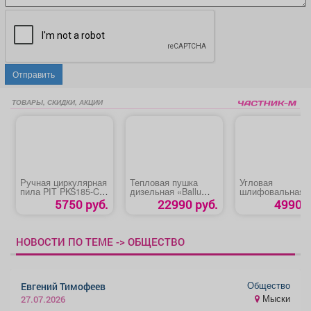
Отправить
ТОВАРЫ, СКИДКИ, АКЦИИ
Ручная циркулярная
Тепловая пушка
Угловая
пила PIT PKS185-C2/
дизельная «Ballu
шлифовальная
С4
BHDP-10»
машина «Hansko
5750 руб.
22990 руб.
4990 р
HAG1012»
НОВОСТИ ПО ТЕМЕ -> ОБЩЕСТВО
Общество
Евгений Тимофеев
Мыски
27.07.2026