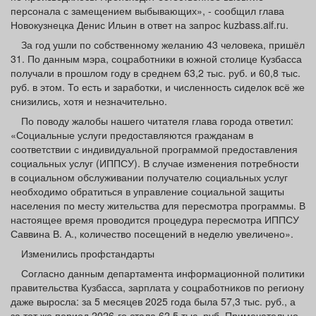
персонала с замещением выбывающих», - сообщил глава
Новокузнецка Денис Ильин в ответ на запрос kuzbass.aif.ru.
За год ушли по собственному желанию 43 человека, пришёл
31. По данным мэра, соцработники в южной столице Кузбасса
получали в прошлом году в среднем 63,2 тыс. руб. и 60,8 тыс.
руб. в этом. То есть и заработки, и численность сиделок всё же
снизились, хотя и незначительно.
По поводу жалобы нашего читателя глава города ответил:
«Социальные услуги предоставляются гражданам в
соответствии с индивидуальной программой предоставления
социальных услуг (ИППСУ). В случае изменения потребности
в социальном обслуживании получателю социальных услуг
необходимо обратиться в управление социальной защиты
населения по месту жительства для пересмотра программы. В
настоящее время проводится процедура пересмотра ИППСУ
Саввина В. А., количество посещений в неделю увеличено».
Изменились профстандарты
Согласно данным департамента информационной политики
правительства Кузбасса, зарплата у соцработников по региону
даже выросла: за 5 месяцев 2025 года была 57,3 тыс. руб., а
за тот же период 2026-го стала 62,5 тыс. руб. Примечательно,