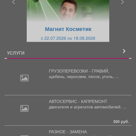
д
ю
у
щ
щ
и
Магнит Косметик
и
й
c 22.07.2026 по 18.08.2026
й
УСЛУГИ
ГРУЗОПЕРЕВОЗКИ - ГРАВИЙ,
щебень,
чернозем, песок, уголь, ...
АВТОСЕРВИС - КАПРЕМОНТ
двигателя
и агрегатов автомобилей. ...
300 руб.
РАЗНОЕ - ЗАМЕНА