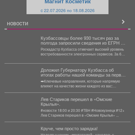
Магнит Косметик
и
й
c 22.07.2026 по 18.08.2026
й
НОВОСТИ
Кузбассовцы более 930 тысяч раз за
полгода запросили сведения из ЕГРН в
электронном виде
Роскадастр Кузбасса отмечает высокий уровень
востребованности электронных сервисов. За 6
месяцев текущего года кузбассовцы запросили...
Доложил Губернатору Кузбасса об
итогах работы нашей команды за первое
полугодие 2026 года.
➡️Ключевые направления, которые напрямую
влияют на качество жизни каждого из вас:
🔷Дороги и инфраструктура....
Лев Стариков перешел в «Омские
Крылья».
#новости 18:00 и 20:30 #ТВН #Новокузнецк #12+
Лев Стариков перешел в «Омские Крылья» ...
Круче, чем просто зарядка!
Неделя у наших «мечтателей» началась с