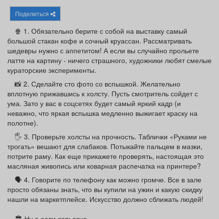
Афиша
Обучение
Проекты
Поделиться
🍿 1. Обязательно берите с собой на выставку самый
большой стакан кофе и сочный круассан. Рассматривать
шедевры нужно с аппетитом! А если вы случайно прольете
латте на картину - ничего страшного, художники любят смелые
Товары
Поздравления
Погода
кураторские эксперименты.
📸 2. Сделайте сто фото со вспышкой. Желательно
вплотную прижавшись к холсту. Пусть смотритель сойдет с
ума. Зато у вас в соцсетях будет самый яркий кадр (и
неважно, что яркая вспышка медленно выжигает краску на
ТВ программа
Я - пенсионер
полотне).
🖐 3. Проверьте холсты на прочность. Таблички «Руками не
трогать» вешают для слабаков. Потыкайте пальцем в мазки,
потрите раму. Как еще прикажете проверять, настоящая это
масляная живопись или коварная распечатка на принтере?
🗣 4. Говорите по телефону как можно громче. Все в зале
просто обязаны знать, что вы купили на ужин и какую скидку
нашли на маркетплейсе. Искусство должно сближать людей!
🏛 Ну а если серьезно...