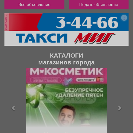
Все объявления
Подать объявление
реклама
КАТАЛОГИ
магазинов города
П
С
р
л
е
е
д
д
ы
у
д
ю
у
щ
щ
и