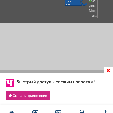
Продолжая использовать сайт
chastnik-m.ru
, Вы даете
согласие на обработку файлов cookie, которые
Быстрый доступ к свежим новостям!
обеспечивают корректную работу сайта и сбора
информации для улучшения качества сервисов.
Скачать приложение
Что такое cookie