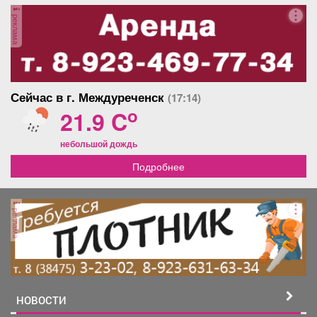
Афиша
Обучение
Проекты
реклама
Товары
Поздравления
Погода
Сейчас в г. Междуреченск
(17:14)
o
21.9 C
небольшой дождь
Подробнее
ТВ программа
Я - пенсионер
реклама
НОВОСТИ