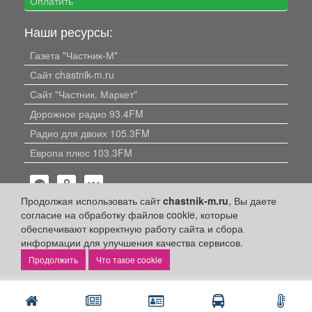
Оплатить
Наши ресурсы:
Газета "Частник-М"
Сайт chastnik-m.ru
Сайт "Частник. Маркет"
Дорожное радио 93.4FM
Радио для двоих 105.3FM
Европа плюс 103.3FM
Продолжая использовать сайт
chastnik-m.ru
, Вы даете
согласие на обработку файлов cookie, которые
обеспечивают корректную работу сайта и сбора
информации для улучшения качества сервисов.
Политика конфиденциальности
Что такое cookie
Публикации с пометкой «Реклама», «На правах рекламы»,
«Партнёрский проект» оплачены рекламодателем.
Редакция сайта не несет ответственности за достоверность
информации, содержащейся в рекламных материалах и