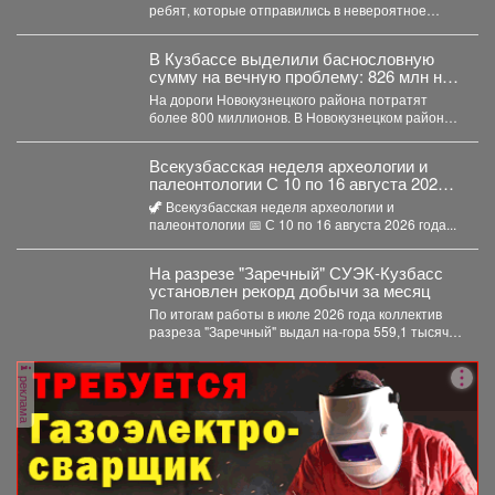
ребят, которые отправились в невероятное
путешествие и перепутали Новосибирск с...
В Кузбассе выделили баснословную
сумму на вечную проблему: 826 млн на
ремонт
На дороги Новокузнецкого района потратят
более 800 миллионов. В Новокузнецком районе в
ближайшие два...
Всекузбасская неделя археологии и
палеонтологии С 10 по 16 августа 2026
года в музеях Кузбасса пройдет Неделя
🦖 Всекузбасская неделя археологии и
археологии и палеонтологии,
палеонтологии 📅 С 10 по 16 августа 2026 года...
приуроченная ко Дню археолога (15
августа) и Дню палеон
На разрезе "Заречный" СУЭК-Кузбасс
установлен рекорд добычи за месяц
По итогам работы в июле 2026 года коллектив
разреза "Заречный" выдал на-гора 559,1 тысяч
тонн...
реклама