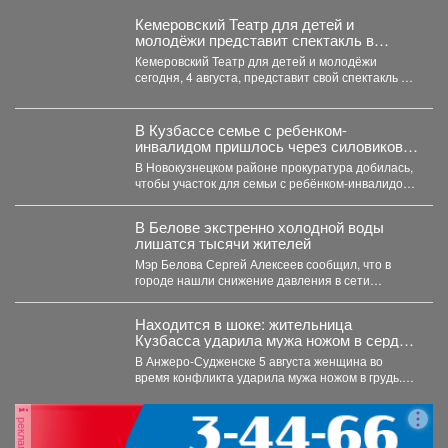
Кемеровский Театр для детей и
молодёжи представит спектакль в
Москве
Кемеровский Театр для детей и молодёжи
сегодня, 4 августа, представит свой спектакль на
открытом международном...
В Кузбассе семье с ребенком-
инвалидом пришлось через силовиков
просить воду в дом
В Новокузнецком районе прокуратура добилась,
чтобы участок для семьи с ребёнком-инвалидом
обеспечили водой и канализацией....
В Белове экстренно холодной воды
лишатся тысячи жителей
Мэр Белова Сергей Алексеев сообщил, что в
городе нашли снижение давления в сети
магистрального водопровода...
Находится в шоке: жительница
Кузбасса ударила мужа ножом в сердце
- подробности
В Анжеро-Судженске 5 августа женщина во
время конфликта ударила мужа ножом в грудь.
Мужчина скончался....
реклама