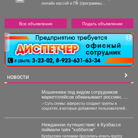
онлайн кассой и ПК (программы...
Все объявления
Подать объявление
реклама
НОВОСТИ
‍Мошенники под видом сотрудников
маркетплейсов обманывают россиян, у
которых скоро день рождения.
✅Суть схемы: аферисты создают группы в
соцсетях, в которые добавляют пользователей в
преддверии их дня...
Нежданное путешествие: в Кузбассе
поймали трёх "хоббитов"
Кузбасские силовики бросились искать группу