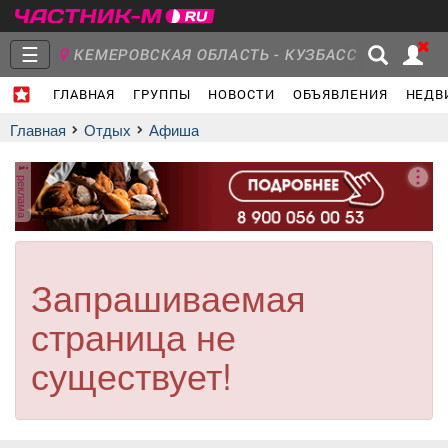
☰
КЕМЕРОВСКАЯ ОБЛАСТЬ - КУЗБАСС
ГЛАВНАЯ
ГРУППЫ
НОВОСТИ
ОБЪЯВЛЕНИЯ
НЕДВ
Главная
Группы
Новости
Главная
Отдых
афиша
реклама
Объявления
Недвижимость
Услуги
Запрашиваемая
страница не
Работа
Транспорт
Компании
существует!