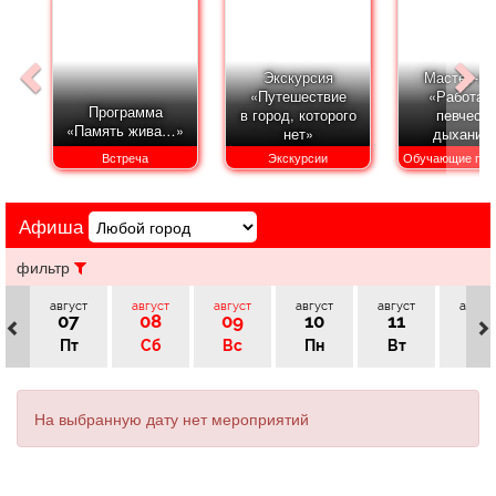
Афиша
Обучение
Проекты
Экскурсия
Мастер-кл
«Путешествие
«Работа 
Программа
в город, которого
певческ
«Память жива…»
нет»
дыхание
Товары
Поздравления
Погода
Встреча
Экскурсии
Обучающие про
Афиша
ТВ программа
Я - пенсионер
фильтр
август
август
август
август
август
авгус
07
08
09
10
11
12
Пт
Сб
Вс
Пн
Вт
Ср
На выбранную дату нет мероприятий