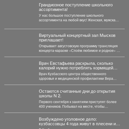
Грандиозное поступление школьного
ассортимента!
У нас большое поступление школьного
ассортимента на любой вкус! Женская, мужская и
детская одежда...
Виртуальный концертный зал Мысков
приглашает!
Открывает августовскую программу трансляция
концерта-караоке «Споём любимое и родное» -
знаковые хиты отечественной киномузыки и...
Врач Евстафьева раскрыла, сколько
калорий нужно потреблять кормящей
маме
Врач Кузбасского центра общественного
здоровья и медицинской профилактики Вера
Евстафьева поясняет, что количество калорий
зависит...
Остаются считанные дни до открытия
школы N 2.
Первого сентября к занятиям приступят более
400 учеников. Побывал на месте, чтобы
убедиться, что мы...
Возбуждено уголовное дело:
кузбассовцы 4 года живут в плесени и
ждут помощи