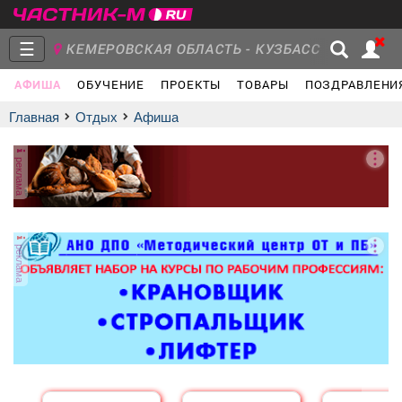
☰
КЕМЕРОВСКАЯ ОБЛАСТЬ - КУЗБАСС
АФИША
ОБУЧЕНИЕ
ПРОЕКТЫ
ТОВАРЫ
ПОЗДРАВЛЕНИ
Главная
Группы
Новости
Главная
Отдых
афиша
реклама
Объявления
Недвижимость
Услуги
реклама
Работа
Транспорт
Компании