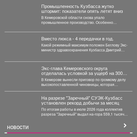
Промышленность Кузбасса жутко
штормит: показатели опять летят вниз
В Кемеровской области снова упало
промышленное производство. Особенно
болезненно – в нескольких сферах. С...
Вместо люкса - 4 передачки в год.
Какой режимный максимум положен Беглову Экс-
министр здравоохранения Кузбасса Дмитрий
Беглов отправился в колонию строгого...
Экс-глава Кемеровского округа
отделалась условкой за ущерб на 300
млн рублей
В Кемерове вынесли приговор по громкому делу
высокопоставленной чиновницы, которая
попалась на злоупотреблении властью. ...
На разрезе "Заречный" СУЭК-Кузбасс
установлен рекорд добычи за месяц
По итогам работы в июле 2026 года коллектив
разреза "Заречный" выдал на-гора 559,1 тысяч
тонн...
НОВОСТИ