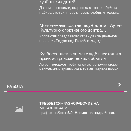
кузбасских детей.
Две смены позади, стартовала третья. Ребята
набираются сил перед новым учебным годом в
лагерях, санаториях...
Молодежный состав шоу-балета «Аура»
Культурно-спортивного центра
металлургов победил в международном
Коллектив представлял страну в специальном
конкурсе «Славянский базар» в
проекте «Радуга над Витебском», где
Витебске.
соревновались творческие коллективы из
России,...
Кузбассовцев в августе ждёт несколько
ярких астрономических событий
Август порадует любителей астрономии сразу
несколькими яркими событиями. Первое важное
явление месяца - частное лунное...
РАБОТА
ТРЕБУЕТСЯ - РАЗНОРАБОЧИЕ НА
МЕТАЛЛОБАЗУ
График работы 5/2. Возможна подработка..