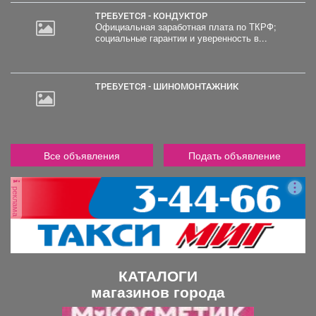
ТРЕБУЕТСЯ - КОНДУКТОР
Официальная заработная плата по ТКРФ;
социальные гарантии и уверенность в...
ТРЕБУЕТСЯ - ШИНОМОНТАЖНИК
Все объявления
Подать объявление
реклама
КАТАЛОГИ
магазинов города
П
С