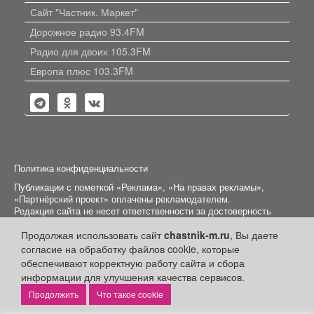
Сайт "Частник. Маркет"
Дорожное радио 93.4FM
Радио для двоих 105.3FM
Европа плюс 103.3FM
Политика конфиденциальности
Публикации с пометкой «Реклама», «На правах рекламы»,
«Партнёрский проект» оплачены рекламодателем.
Редакция сайта не несет ответственности за достоверность
информации, содержащейся в рекламных материалах и
Продолжая использовать сайт
chastnik-m.ru
, Вы даете
объявлениях.
согласие на обработку файлов cookie, которые
+16
© 2006-2026
ООО "Частник-М"
обеспечивают корректную работу сайта и сбора
информации для улучшения качества сервисов.
Что такое cookie