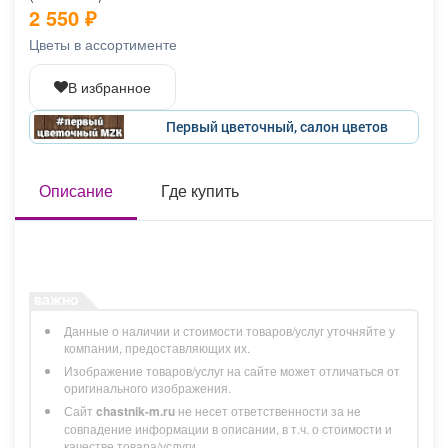
2 550
₽
Афиша
Обучение
Проекты
Цветы в ассортименте
В избранное
Товары
Поздравления
Погода
Первый цветочный, салон цветов
Описание
Где купить
ТВ программа
Я - пенсионер
Данные о наличии и стоимости товаров/услуг уточняйте у
компании, предоставляющих их.
Изображение товаров/услуг на сайте может отличаться от
оригинального изображения.
Сайт
chastnik-m.ru
не несет ответственности за не
совпадение информации в описании, в т.ч. о стоимости и
качестве товара/услуги.