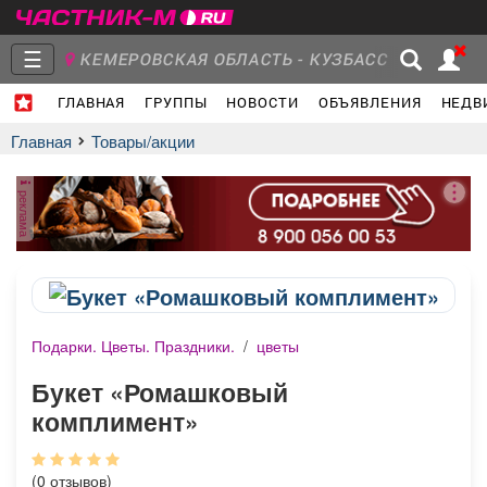
☰
КЕМЕРОВСКАЯ ОБЛАСТЬ - КУЗБАСС
ГЛАВНАЯ
ГРУППЫ
НОВОСТИ
ОБЪЯВЛЕНИЯ
НЕДВ
Главная
Группы
Новости
Главная
Товары/акции
реклама
Объявления
Недвижимость
Услуги
Подарки. Цветы. Праздники.
/
цветы
Работа
Транспорт
Компании
Букет «Ромашковый
комплимент»
(0 отзывов)