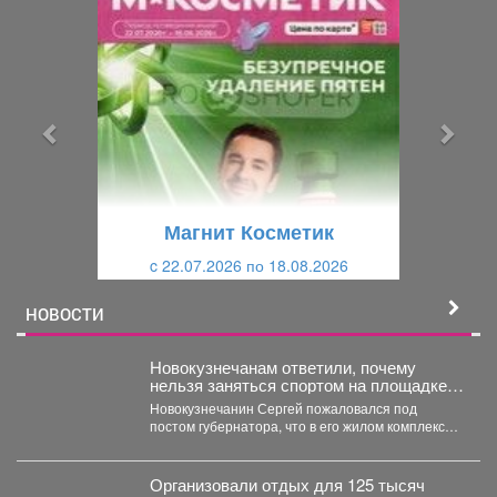
р
л
е
е
д
д
ы
у
д
ю
у
щ
щ
и
Магнит Косметик
и
й
c 22.07.2026 по 18.08.2026
й
НОВОСТИ
Новокузнечанам ответили, почему
нельзя заняться спортом на площадке
лицея
Новокузнечанин Сергей пожаловался под
постом губернатора, что в его жилом комплексе
«Новый город» нет оборудованных...
Организовали отдых для 125 тысяч