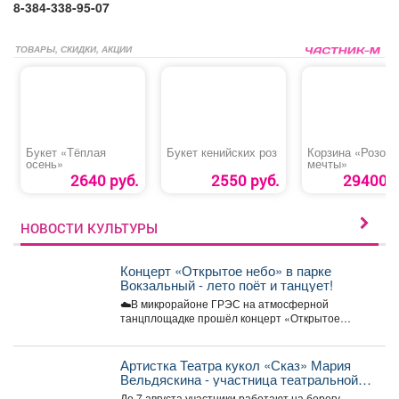
8-384-338-95-07
ТОВАРЫ, СКИДКИ, АКЦИИ
Букет «Тёплая
Букет кенийских роз
Корзина «Розов
осень»
мечты»
2640 руб.
2550 руб.
29400 р
НОВОСТИ КУЛЬТУРЫ
Концерт «Открытое небо» в парке
Вокзальный - лето поёт и танцует!
☁️В микрорайоне ГРЭС на атмосферной
танцплощадке прошёл концерт «Открытое
небо». Под летние ритмы с радостью...
Артистка Театра кукол «Сказ» Мария
Вельдяскина - участница театральной
лаборатории «Хии Морин: поэзия
До 7 августа участники работают на берегу