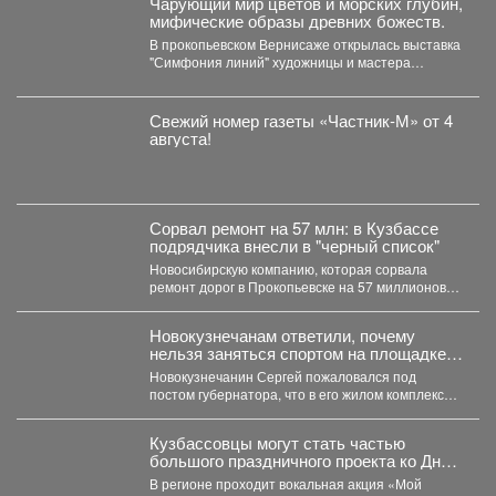
Чарующий мир цветов и морских глубин,
мифические образы древних божеств.
В прокопьевском Вернисаже открылась выставка
"Симфония линий" художницы и мастера
декоративно-прикладного искусства Натальи
Калугиной. ...
Свежий номер газеты «Частник‑М» от 4
августа!
Сорвал ремонт на 57 млн: в Кузбассе
подрядчика внесли в "черный список"
Новосибирскую компанию, которая сорвала
ремонт дорог в Прокопьевске на 57 миллионов
рублей, внесли в реестр...
Новокузнечанам ответили, почему
нельзя заняться спортом на площадке
лицея
Новокузнечанин Сергей пожаловался под
постом губернатора, что в его жилом комплексе
«Новый город» нет оборудованных...
Кузбассовцы могут стать частью
большого праздничного проекта ко Дню
шахтера.
В регионе проходит вокальная акция «Мой