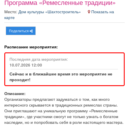
Программа «Ремесленные традиции»
Афиша
Обучение
Проекты
Место:
Дом культуры «Шахтостроитель»
Показать на
карте
Поделиться
Товары
Поздравления
Погода
Расписание мероприятия:
Последняя дата мероприятия:
10.07.2026 12:00
ТВ программа
Я - пенсионер
Сейчас и в ближайшее время это мероприятие не
проходит!
Описание:
Организаторы предлагают задуматься о том, как много
интересного скрывается в традиционных ремеслах страны.
Они приглашают на уникальную программу «Ремесленные
традиции», где участники смогут не только узнать о богатом
наследии, но и попробовать себя в роли настоящего мастера.