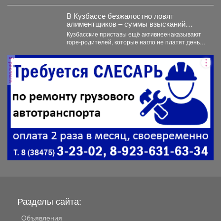
В Кузбассе безжалостно ловят
алиментщиков – суммы взысканий
невероятно растут
Кузбасские приставы ещё активнеенаказывают
горе-родителей, которые нагло не платят деньги
на содержание детей. С...
реклама
Разделы сайта:
Объявления