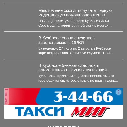
Мысковчане смогут получать первую
медицинскую помощь оперативно
По инициативе губернатора Кузбасса Ильи
Середюка на территории области в местах
массового скопления людей размещаются...
В Кузбассе снова снизилась
заболеваемость ОРВИ
За неделю с 27 июля по 2 августа в Кузбассе
зарегистрировано 3,9 тысячи случаев ОРВИ...
В Кузбассе безжалостно ловят
алиментщиков – суммы взысканий
невероятно растут
Кузбасские приставы ещё активнеенаказывают
горе-родителей, которые нагло не платят деньги
на содержание детей. С...
реклама