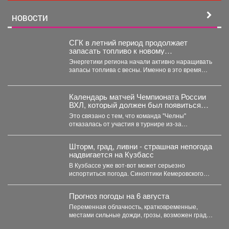
НОВОСТИ
СГК в летний период продолжает
запасать топливо к новому
отопительному сезону
Энергетики региона начали активно наращивать
запасы топлива с весны. Именно в это время
электростанции проходят...
Календарь матчей Чемпионата России
ВХЛ, который должен был появиться
сегодня, опубликуют позднее.
Это связано с тем, что команда "Челны"
отказалась от участия в турнире из-за
финансовых проблем...
Шторм, град, ливни - страшная непогода
надвигается на Кузбасс
В Кузбассе уже вот-вот может серьезно
испортиться погода. Синоптики Кемеровского
гидрометцентра опубликовали прогноз погоды...
Прогноз погоды на 6 августа
Переменная облачность, кратковременные,
местами сильные дожди, грозы, возможен град.
Утром туманы. Ветер юго-западный 4-9 м/с,...