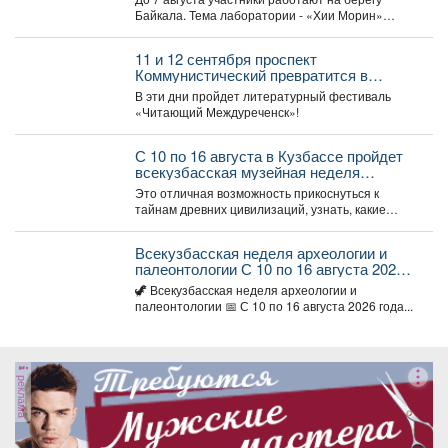
стихий» на Байкале.
Байкала. Тема лаборатории - «Хии Морин»
(«конь ветра»),...
11 и 12 сентября проспект
Коммунистический превратится в
огромную литературную сцену под
В эти дни пройдет литературный фестиваль
открытым небом.
«Читающий Междуреченск»!
С 10 по 16 августа в Кузбассе пройдет
всекузбасская музейная неделя
археологии и палеонтологии.
Это отличная возможность прикоснуться к
тайнам древних цивилизаций, узнать, какие
удивительные существа населяли наш край...
Всекузбасская неделя археологии и
палеонтологии С 10 по 16 августа 2026
года в музеях Кузбасса пройдет Неделя
🦖 Всекузбасская неделя археологии и
археологии и палеонтологии,
палеонтологии 📅 С 10 по 16 августа 2026 года...
приуроченная ко Дню археолога (15
августа) и Дню палеон
реклама