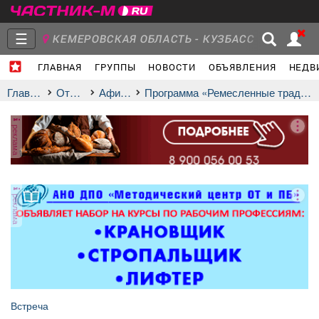
☰
КЕМЕРОВСКАЯ ОБЛАСТЬ - КУЗБАСС
ГЛАВНАЯ
ГРУППЫ
НОВОСТИ
ОБЪЯВЛЕНИЯ
НЕДВ
Главная
Группы
Новости
Главная
Отдых
афиша
Программа «Ремесленные традиции»
реклама
Объявления
Недвижимость
Услуги
реклама
Работа
Транспорт
Компании
Встреча