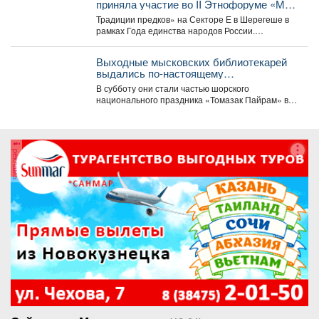
приняла участие во II Этнофоруме «Мир
коренных народов.
Традиции предков» на Секторе Е в Шерегеше в
рамках Года единства народов России.
Специалисты...
Выходные мысковских библиотекарей
выдались по-настоящему
насыщенными, яркими и этническими!
В субботу они стали частью шорского
национального праздника «Томазак Пайрам» в
посёлке Чувашка - окунулись...
реклама