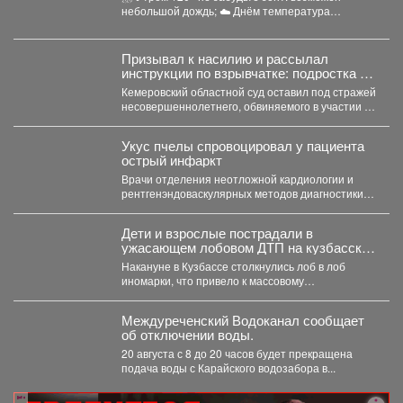
небольшой дождь; ☁️ Днём температура
поднимется до +24°,...
Призывал к насилию и рассылал
инструкции по взрывчатке: подростка из
Кузбасса обвиняют в терроризме
Кемеровский областной суд оставил под стражей
несовершеннолетнего, обвиняемого в участии в
международной террористической организации.
...
Укус пчелы спровоцировал у пациента
острый инфаркт
Врачи отделения неотложной кардиологии и
рентгенэндоваскулярных методов диагностики и
лечения Первой больницы спасли 45-летнего
пациента,...
Дети и взрослые пострадали в
ужасающем лобовом ДТП на кузбасской
трассе
Накануне в Кузбассе столкнулись лоб в лоб
иномарки, что привело к массовому
травмированию людей. ...
Междуреченский Водоканал сообщает
об отключении воды.
20 августа с 8 до 20 часов будет прекращена
подача воды с Карайского водозабора в...