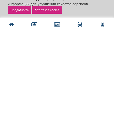
информации для улучшения качества сервисов.
Подать объявление в газету
Что такое cookie
Поздравить
Скачать газету "Частник-М"
Рекламодателям:
Бизнес-кабинет
Заказать рекламу
Оплата услуг:
Расценки
Оплатить
Наши ресурсы:
Газета "Частник-М"
Сайт chastnik-m.ru
Сайт "Частник. Маркет"