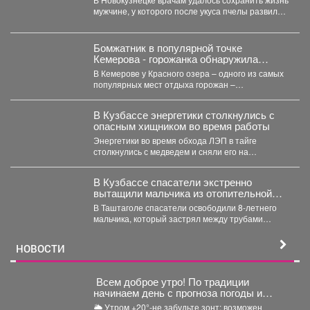
мужчине, у которого после укуса пчелы развился
тяжелейший инфаркт....
Бомжатник в популярной точке
Кемерова - горожанка обнаружила
жуткий объект на Красном озере
В Кемерове у Красного озера – одного из самых
популярных мест отдыха горожан –
обнаружили...
В Кузбассе энергетики столкнулись с
опасным хищником во время работы
Энергетики во время обхода ЛЭП в тайге
столкнулись с медведем и сняли его на
видео,которым...
В Кузбассе спасатели экстренно
вытащили мальчика из отопительной
системы
В Таштаголе спасатели освободили 8-летнего
мальчика, который застрял между трубами
отопительной системы на территории школы....
НОВОСТИ
Всем доброе утро! По традиции
начинаем день с прогноза погоды и
щепотки народной мудрости
🌦 Утром +20°-не забудьте зонт: возможен