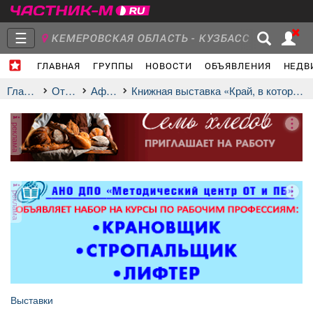
☰
КЕМЕРОВСКАЯ ОБЛАСТЬ - КУЗБАСС
ГЛАВНАЯ
ГРУППЫ
НОВОСТИ
ОБЪЯВЛЕНИЯ
НЕДВ
Главная
Группы
Новости
Главная
Отдых
афиша
Книжная выставка «Край, в котором я живу»
реклама
Объявления
Недвижимость
Услуги
реклама
Работа
Транспорт
Компании
Выставки