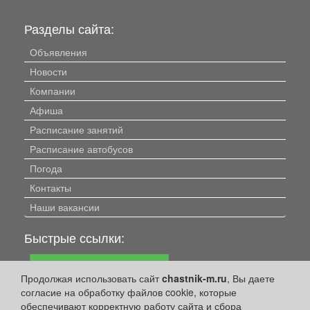
Разделы сайта:
Объявления
Новости
Компании
Афиша
Расписание занятий
Расписание автобусов
Погода
Контакты
Наши вакансии
Быстрые ссылки:
Установить приложение
Продолжая использовать сайт
chastnik-m.ru
, Вы даете
Личный кабинет
согласие на обработку файлов cookie, которые
обеспечивают корректную работу сайта и сбора
Подать объявление