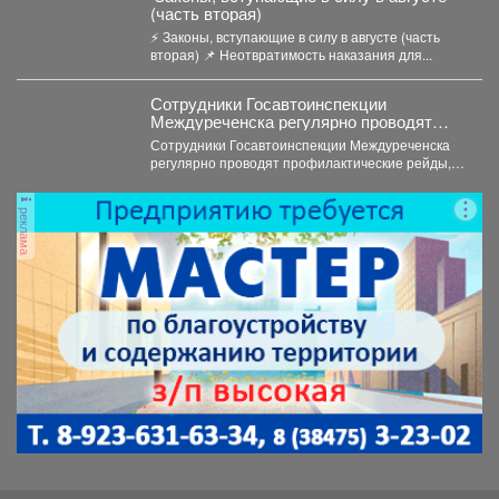
(часть вторая)
⚡️ Законы, вступающие в силу в августе (часть
вторая) 📌 Неотвратимость наказания для...
Сотрудники Госавтоинспекции
Междуреченска регулярно проводят
профилактические рейды,
Сотрудники Госавтоинспекции Междуреченска
направленные на пресечение
регулярно проводят профилактические рейды,
нарушений правил дорожного движения
направленные на пресечение нарушений
водителями средств индивидуальной
правил дорожного движения водителями...
мобильности (СИМ)
реклама