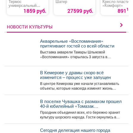
Термос
Шатер
Кресло пластик
универсальный
«Комфорт»
«Арктика»
10
1859 руб.
27599 руб.
891
НОВОСТИ КУЛЬТУРЫ
Акварельные «Воспоминания»
притягивают гостей со всей области
Выставка акварели Тамары Шлыковой
«Воспоминания» открылась 3 августа в
Центральной библиотеке Мысков и сразу стала...
В Кемерове у драмы скоро всё
изменится – процесс уже запущен
В центре Кемерова уже начали устанавливать
объекты, которые навсегда изменят жизнь
горожан. Уже скоро...
В поселке Чувашка с размахом прошел
40-й юбилейный «Томазак
Пайрам-2026».
Праздник объединил всех, кто бережно хранит
культуру шорского народа. Гости окунулись в
национальный колорит:...
Сегодня делегация нашего города