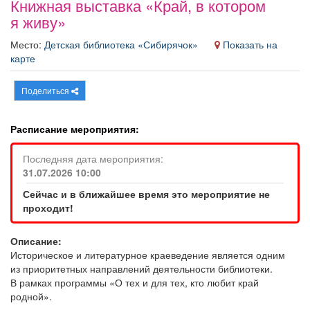
Книжная выставка «Край, в котором
Афиша
Обучение
Проекты
я живу»
Место:
Детская библиотека «Сибирячок»
Показать на
карте
Товары
Поздравления
Погода
Поделиться
Расписание мероприятия:
Последняя дата мероприятия:
ТВ программа
Я - пенсионер
31.07.2026 10:00
Сейчас и в ближайшее время это мероприятие не
проходит!
Описание:
Историческое и литературное краеведение является одним
из приоритетных направлений деятельности библиотеки.
В рамках программы «О тех и для тех, кто любит край
родной».