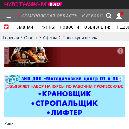
☰
КЕМЕРОВСКАЯ ОБЛАСТЬ - КУЗБАСС
ГЛАВНАЯ
ГРУППЫ
НОВОСТИ
ОБЪЯВЛЕНИЯ
НЕДВ
Главная
Группы
Новости
Главная
Отдых
афиша
Папа, купи пёсика
реклама
Объявления
Недвижимость
Услуги
реклама
Работа
Транспорт
Компании
Кино