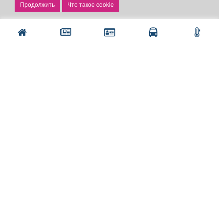
Что такое cookie
Скачать газету "Частник-М"
Рекламодателям:
Бизнес-кабинет
Заказать рекламу
Оплата услуг:
Расценки
Оплатить
Наши ресурсы:
Газета "Частник-М"
Сайт chastnik-m.ru
Сайт "Частник. Маркет"
Дорожное радио 93.4FM
Радио для двоих 105.3FM
Европа плюс 103.3FM