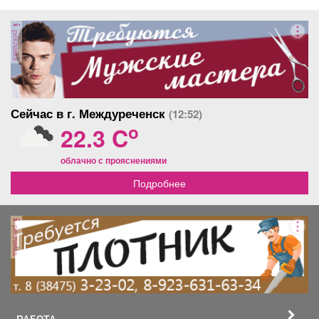
реклама
Сейчас в г. Междуреченск
(12:52)
o
22.3 C
облачно с прояснениями
Подробнее
реклама
РАБОТА