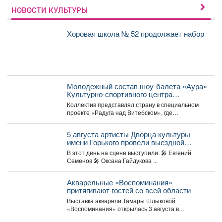
НОВОСТИ КУЛЬТУРЫ
Хоровая школа № 52 продолжает набор
Молодежный состав шоу-балета «Аура»
Культурно-спортивного центра
металлургов победил в международном
Коллектив представлял страну в специальном
конкурсе «Славянский базар» в
проекте «Радуга над Витебском», где
Витебске.
соревновались творческие коллективы из
России,...
5 августа артисты Дворца культуры
имени Горького провели выездной
концерт в реабилитационном центре
В этот день на сцене выступили: 🎤 Евгений
«Топаз».
Семенов 🎤 Оксана Гайдукова ...
Акварельные «Воспоминания»
притягивают гостей со всей области
Выставка акварели Тамары Шлыковой
«Воспоминания» открылась 3 августа в
Центральной библиотеке Мысков и сразу стала...