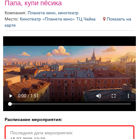
Папа, купи пёсика
Афиша
Обучение
Проекты
Компания:
Планета кино, кинотеатр
Место:
Кинотеатр «Планета кино» ТЦ Чайка
Показать на
карте
Товары
Поздравления
Погода
ТВ программа
Я - пенсионер
Расписание мероприятия:
Последняя дата мероприятия:
15.07.2026 12:30