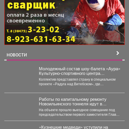
НОВОСТИ
Молодежный состав шоу-балета «Аура»
Культурно-спортивного центра
металлургов победил в международном
Коллектив представлял страну в специальном
конкурсе «Славянский базар» в
проекте «Радуга над Витебском», где
Витебске.
соревновались творческие коллективы из
России,...
Работы по капитальному ремонту
Новоильинского тоннеля идут в
соответствии с графиком
На объекте прошло выездное совещание под
председательством первого заместителя Главы
Новокузнецка Евгения Бедарева. В настоящее...
«Кузнецкие медведи» уступили на