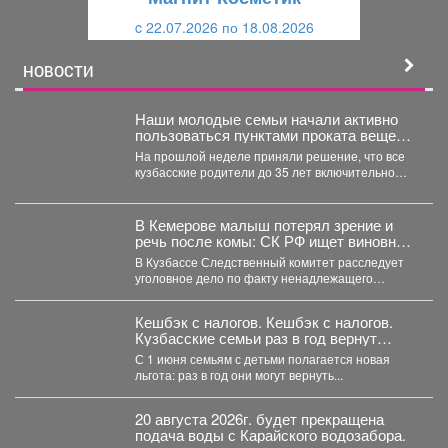
и
й
c 22.07.2026 по 18.08.2026
й
НОВОСТИ
Наши молодые семьи начали активно
пользоваться пунктами проката вещей
для новорожденных.
На прошлой неделе приняли решение, что все
кузбасские родители до 35 лет включительно
могут стать...
В Кемерове малыш потерял зрение и
речь после комы: СК РФ ищет виновных
в искалеченном детстве
В Кузбассе Следственный комитет расследует
уголовное дело по факту ненадлежащего
оказания медицинской помощи двухлетнему
мальчику....
Кешбэк с налогов. Кешбэк с налогов.
Кузбасские семьи раз в год вернут
часть уплаченных денег
С 1 июня семьям с детьми полагается новая
льгота: раз в год они могут вернуть...
20 августа 2026г. будет прекращена
подача воды с Карайского водозабора.