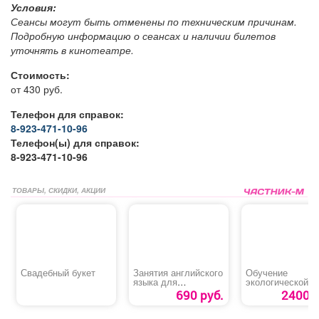
Условия:
Сеансы могут быть отменены по техническим причинам.
Подробную информацию о сеансах и наличии билетов
уточнять в кинотеатре.
Стоимость:
от 430 руб.
Телефон для справок:
8-923-471-10-96
Телефон(ы) для справок:
8-923-471-10-96
ТОВАРЫ, СКИДКИ, АКЦИИ
Свадебный букет
Занятия английского
Обучение
языка для
экологической
обучающихся 2-11
безопасности пр
690 руб.
2400 р
классов
обращении с
отходами I-IV кл