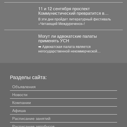
за первое полугодие 2026 года выплатили
более...
11 и 12 сентября проспект
Коммунистический превратится в
огромную литературную сцену под
В эти дни пройдет литературный фестиваль
открытым небом.
«Читающий Междуреченск»!
Могут ли адвокатские палаты
применять УСН
➡️ Адвокатская палата является
негосударственной некоммерческой
организацией, основанной на обязательном
членстве адвокатов (Федеральный закон от...
Разделы сайта:
Объявления
Новости
Компании
Афиша
Расписание занятий
Расписание автобусов