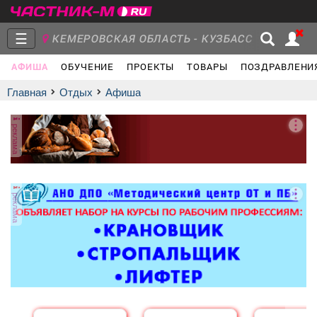
☰
КЕМЕРОВСКАЯ ОБЛАСТЬ - КУЗБАСС
АФИША
ОБУЧЕНИЕ
ПРОЕКТЫ
ТОВАРЫ
ПОЗДРАВЛЕНИ
Главная
Группы
Новости
Главная
Отдых
афиша
реклама
Объявления
Недвижимость
Услуги
реклама
Работа
Транспорт
Компании