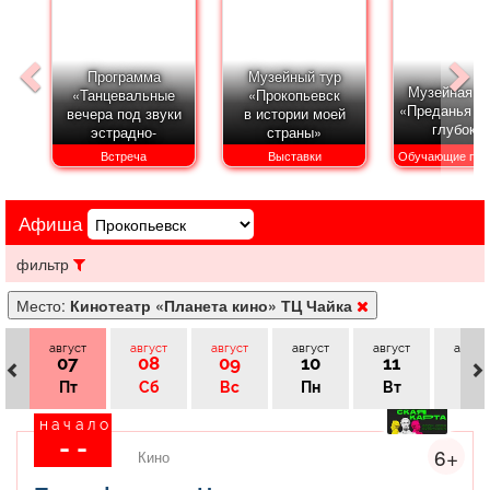
Афиша
Обучение
Проекты
Программа
Музейный тур
Музейная л
«Танцевальные
«Прокопьевск
«Преданья с
вечера под звуки
в истории моей
глубоко
эстрадно-
страны»
Товары
Поздравления
Погода
джазового
Встреча
Выставки
Обучающие про
оркестра»
Афиша
ТВ программа
Я - пенсионер
фильтр
Место:
Кинотеатр «Планета кино» ТЦ Чайка
август
август
август
август
август
авгус
07
08
09
10
11
12
Пт
Сб
Вс
Пн
Вт
Ср
начало
- -
6+
Кино