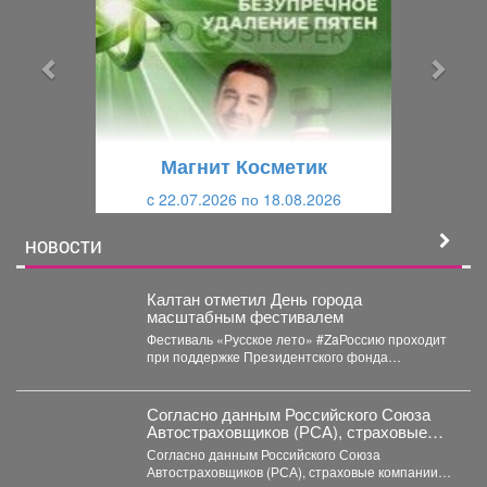
д
д
ы
у
д
ю
у
щ
щ
и
Магнит Косметик
и
й
c 22.07.2026 по 18.08.2026
й
НОВОСТИ
Калтан отметил День города
масштабным фестивалем
Фестиваль «Русское лето» #ZaРоссию проходит
при поддержке Президентского фонда
культурных инициатив. Мероприятие посетили
около 6...
Согласно данным Российского Союза
Автостраховщиков (РСА), страховые
компании за первое полугодие 2026 года
Согласно данным Российского Союза
выплатили более 35,3 млрд руб.
Автостраховщиков (РСА), страховые компании