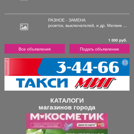
РАЗНОЕ - ЗАМЕНА
розеток,
выключателей, и др. Мелкие ...
1 000 руб.
Все объявления
Подать объявление
реклама
КАТАЛОГИ
магазинов города
П
С
р
л
е
е