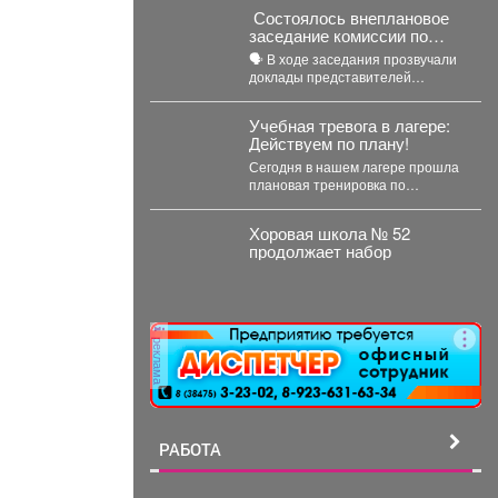
палит...
Состоялось внеплановое
заседание комиссии по
предупреждению и
🗣️ В ходе заседания прозвучали
ликвидации чрезвычайных
доклады представителей
ситуаций и пожарной
управления образованием,
безопасности
сотрудников МЧС и мысковского
Учебная тревога в лагере:
Водоканала. ...
Действуем по плану!
Сегодня в нашем лагере прошла
плановая тренировка по
эвакуации. Сигнал «Внимание
всем!» прозвучал неожиданно,
Хоровая школа № 52
но,...
продолжает набор
реклама
РАБОТА