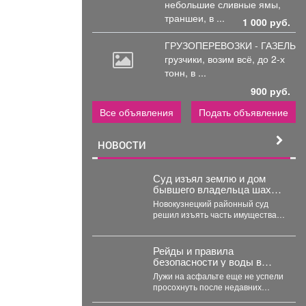
небольшие
сливные ямы,
траншеи, в ...
1 000 руб.
ГРУЗОПЕРЕВОЗКИ - ГАЗЕЛЬ
грузчики,
возим всё, до 2-х
тонн, в ...
900 руб.
Все объявления
Подать объявление
НОВОСТИ
Суд изъял землю и дом
бывшего владельца шахты
«Инская» в счёт долга
Новокузнецкий районный суд
решил изъять часть имущества
бывшего владельца шахты в
Кузбассе в пользу областного...
Рейды и правила
безопасности у воды в
Новокузнецке
Лужи на асфальте еще не успели
просохнуть после недавних
ливней, а солнце уже снова