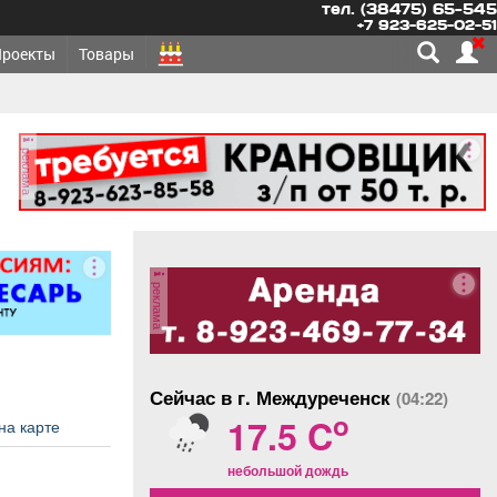
тел. (38475) 65-545
+7 923-625-02-51
Проекты
Товары
реклама
реклама
Сейчас в г. Междуреченск
(04:22)
o
17.5 C
на карте
небольшой дождь