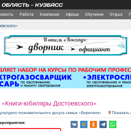
ОБЛАСТЬ - КУЗБАСС
имость
Работа
Компании
Афиша
Обучение
Отдых
евского»
реклама
 «Книги-юбиляры Достоевского»
культурно-познавательного досуга семьи «Берегиня»
Показать 
ероприятия: