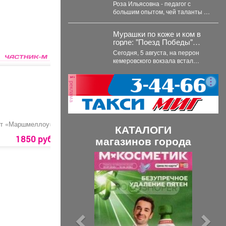
гость - руководитель Арт-
Роза Ильясовна - педагог с
студии «Просто интересно»
большим опытом, чей таланты и
- Некрасова Роза
многолетний стаж вдохновляют
Ильясовна.
участников на...
Мурашки по коже и ком в
горле: "Поезд Победы"
приехал в Кемерово
Сегодня, 5 августа, на перрон
кемеровского вокзала встал
уникальный музей на колесах –
"Поезд Победы"....
реклама
ет «Маршмеллоу»
Букет «Мокко»
Букет роз «Розовый
КАТАЛОГИ
Вихрь»
1850 руб.
2000 руб.
10590 руб.
магазинов города
П
С
р
л
е
е
д
д
ы
у