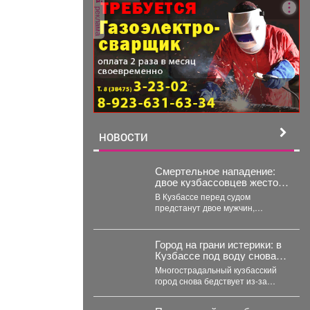
реклама
НОВОСТИ
Смертельное нападение:
двое кузбассовцев жестоко
расправились с прохожим
В Кузбассе перед судом
предстанут двое мужчин,
которые напали на прохожего в
Мысках и жестоко...
Город на грани истерики: в
Кузбассе под воду снова
уходят дома и гаражи
Многострадальный кузбасский
город снова бедствует из-за
подземных вод, которые топят
подвалы и уже проникают в...