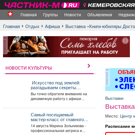
КЕМЕРОВСКАЯ 
Главная
Группы
Новости
Объявления
Недвиж
Главная
Отдых
афиша
Выставка «Книги-юбиляры Досто
реклама
НОВОСТИ КУЛЬТУРЫ
реклама
️ Искусство под землей:
разгадываем секреты
главной картины выставки
Вы точно обратили внимание на
«Шахтёрская слава» автор
Выставки
динамичную работу с афиши
Тамара Шлыкова
нашей новой выставки. На первый
Выставка
взгляд...
Самый посещаемый
Место:
Центр 
мастер‑класс от главного
режиссёра ДК «Распадский»
Расписание м
14 августа Марина Зольникова -
возвращается
профессиональная актриса и