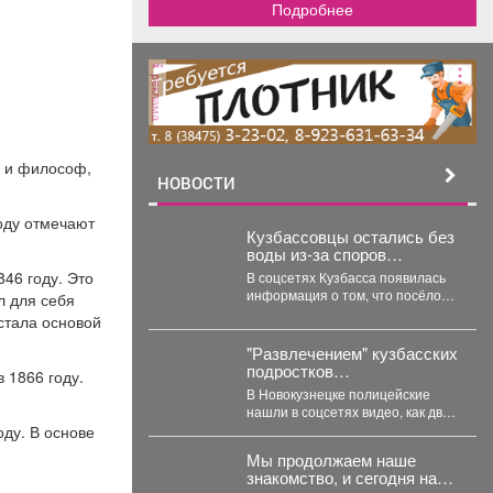
Подробнее
реклама
ь и философ,
НОВОСТИ
оду отмечают
Кузбассовцы остались без
воды из-за споров
бизнесмена и
46 году. Это
В соцсетях Кузбасса появилась
коммунальщиков
информация о том, что посёлок
л для себя
Валерьяновка в Тяжинском
стала основой
районе остался без...
"Развлечением" кузбасских
подростков
 1866 году.
заинтересовались
В Новокузнецке полицейские
силовики: родителей
нашли в соцсетях видео, как двое
вызвали в полицию
подростков катаются на
оду.
В основе
троллейбусе, зацепившись
Мы продолжаем наше
сзади....
знакомство, и сегодня наш