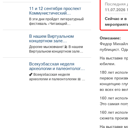
главный режиссёр Дворца
Последняя 
культуры - снова проведёт...
11 и 12 сентября проспект
11.07.2026 
Коммунистический
превратится в огромную
Сейчас и в
В эти дни пройдет литературный
литературную сцену под
фестиваль «Читающий
мероприяти
открытым небом.
Междуреченск»!
В нашем Виртуальном
Описание:
концертном зале
Федор Михайло
открывается программа
Дорогие мысковчане! 🎤 В нашем
публицист. Оди
трансляция концерта-
Виртуальном концертном зале
караоке «Споём любимое и
открывается программа
На выставке п
родное»!
трансляция концерта-караоке
юбилеи.
Всекузбасская неделя
«Споём любимое...
археологии и палеонтологии
180 лет исполн
С 10 по 16 августа 2026 года
🦖 Всекузбасская неделя
в музеях Кузбасса пройдет
первое произв
археологии и палеонтологии 📅 С
Неделя археологии и
концепцию глу
10 по 16 августа 2026 года...
палеонтологии,
во всех его ве
приуроченная ко Дню
археолога (15 августа) и Дню
160 лет испол
палеон
Это самая поп
160 лет испол
сюжета произв
На выставке м