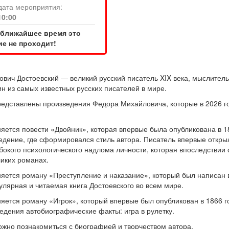
дата мероприятия:
10:00
 ближайшее время это
е не проходит!
вич Достоевский — великий русский писатель XIX века, мыслител
н из самых известных русских писателей в мире.
редставлены произведения Федора Михайловича, которые в 2026 г
яется повести «Двойник», которая впервые была опубликована в 18
едение, где сформировался стиль автора. Писатель впервые откры
бокого психологического надлома личности, которая впоследствии 
ликих романах.
няется роману «Преступление и наказание», который был написан в
улярная и читаемая книга Достоевского во всем мире.
няется роману «Игрок», который впервые был опубликован в 1866 г
едения автобиографические факты: игра в рулетку.
ожно познакомиться с биографией и творчеством автора.