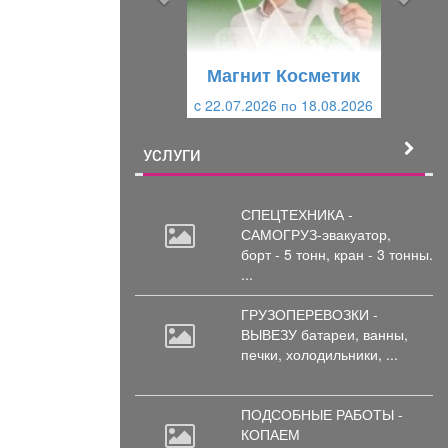
д
ю
у
щ
щ
и
Магнит Косметик
и
й
c 22.07.2026 по 18.08.2026
й
УСЛУГИ
СПЕЦТЕХНИКА -
САМОГРУЗ-эвакуатор,
борт
- 5 тонн, кран - 3 тонны.
...
ГРУЗОПЕРЕВОЗКИ -
ВЫВЕЗУ батареи,
ванны,
печки, холодильники, ...
ПОДСОБНЫЕ РАБОТЫ -
КОПАЕМ