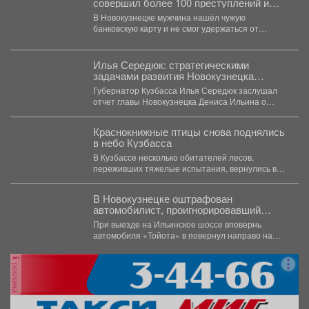
совершил более 100 преступлений и
попался
В Новокузнецке мужчина нашёл чужую
банковскую карту и не смог удержаться от
соблазна. В...
Илья Середюк: стратегическими
задачами развития Новокузнецка
должны стать жилищное строительство,
Губернатор Кузбасса Илья Середюк заслушал
комфорт и безопасность горожан
отчет главы Новокузнецка Дениса Ильина о
социально-экономическом развитии города в...
Краснокнижные птицы снова поднялись
в небо Кузбасса
В Кузбассе несколько обитателей лесов,
переживших тяжелые испытания, вернулись в
естественную среду обитания. Специалисты...
В Новокузнецке оштрафован
автомобилист, проигнорировавший
запрещающий сигнал светофора
При выезде на Ильинское шоссе вповернь
автомобиля «Тойота» в повернул направо на
красный свет. Сотрудники...
реклама