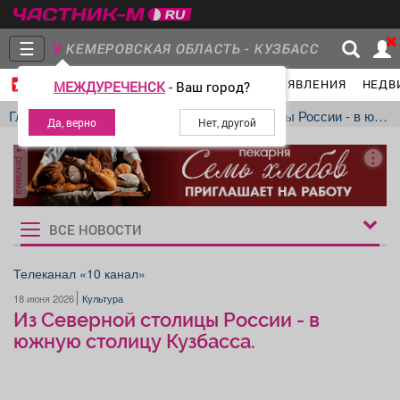
☰
КЕМЕРОВСКАЯ ОБЛАСТЬ - КУЗБАСС
ГЛАВНАЯ
ГРУППЫ
НОВОСТИ
ОБЪЯВЛЕНИЯ
НЕДВ
МЕЖДУРЕЧЕНСК
- Ваш город?
Главная
Группы
Новости
Главная
Новости
Культура
Из Северной столицы России - в южную столицу Кузбасса.
реклама
Объявления
Недвижимость
Услуги
ВСЕ НОВОСТИ
Рукбрики
новостей
Телеканал «10 канал»
18 июня 2026
Культура
Работа
Транспорт
Компании
Из Северной столицы России - в
южную столицу Кузбасса.