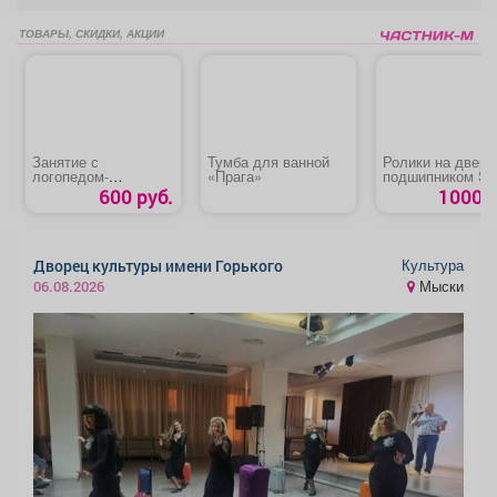
ТОВАРЫ, СКИДКИ, АКЦИИ
Занятие с
Тумба для ванной
Ролики на дверь
логопедом-
«Прага»
подшипником SK
дефектологом
600 руб.
1000 р
Культура
Дворец культуры имени Горького
Мыски
06.08.2026