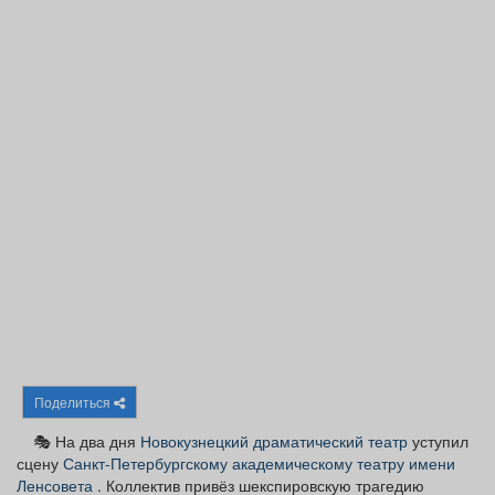
Афиша
Обучение
Проекты
Товары
Поздравления
Погода
ТВ программа
Я - пенсионер
Поделиться
🎭 На два дня
Новокузнецкий драматический театр
уступил
сцену
Санкт-Петербургскому академическому театру имени
Ленсовета
. Коллектив привёз шекспировскую трагедию