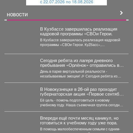
c 22.07.2026 по 18.08.2026
й
НОВОСТИ
В Кузбассе завершилась реализация
кадровой программы «СВОи Герои.
В Кузбассе завершилась реализация кадровой
программы «СВОи Герои. КуZбасс»,
направленной на социальную адаптацию
ветеранов специальной...
Сегодня ребята из лагеря дневного
пребывания «Орлёнок» отправились в
настоящее цифровое приключение - в
День в парке виртуальной реальности -
парк виртуальной реальности!
незабываемые эмоции! 🎉 Сегодня ребята из
лагеря дневного...
В Новокузнецке в 26-ой раз проходит
губернаторская акция «Первое сентября
каждому школьнику».
Её цель - помочь подготовиться к новому
учебному году. Наша съемочная группа сегодня
посетила социальную...
Впереди ещё почти месяц каникул, но
готовиться к учебному году уже пора.
В помощь малообеспеченным семьям c одним-