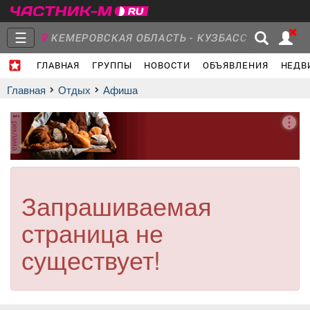
☰
КЕМЕРОВСКАЯ ОБЛАСТЬ - КУЗБАСС
ГЛАВНАЯ
ГРУППЫ
НОВОСТИ
ОБЪЯВЛЕНИЯ
НЕДВ
Главная
Группы
Новости
Главная
Отдых
афиша
реклама
Объявления
Недвижимость
Услуги
Запрашиваемая
страница не
Работа
Транспорт
Компании
существует!