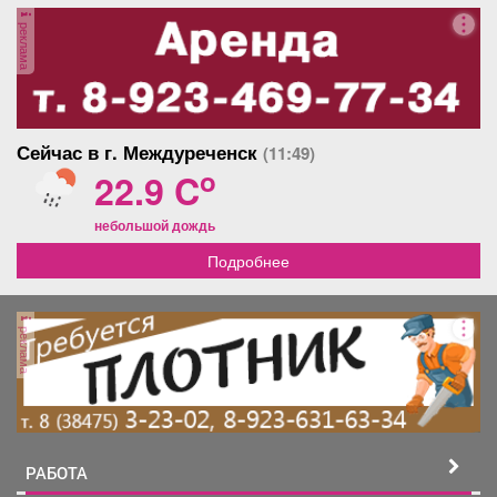
Афиша
Обучение
Проекты
реклама
Товары
Поздравления
Погода
Сейчас в г. Междуреченск
(11:49)
o
22.9 C
небольшой дождь
Подробнее
ТВ программа
Я - пенсионер
реклама
РАБОТА