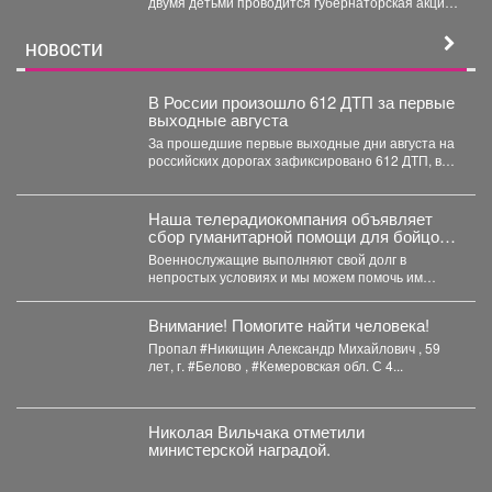
двумя детьми проводится губернаторская акция
«Первое сентября - каждому школьнику»....
НОВОСТИ
В России произошло 612 ДТП за первые
выходные августа
За прошедшие первые выходные дни августа на
российских дорогах зафиксировано 612 ДТП, в
которых погибли...
Наша телерадиокомпания объявляет
сбор гуманитарной помощи для бойцов
СВО
Военнослужащие выполняют свой долг в
непростых условиях и мы можем помочь им
конкретными вещами. Мы...
Внимание! Помогите найти человека!
Пропал #Никищин Александр Михайлович , 59
лет, г. #Белово , #Кемеровская обл. С 4...
Николая Вильчака отметили
министерской наградой.