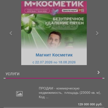
П
С
р
л
е
е
д
д
ы
у
д
ю
у
щ
щ
и
Магнит Косметик
и
й
c 22.07.2026 по 18.08.2026
й
УСЛУГИ
ПРОДАМ - коммерческую
недвижимость,
площадь (23000 кв. м),
Код ...
129 000 000 руб.