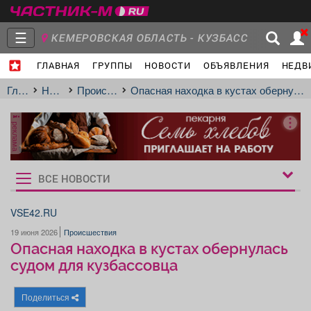
☰
КЕМЕРОВСКАЯ ОБЛАСТЬ - КУЗБАСС
ГЛАВНАЯ
ГРУППЫ
НОВОСТИ
ОБЪЯВЛЕНИЯ
НЕДВ
Главная
Группы
Новости
Главная
Новости
Происшествия
Опасная находка в кустах обернулась судом для кузбассовца
реклама
Объявления
Недвижимость
Услуги
ВСЕ НОВОСТИ
Рукбрики
новостей
VSE42.RU
19 июня 2026
Происшествия
Работа
Транспорт
Компании
Опасная находка в кустах обернулась
судом для кузбассовца
Поделиться