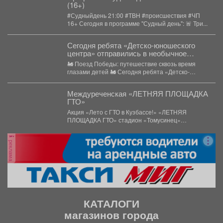
(16+)
#Судныйдень 21:00 #ТВН #происшествия #ЧП
16+ Сегодня в программе "Судный день": 🚨 Три...
Сегодня ребята «Детско-юношеского
центра» отправились в необычное
путешествие - на борт «Поезда
🚂 Поезд Победы: путешествие сквозь время
Победы».
глазами детей 🚂 Сегодня ребята «Детско-
юношеского центра» отправились...
Междуреченская «ЛЕТНЯЯ ПЛОЩАДКА
ГТО»
Акция «Лето с ГТО в Кузбассе!» «ЛЕТНЯЯ
ПЛОЩАДКА ГТО» стадион «Томусинец»
работает- 4,6,11,13,18,20,25,27...
реклама
КАТАЛОГИ
магазинов города