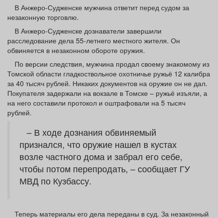
Афиша
Обучение
Проекты
В Анжеро-Судженске мужчина ответит перед судом за
незаконную торговлю.
В Анжеро-Судженске дознаватели завершили
расследование дела 55-летнего местного жителя. Он
обвиняется в незаконном обороте оружия.
Товары
Поздравления
Погода
По версии следствия, мужчина продал своему знакомому из
Томской области гладкоствольное охотничье ружьё 12 калибра
за 40 тысяч рублей. Никаких документов на оружие он не дал.
Покупателя задержали на вокзале в Томске – ружьё изъяли, а
на него составили протокол и оштрафовали на 5 тысяч
рублей.
ТВ программа
Я - пенсионер
– В ходе дознания обвиняемый
признался, что оружие нашел в кустах
возле частного дома и забрал его себе,
чтобы потом перепродать, – сообщает ГУ
МВД по Кузбассу.
Теперь материалы его дела переданы в суд. За незаконный