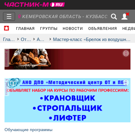
☰
КЕМЕРОВСКАЯ ОБЛАСТЬ - КУЗБАСС
ГЛАВНАЯ
ГРУППЫ
НОВОСТИ
ОБЪЯВЛЕНИЯ
НЕДВ
Главная
Группы
Новости
Главная
Отдых
афиша
Мастер-класс «Брелок из воздушного пластилина»
реклама
Объявления
Недвижимость
Услуги
реклама
Работа
Транспорт
Компании
Обучающие программы