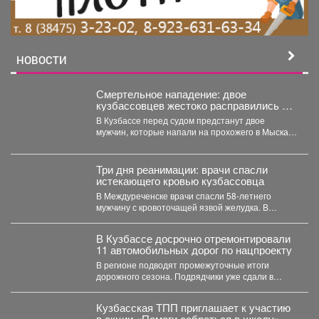
НОВОСТИ
Смертельное нападение: двое
кузбассовцев жестоко расправились с
прохожим
В Кузбассе перед судом предстанут двое
мужчин, которые напали на прохожего в Мысках
и жестоко...
Три дня реанимации: врачи спасли
истекающего кровью кузбассовца
В Междуреченске врачи спасли 58-летнего
мужчину с кровоточащей язвой желудка. В
Междуреченской городской больнице...
В Кузбассе досрочно отремонтировали
11 автомобильных дорог по нацпроекту
В регионе подводят промежуточные итоги
дорожного сезона. Подрядчики уже сдали в
эксплуатацию 11 автомобильных дорог...
Кузбасская ТПП приглашает к участию
в акции «Помоги собраться в школу»