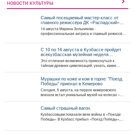
НОВОСТИ КУЛЬТУРЫ
Самый посещаемый мастер‑класс от
главного режиссёра ДК «Распадский»
возвращается
14 августа Марина Зольникова -
профессиональная актриса и главный режиссёр
Дворца культуры - снова проведёт...
С 10 по 16 августа в Кузбассе пройдет
всекузбасская музейная неделя
археологии и палеонтологии.
Это отличная возможность прикоснуться к
тайнам древних цивилизаций, узнать, какие
удивительные существа населяли наш край...
Мурашки по коже и ком в горле: "Поезд
Победы" приехал в Кемерово
Сегодня, 5 августа, на перрон кемеровского
вокзала встал уникальный музей на колесах –
"Поезд Победы"....
Самый страшный вагон.
Кузбассовцам показали вехи войны в «Поезде
Победы» В Кузбасс прибыл «Поезд Победы»,
12+ -...