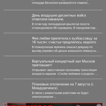
конкурс «Шахтёрский видномобиль».
площади Весенняя развернётся главное
семейное соревнование этого...
День воздушно-десантных войск
отметили накануне.
В этом году легендарная крылатая пехота
отпраздновала 96 годовщину. В городском парке
состоялся праздник для...
Фея любви прилетела к кузбассовцу за
18 тысяч: счастье продлилось недолго
В Новокузнецке мужчина заказал девушку по
вызову,перевел ей деньги иоказался обманутым.
В Новокузнецке полицейские...
Виртуальный концертный зал Мысков
приглашает!
Открывает августовскую программу трансляция
концерта-караоке «Споём любимое и родное» -
знаковые хиты отечественной киномузыки и...
Плановые отключения на 7 августа (г.
Междуреченск)
В связи с ремонтными работами не будет
электроэнергии ...