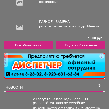
секционные ...
РАЗНОЕ - ЗАМЕНА
розеток,
выключателей, и др. Мелкие ...
1 000 руб.
Все объявления
Подать объявление
реклама
НОВОСТИ
29 августа на площади Весенняя
развернётся главное семейное
соревнование этого лета - городской
Добавим шахтёрского драйва 🚲⛏ 29 августа на