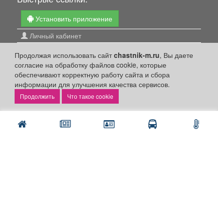
Установить приложение
Личный кабинет
Подать объявление
Продолжая использовать сайт
chastnik-m.ru
, Вы даете
Подать объявление в газету
согласие на обработку файлов cookie, которые
обеспечивают корректную работу сайта и сбора
Поздравить
информации для улучшения качества сервисов.
Скачать газету "Частник-М"
Что такое cookie
Рекламодателям:
Бизнес-кабинет
Заказать рекламу
Оплата услуг:
Расценки
Оплатить
Наши ресурсы: