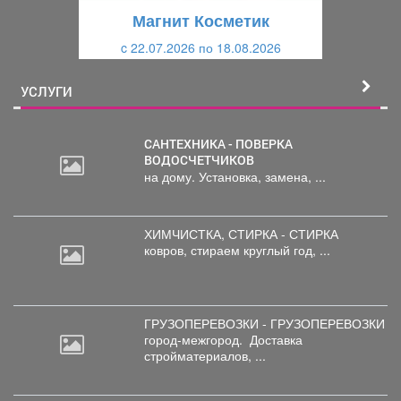
щ
и
Магнит Косметик
и
й
c 22.07.2026 по 18.08.2026
й
УСЛУГИ
САНТЕХНИКА - ПОВЕРКА
ВОДОСЧЕТЧИКОВ
на дому. Установка, замена, ...
ХИМЧИСТКА, СТИРКА - СТИРКА
ковров,
стираем круглый год, ...
ГРУЗОПЕРЕВОЗКИ - ГРУЗОПЕРЕВОЗКИ
город-межгород.
Доставка
стройматериалов, ...