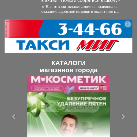
🔹 Благотворительная акция направлена на
оказание адресной помощи в подготовке к
новому учебному году первоклассников...
реклама
КАТАЛОГИ
магазинов города
П
С
р
л
е
е
д
д
ы
у
д
ю
у
щ