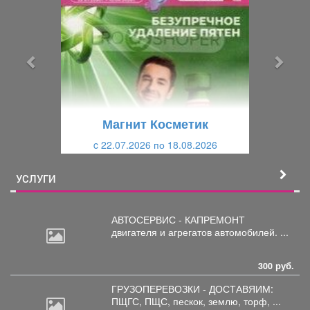
е
е
д
д
ы
у
д
ю
у
щ
щ
и
Магнит Косметик
и
й
c 22.07.2026 по 18.08.2026
й
УСЛУГИ
АВТОСЕРВИС - КАПРЕМОНТ
двигателя
и агрегатов автомобилей. ...
300 руб.
ГРУЗОПЕРЕВОЗКИ - ДОСТАВЯИМ:
ПЩГС,
ПЩС, пескок, землю, торф, ...