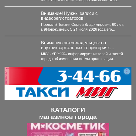
незаконную добычу рыбы, занесённой в...
Внимание! Нужны записи с
видеорегистраторов!
Пропал #Пензин Сергей Владимирович, 60 лет,
г. #Новокузнецк. С 21 июля 2026 года его...
Вниманию автовладельцев: на
внутриквартальных территориях
Междуреченского муниципального
МКУ «УР ЖКК» информирует жителей и гостей
округа вводятся ограничения стоянки.
города об изменении схемы организации
дорожного движения на...
реклама
КАТАЛОГИ
магазинов города
П
С
р
л