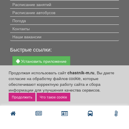
Расписание занятий
Расписание автобусов
Погода
Контакты
Наши вакансии
Быстрые ссылки:
Установить приложение
Личный кабинет
Продолжая использовать сайт
chastnik-m.ru
, Вы даете
согласие на обработку файлов cookie, которые
Подать объявление
обеспечивают корректную работу сайта и сбора
Подать объявление в газету
информации для улучшения качества сервисов.
Поздравить
Что такое cookie
Скачать газету "Частник-М"
Рекламодателям:
Бизнес-кабинет