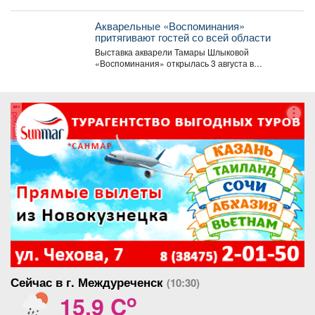
богатыря и Пуп Земли» (2023).
времена....
Акварельные «Воспоминания»
притягивают гостей со всей области
Выставка акварели Тамары Шлыковой
«Воспоминания» открылась 3 августа в
Центральной библиотеке Мысков и сразу стала...
реклама
Сейчас в г. Междуреченск
(10:30)
o
15.9 C