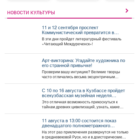
НОВОСТИ КУЛЬТУРЫ
11 и 12 сентября проспект
Коммунистический превратится в
огромную литературную сцену под
В эти дни пройдет литературный фестиваль
открытым небом.
«Читающий Междуреченск»!
Арт-викторина: Угадайте художника по
его странной привычке!
Проверим вашу интуицию? Великие творцы
часто отличались весьма эксцентричным
поведением. Пишите в комментариях номер
правильного...
С 10 по 16 августа в Кузбассе пройдет
всекузбасская музейная неделя
археологии и палеонтологии.
Это отличная возможность прикоснуться к
тайнам древних цивилизаций, узнать, какие
удивительные существа населяли наш край...
11 августа в 13:00 состоится показ
двенадцатого полнометражного
мультфильма из знаменитой
На этот раз приключения развернутся не только
«богатырской» франшизы - «Три
в средневековой Руси, но и в доисторические