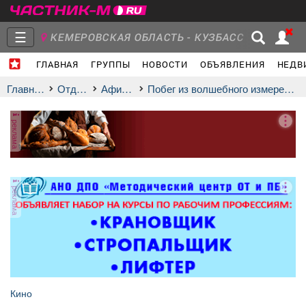
☰
КЕМЕРОВСКАЯ ОБЛАСТЬ - КУЗБАСС
ГЛАВНАЯ
ГРУППЫ
НОВОСТИ
ОБЪЯВЛЕНИЯ
НЕДВ
Главная
Группы
Новости
Главная
Отдых
афиша
Побег из волшебного измерения
реклама
Объявления
Недвижимость
Услуги
реклама
Работа
Транспорт
Компании
Кино