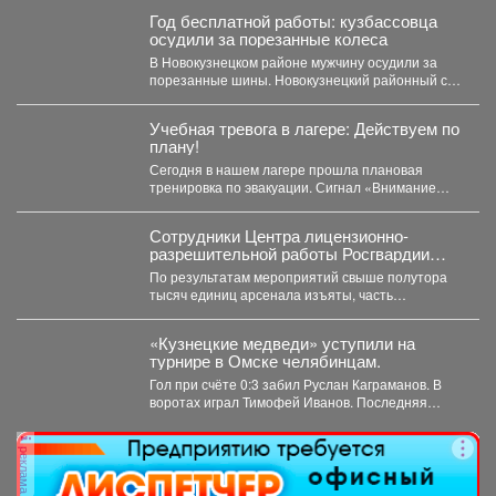
Год бесплатной работы: кузбассовца
осудили за порезанные колеса
В Новокузнецком районе мужчину осудили за
порезанные шины. Новокузнецкий районный суд
вынес приговор местному...
Учебная тревога в лагере: Действуем по
плану!
Сегодня в нашем лагере прошла плановая
тренировка по эвакуации. Сигнал «Внимание
всем!» прозвучал неожиданно, но,...
Сотрудники Центра лицензионно-
разрешительной работы Росгвардии
Кузбасса с начала года проверили
По результатам мероприятий свыше полутора
свыше пяти тысяч владельцев оружия.
тысяч единиц арсенала изъяты, часть
собственников привлечена к административной
ответственности.
«Кузнецкие медведи» уступили на
турнире в Омске челябинцам.
Гол при счёте 0:3 забил Руслан Каграманов. В
воротах играл Тимофей Иванов. Последняя
шайба была...
реклама