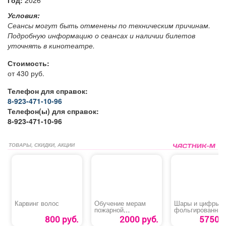
Год:
2026
Условия:
Сеансы могут быть отменены по техническим причинам.
Подробную информацию о сеансах и наличии билетов
уточнять в кинотеатре.
Стоимость:
от 430 руб.
Телефон для справок:
8-923-471-10-96
Телефон(ы) для справок:
8-923-471-10-96
ТОВАРЫ, СКИДКИ, АКЦИИ
Карвинг волос
Обучение мерам
Шары и цифры
пожарной
фольгированные
безопасности
«Супер комбо»
800 руб.
2000 руб.
5750 р