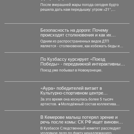
После вчерашней жары погода сегодня будто
решила дать нам передышку: утром +21°,
небольшой дождь. Днём...
Безопасность на дороге: Почему
происходят столкновения и как их
избежать?
Одним из распространенных видов ДТП
является - столкновение, как избежать беды и
обезопасить свой путь?...
По Кузбассу курсирует «Поезд
Победы» - передвижной интерактивный
музей, рассказывающий о событиях
Поезд уже побывал в Новокузнецке.
Великой Отечественной войны.
«Аура» победителей витает в
Культурно-спортивном центре
металлургов ЕВРАЗа уже больше 30
За это время она коснулась более 5 тысяч
лет.
артистов. ☀️Молодёжный состав коллектива
«Аура» получил...
В Кемерове малыш потерял зрение и
речь после комы: СК РФ ищет виновных
в искалеченном детстве
В Кузбассе Следственный комитет расследует
уголовное дело по факту ненадлежащего