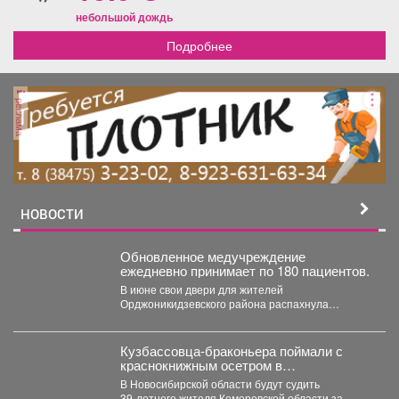
небольшой дождь
Подробнее
реклама
НОВОСТИ
Обновленное медучреждение
ежедневно принимает по 180 пациентов.
В июне свои двери для жителей
Орджоникидзевского района распахнула
поликлиника № 6 Первой горбольницы. В...
Кузбассовца-браконьера поймали с
краснокнижным осетром в
Новосибирске
В Новосибирской области будут судить
39‑летнего жителя Кемеровской области за