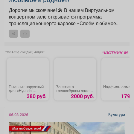
Дорогие мысковчане! 🎤 В нашем Виртуальном
концертном зале открывается программа
трансляция концерта-караоке «Споём любимое...
ТОВАРЫ, СКИДКИ, АКЦИИ
Пыльник наружный
Занятия в
Надфиль алмаз
для «Hyundai
тренажёрном зале
Tucson»
для взрослых
380 руб.
2000 руб.
179 р
Культура
06.08.2026