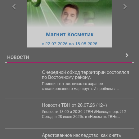
ы
у
д
ю
у
щ
щ
и
Магнит Косметик
и
й
c 22.07.2026 по 18.08.2026
й
НОВОСТИ
Очередной обход территории состоялся
по Восточному району.
Принцип тот же: никакого заранее
спланированного маршрута. И проблемы
остаются аналогичными. - Надписи на...
Новости ТВН от 28.07.26 (12+)
#новости 18:00 и 20:30 #ТВН #Новокузнецк #12+
Сегодня 28 июля 2026г. в «Новостях ТВН»...
Арестованное наследство: как снять