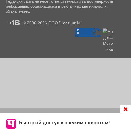
Редакция сайта не несет ответственности за достоверность
информации, содержащейся в рекламных материалах и
объявлениях.
+16
© 2006-2026
ООО "Частник-М"
Продолжая использовать сайт
chastnik-m.ru
, Вы даете
согласие на обработку файлов cookie, которые
Быстрый доступ к свежим новостям!
обеспечивают корректную работу сайта и сбора