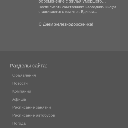
обременение с жилья умершего
родственника
После смерти собственника наследники иногда
сталкиваются с тем, что в Едином
государственном реестре недвижимости
содержится...
С Днем железнодорожника!
Разделы сайта:
Объявления
Новости
Компании
Афиша
Расписание занятий
Расписание автобусов
Погода