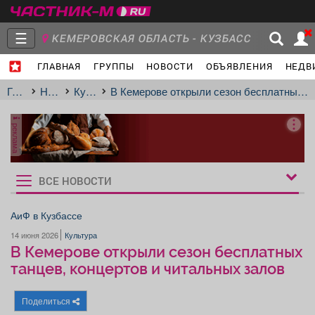
☰
КЕМЕРОВСКАЯ ОБЛАСТЬ - КУЗБАСС
ГЛАВНАЯ
ГРУППЫ
НОВОСТИ
ОБЪЯВЛЕНИЯ
НЕДВ
Главная
Группы
Новости
Главная
Новости
Культура
В Кемерове открыли сезон бесплатных танцев, концертов и читальных залов
реклама
Объявления
Недвижимость
Услуги
ВСЕ НОВОСТИ
Рукбрики
новостей
АиФ в Кузбассе
14 июня 2026
Культура
Работа
Транспорт
Компании
В Кемерове открыли сезон бесплатных
танцев, концертов и читальных залов
Поделиться