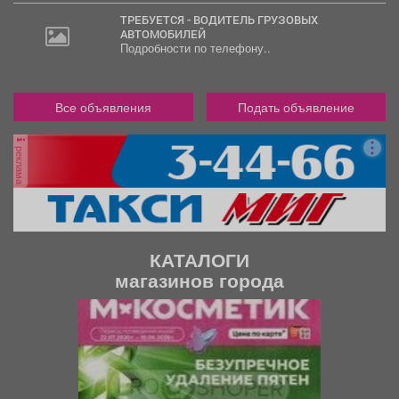
ТРЕБУЕТСЯ - ВОДИТЕЛЬ ГРУЗОВЫХ
АВТОМОБИЛЕЙ
Подробности по телефону..
Все объявления
Подать объявление
реклама
КАТАЛОГИ
магазинов города
П
С
р
л
е
е
д
д