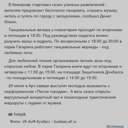
Афиша
Обучение
Проекты
В Кемерове стартовал сезон уличных развлечений -
жителям предлагают бесплатно танцевать, слушать музыку,
читать и гулять по городу с экскурсиями, сообщил Денис
Ильин.
Танцевальные вечера у планетария проходят по вторникам
и пятницам в 18:00. Под руководством педагога можно
Товары
Поздравления
Погода
разучить вальс и кадриль. По воскресеньям с 18:00 до 20:00 в
парке Гагарина работают танцевальные веранды - под
любимые хиты.
Для любителей чтения организовали летние залы под
открытым небом. В парке Гагарина книги ждут по вторникам и
ТВ программа
Я - пенсионер
четвергам с 11:00 до 15:00, на площади Защитников Донбасса
- по понедельникам и пятницам с 14:00 до 15:00.
20 июня в Арт-сквере выступят молодые музыканты с
перформансом «Песни городам». А весь сезон открыты
виртуальный концертный зал и пешеходные туристические
маршруты с гидами от музеев.
📸 freepik
Фото: VK АиФ-Кузбасс / kuzbass.aif.ru
Источник