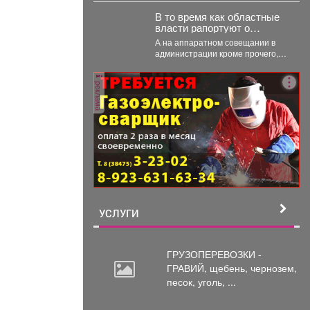
первый взгляд...
В то время как областные
власти рапортуют о
стабилизации с топливом в
А на аппаратном совещании в
Кузбассе, пожарные
администрации кроме прочего,
предупреждают тех, кто
речь шла и о происшествиях.
перестраховался и набрал
Пожарные выезжали...
бензина и дизтоплива
реклама
впрок.
УСЛУГИ
ГРУЗОПЕРЕВОЗКИ -
ГРАВИЙ, щебень,
чернозем,
песок, уголь, ...