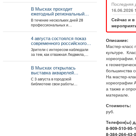
Последняя 
В Мысках проходит
16.06.2026 
ежегодный региональный
пленэр художников
Сейчас и в
В течение нескольких дней 28
«Легенды Горной Шории».
профессиональных и
мероприяти
самодеятельных художников со
всего Кузбасса совершенствуют
4 августа состоялся показ
свое мастерство...
Описание:
современного российского
Мастер-класс 
анимационного фильма
Зрители с интересом наблюдали
культуре. Кла
«Руслан и Людмила.
за тем, как отважная Людмила,
Больше, чем сказка» (2023).
хореографии. 
которая не собирается
к геометрическ
становиться жертвой, попадает...
В Мысках открылась
большинства с
выставка акварелей
На мастер-кла
«Воспоминания».
С 3 августа в городской
хореографии А
библиотеке свои работы
а также и опр
представляет архитектор Тамара
Шлыкова. В экспозиции...
материале.
Стоимость:
руб.
Телефон(ы) д
8-909-510-95-
8-384-264-43-