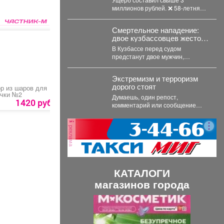
58 лет.
миллионов рублей. ❌ 58-летняя
междуреченка лишилась более
1,6 млн рублей,...
Смертельное нападение:
двое кузбассовцев жестоко
расправились с прохожим
В Кузбассе перед судом
предстанут двое мужчин,
которые напали на прохожего в
Мысках и жестоко...
Экстремизм и терроризм
дорого стоят
р из шаров для
Шары и цифры
Фонарь ручной
чки №2
фольгированные
Думаешь, один репост,
«Супер комбо»
1420 руб.
5750 руб.
439 руб.
комментарий или сообщение
ничего не изменят? На самом
деле у каждого
реклама
противоправного...
КАТАЛОГИ
магазинов города
П
С
р
л