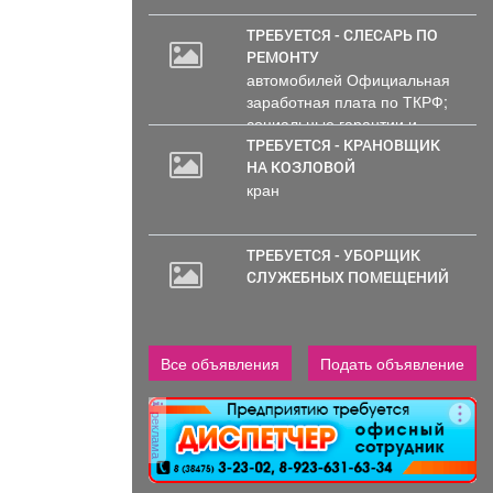
ТРЕБУЕТСЯ - СЛЕСАРЬ ПО
РЕМОНТУ
автомобилей Официальная
заработная плата по ТКРФ;
социальные гарантии и
уверенность в...
ТРЕБУЕТСЯ - КРАНОВЩИК
НА КОЗЛОВОЙ
кран
ТРЕБУЕТСЯ - УБОРЩИК
СЛУЖЕБНЫХ ПОМЕЩЕНИЙ
Все объявления
Подать объявление
реклама