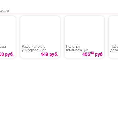
 АКЦИИ
чаша
Решетка гриль
Пеленки
Набо
универсальная
впитывающие
дево
60
«Медлил» эконом
00 руб.
449 руб.
456
руб