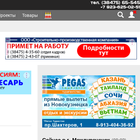
тел. (38475) 65-545
+7 923-625-02-51
Проекты
Товары
реклама
реклама
Сейчас в г. Междуреченск