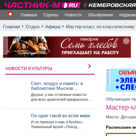
КЕМЕРОВСКАЯ 
Главная
Группы
Новости
Объявления
Недвиж
Главная
Отдых
афиша
Мастер-класс по классическому
реклама
НОВОСТИ КУЛЬТУРЫ
реклама
Свет, воздух и память: в
библиотеке Мысков
открылась выставка
Друзья, у нас отличные новости
акварели «Воспоминания»
Обучающие п
для всех ценителей прекрасного!
Если вы ищете повод заглянуть в...
Мастер-к
Он один такой во всём мире.
Место:
Детская
И он приехал к нам, в Кузбасс.
Расписание м
Уникальный музей «Поезд
Победы» - всего на два...