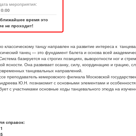
дата мероприятия:
10:00
 ближайшее время это
е не проходит!
по классическому танцу направлен на развитие интереса к танцев
ссический танец — это фундамент балета и основа всей академиче
Система базируется на строгих позициях, выворотности ног и стре
ой ясности. Она развивает осанку, силу, координацию и грацию, с
овременных танцевальных направлений.
ссе преподаватель кемеровского филиала Московской государстве
ндреева Ю.Н. познакомит с основными элементами и особенностя
обует с участниками основные ходы танцевального этюда на изучен
ля справок:
11
05