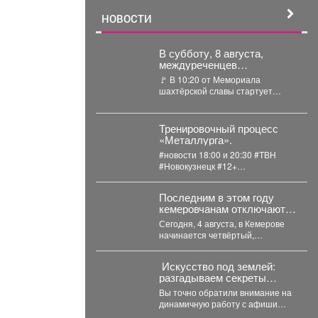
НОВОСТИ
В субботу, 8 августа,
междуреченцев
приглашают на День
🚩 В 10:20 от Мемориала
физкультурника.
шахтёрской славы стартует
открытый массовый забег.
Преодоление дистанции в два...
Тренировочный процесс
«Металлурга».
#новости 18:00 и 20:30 #ТВН
#Новокузнецк #12+
Тренировочный процесс
«Металлурга» Хоккеисты
Последним в этом году
«Металлурга» приступили...
кемеровчанам отключают
горячую воду
Сегодня, 4 августа, в Кемерове
начинается четвёртый,
заключительный этап
гидравлических испытаний
️ Искусство под землей:
тепловых сетей. Он продлится...
разгадываем секреты
главной картины выставки
Вы точно обратили внимание на
«Шахтёрская слава» автор
динамичную работу с афиши
Тамара Шлыкова
нашей новой выставки. На