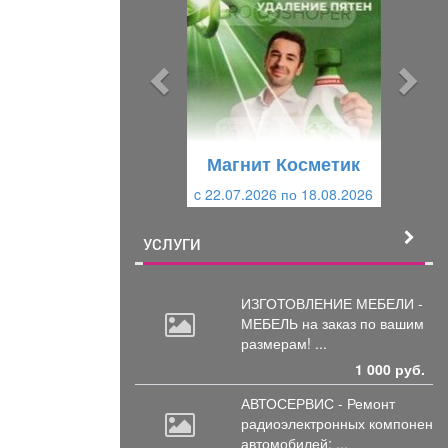
е
е
д
д
ы
у
д
ю
у
щ
щ
и
Магнит Косметик
и
й
c 22.07.2026 по 18.08.2026
й
УСЛУГИ
ИЗГОТОВЛЕНИЕ МЕБЕЛИ -
МЕБЕЛЬ на
заказ по вашим
размерам! ...
1 000 руб.
АВТОСЕРВИС - Ремонт
радиоэлектронных
компоненто
автомобилей: ...