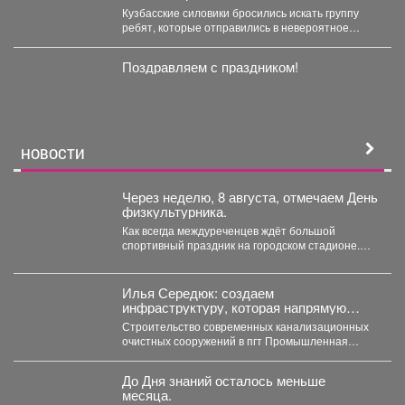
Кузбасские силовики бросились искать группу
ребят, которые отправились в невероятное
путешествие и перепутали Новосибирск с...
Поздравляем с праздником!
НОВОСТИ
Через неделю, 8 августа, отмечаем День
физкультурника.
Как всегда междуреченцев ждёт большой
спортивный праздник на городском стадионе.
Начнётся он с масштабного забега.
Илья Середюк: создаем
инфраструктуру, которая напрямую
повышает качество жизни людей
Строительство современных канализационных
очистных сооружений в пгт Промышленная
близится к завершению. На сегодняшний день
готовность...
До Дня знаний осталось меньше
месяца.