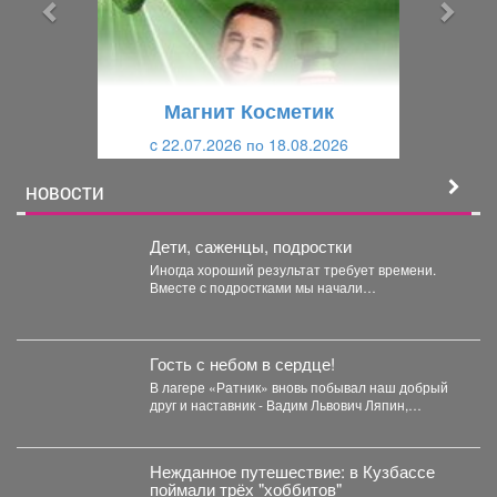
ы
у
д
ю
у
щ
щ
и
Магнит Косметик
и
й
c 22.07.2026 по 18.08.2026
й
НОВОСТИ
Дети, саженцы, подростки
Иногда хороший результат требует времени.
Вместе с подростками мы начали
самостоятельно готовить будущие деревья...
Гость с небом в сердце!
В лагере «Ратник» вновь побывал наш добрый
друг и наставник - Вадим Львович Ляпин,
представитель...
Нежданное путешествие: в Кузбассе
поймали трёх "хоббитов"