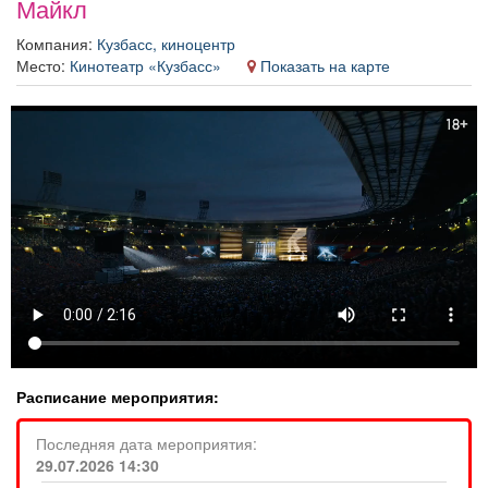
Майкл
Афиша
Обучение
Проекты
Компания:
Кузбасс, киноцентр
Место:
Кинотеатр «Кузбасс»
Показать на карте
Товары
Поздравления
Погода
ТВ программа
Я - пенсионер
Расписание мероприятия:
Последняя дата мероприятия:
29.07.2026 14:30