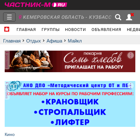
☰
КЕМЕРОВСКАЯ ОБЛАСТЬ - КУЗБАСС
ГЛАВНАЯ
ГРУППЫ
НОВОСТИ
ОБЪЯВЛЕНИЯ
НЕДВ
Главная
Группы
Новости
Главная
Отдых
афиша
Майкл
реклама
Объявления
Недвижимость
Услуги
реклама
Работа
Транспорт
Компании
Кино