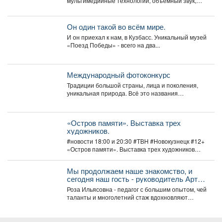
мультимедийные технологии, объемный звук,
световые эффекты помогают погрузиться в
атмосферу Великой...
Он один такой во всём мире.
И он приехал к нам, в Кузбасс. Уникальный музей
«Поезд Победы» - всего на два...
Международный фотоконкурс
Традиции большой страны, лица и поколения,
уникальная природа. Всё это названия
номинаций международного фотоконкурса
«Русская...
«Остров памяти». Выставка трех
художников.
#новости 18:00 и 20:30 #ТВН #Новокузнецк #12+
«Остров памяти». Выставка трех художников
Со...
Мы продолжаем наше знакомство, и
сегодня наш гость - руководитель Арт-
студии «Просто интересно» - Некрасова
Роза Ильясовна - педагог с большим опытом, чей
Роза Ильясовна.
таланты и многолетний стаж вдохновляют
участников на...