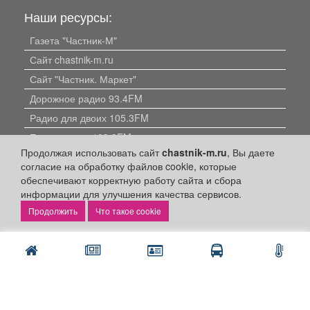
Наши ресурсы:
Газета "Частник-М"
Сайт chastnik-m.ru
Сайт "Частник. Маркет"
Дорожное радио 93.4FM
Радио для двоих 105.3FM
Европа плюс 103.3FM
Продолжая использовать сайт
chastnik-m.ru
, Вы даете
согласие на обработку файлов cookie, которые
обеспечивают корректную работу сайта и сбора
информации для улучшения качества сервисов.
Что такое cookie
Политика конфиденциальности
Публикации с пометкой «Реклама», «На правах рекламы»,
«Партнёрский проект» оплачены рекламодателем.
Редакция сайта не несет ответственности за достоверность
информации, содержащейся в рекламных материалах и
объявлениях.