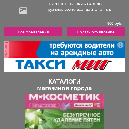
ГРУЗОПЕРЕВОЗКИ - ГАЗЕЛЬ
грузчики,
возим всё, до 2-х тонн, в ...
900 руб.
Все объявления
Подать объявление
реклама
КАТАЛОГИ
магазинов города
П
С
р
л
е
е
д
д