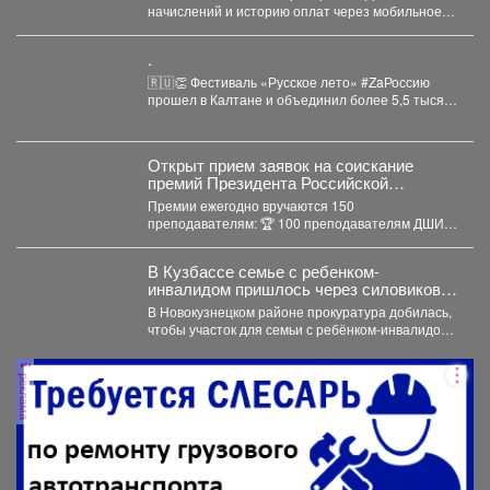
начислений и историю оплат через мобильное
приложение. Скачивайте «Госуслуги Дом»...
.
🇷🇺👏 Фестиваль «Русское лето» #ZaРоссию
прошел в Калтане и объединил более 5,5 тысяч
горожан. Детские...
Открыт прием заявок на соискание
премий Президента Российской
Федерации для преподавателей в
Премии ежегодно вручаются 150
области музыкального искусства в 2026
преподавателям: 🏆 100 преподавателям ДШИ
году.
(по 500 тыс. руб.), ...
В Кузбассе семье с ребенком-
инвалидом пришлось через силовиков
просить воду в дом
В Новокузнецком районе прокуратура добилась,
чтобы участок для семьи с ребёнком-инвалидом
обеспечили водой и канализацией....
реклама