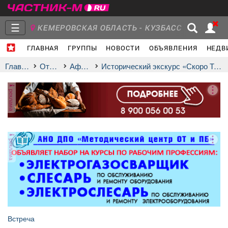
☰
КЕМЕРОВСКАЯ ОБЛАСТЬ - КУЗБАСС
ГЛАВНАЯ
ГРУППЫ
НОВОСТИ
ОБЪЯВЛЕНИЯ
НЕДВ
Главная
Группы
Новости
Главная
Отдых
афиша
Исторический экскурс «Скоро Троица»
реклама
Объявления
Недвижимость
Услуги
реклама
Работа
Транспорт
Компании
Встреча