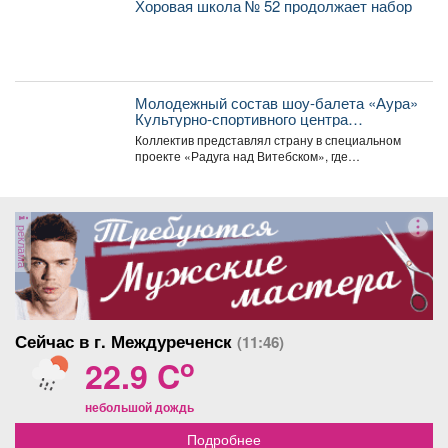
Хоровая школа № 52 продолжает набор
Молодежный состав шоу-балета «Аура»
Культурно-спортивного центра
металлургов победил в международном
Коллектив представлял страну в специальном
конкурсе «Славянский базар» в
проекте «Радуга над Витебском», где
Витебске.
соревновались творческие коллективы из
России,...
реклама
Сейчас в г. Междуреченск
(11:46)
o
22.9 C
небольшой дождь
Подробнее