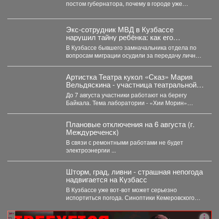
постом губернатора, почему в городе уже
дважды отключали горячую воду. ...
Экс-сотрудник МВД в Кузбассе
нарушил тайну ребёнка: как его
наказали
В Кузбассе бывшего замначальника отдела по
вопросам миграции осудили за передачу личных
данных несовершеннолетнего. ...
Артистка Театра кукол «Сказ» Мария
Вельдяскина - участница театральной
лаборатории «Хии Морин: поэзия
До 7 августа участники работают на берегу
стихий» на Байкале.
Байкала. Тема лаборатории - «Хии Морин»
(«конь ветра»),...
Плановые отключения на 6 августа (г.
Междуреченск)
В связи с ремонтными работами не будет
электроэнергии ...
Шторм, град, ливни - страшная непогода
надвигается на Кузбасс
В Кузбассе уже вот-вот может серьезно
испортиться погода. Синоптики Кемеровского
гидрометцентра опубликовали прогноз погоды...