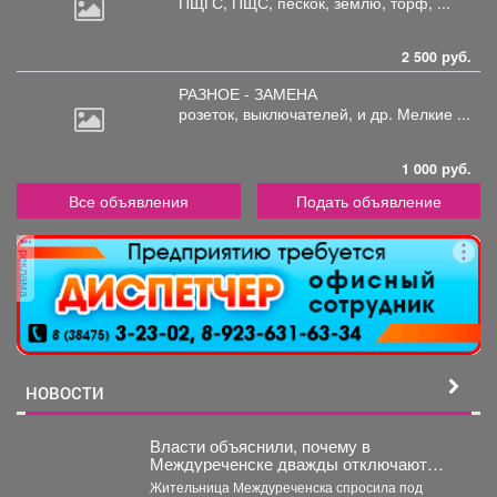
ПЩГС,
ПЩС, пескок, землю, торф, ...
2 500 руб.
РАЗНОЕ - ЗАМЕНА
розеток,
выключателей, и др. Мелкие ...
1 000 руб.
Все объявления
Подать объявление
реклама
НОВОСТИ
Власти объяснили, почему в
Междуреченске дважды отключают
горячую воду
Жительница Междуреченска спросила под