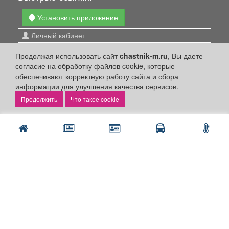
Установить приложение
Личный кабинет
Подать объявление
Продолжая использовать сайт
chastnik-m.ru
, Вы даете
Подать объявление в газету
согласие на обработку файлов cookie, которые
обеспечивают корректную работу сайта и сбора
Поздравить
информации для улучшения качества сервисов.
Скачать газету "Частник-М"
Что такое cookie
Рекламодателям:
Бизнес-кабинет
Заказать рекламу
Оплата услуг:
Расценки
Оплатить
Наши ресурсы: