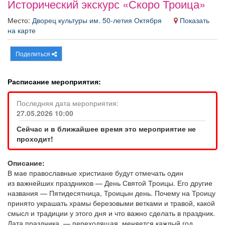
Исторический экскурс «Скоро Троица»
Афиша
Обучение
Проекты
Место:
Дворец культуры им. 50-летия Октября
Показать
на карте
Поделиться
Товары
Поздравления
Погода
Расписание мероприятия:
Последняя дата мероприятия:
27.05.2026 10:00
ТВ программа
Я - пенсионер
Сейчас и в ближайшее время это мероприятие не
проходит!
Описание:
В мае православные христиане будут отмечать один
из важнейших праздников — День Святой Троицы. Его другие
названия — Пятидесятница, Троицын день. Почему на Троицу
принято украшать храмы березовыми ветками и травой, какой
смысл и традиции у этого дня и что важно сделать в праздник.
Дата праздника — переходящая, меняется каждый год,