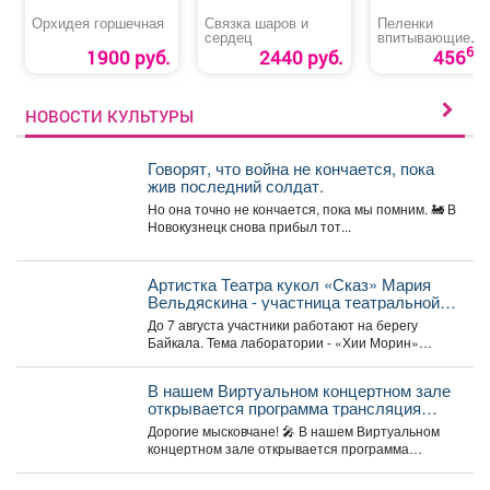
Орхидея горшечная
Связка шаров и
Пеленки
сердец
впитывающие
«Медлил» эконо
60
1900 руб.
2440 руб.
456
НОВОСТИ КУЛЬТУРЫ
Говорят, что война не кончается, пока
жив последний солдат.
Но она точно не кончается, пока мы помним. 🚂 В
Новокузнецк снова прибыл тот...
Артистка Театра кукол «Сказ» Мария
Вельдяскина - участница театральной
лаборатории «Хии Морин: поэзия
До 7 августа участники работают на берегу
стихий» на Байкале.
Байкала. Тема лаборатории - «Хии Морин»
(«конь ветра»),...
В нашем Виртуальном концертном зале
открывается программа трансляция
концерта-караоке «Споём любимое и
Дорогие мысковчане! 🎤 В нашем Виртуальном
родное»!
концертном зале открывается программа
трансляция концерта-караоке «Споём
любимое...