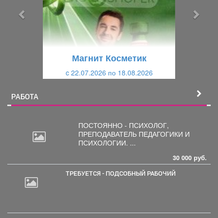
ы
у
д
ю
у
щ
щ
и
Магнит Косметик
и
й
c 22.07.2026 по 18.08.2026
й
РАБОТА
ПОСТОЯННО - ПСИХОЛОГ,
ПРЕПОДАВАТЕЛЬ
ПЕДАГОГИКИ И
ПСИХОЛОГИИ. ...
30 000 руб.
ТРЕБУЕТСЯ - ПОДСОБНЫЙ РАБОЧИЙ
2
000
руб.