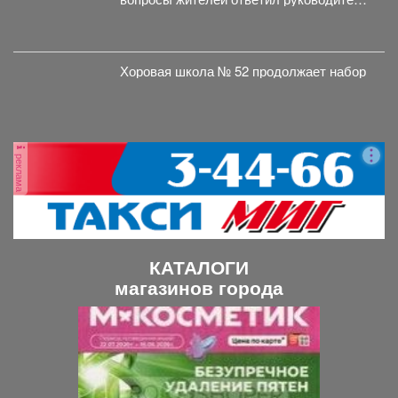
администрации Куйбышевского района
Сергей Маисеев.
Хоровая школа № 52 продолжает набор
реклама
КАТАЛОГИ
магазинов города
П
С
р
л
е
е
д
д