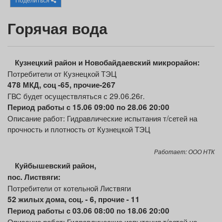
Афиша
Обучение
Проекты
Г
орячая вода
Товары
Поздравления
Погода
Кузнецкий район
и Новоб
айдаевский микрорайон
:
Потребители от Кузнецкой ТЭЦ
478 МКД,
соц
-65, прочие-267
ГВС будет осуществляться с 29.06.26г.
Период работы с 15.06 09:00 по 28.06 20:00
ТВ программа
Описание работ: Гидравлические испытания т/сетей на
Я - пенсионер
прочность и плотность от Кузнецкой ТЭЦ
Работает: ООО НТК
Куйбышевский район,
пос. Листвяги:
Потребители от котельной Листвяги
52
жилых
дома, соц. - 6, прочие
- 11
Период работы с 03.06 08:00 по 18.06 20:00
Описание работ: Гидравлические испытания т/сетей на