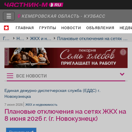
☰
КЕМЕРОВСКАЯ ОБЛАСТЬ - КУЗБАСС
ГЛАВНАЯ
ГРУППЫ
НОВОСТИ
ОБЪЯВЛЕНИЯ
НЕДВ
Главная
Группы
Новости
Главная
Новости
ЖКХ и недвижимость
Плановые отключения на сетях ЖКХ на 8 июня 2026 г. (г. Новокузнецк)
реклама
Объявления
Недвижимость
Услуги
ВСЕ НОВОСТИ
Рукбрики
новостей
Единая дежурно-диспетчерская служба (ЕДДС) г.
Новокузнецка
Работа
Транспорт
Компании
7 июня 2026
ЖКХ и недвижимость
Плановые отключения на сетях ЖКХ на
8 июня 2026 г. (г. Новокузнецк)
Поделиться