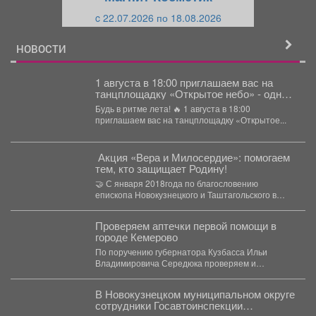
и
й
c 22.07.2026 по 18.08.2026
й
НОВОСТИ
1 августа в 18:00 приглашаем вас на
танцплощадку «Открытое небо» - одно
из самых атмосферных событий этого
Будь в ритме лета! 🔥 1 августа в 18:00
лета!
приглашаем вас на танцплощадку «Открытое...
️ Акция «Вера и Милосердие»: помогаем
тем, кто защищает Родину!
🤝 С января 2018года по благословению
епископа Новокузнецкого и Таштагольского в
Кузбассе реализуется акция «Вера...
Проверяем аптечки первой помощи в
городе Кемерово
По поручению губернатора Кузбасса Ильи
Владимировича Середюка проверяем и
доукомплектовываем аптечки первой помощи...
В Новокузнецком муниципальном округе
сотрудники Госавтоинспекции