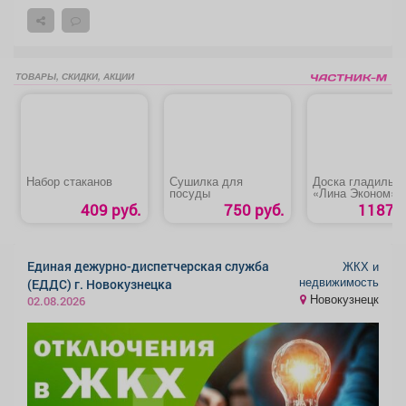
ТОВАРЫ, СКИДКИ, АКЦИИ
Набор стаканов
Сушилка для
Доска гладильн
посуды
«Лина Эконом»
409 руб.
750 руб.
1187 р
Единая дежурно-диспетчерская служба
ЖКХ и
недвижимость
(ЕДДС) г. Новокузнецка
Новокузнецк
02.08.2026