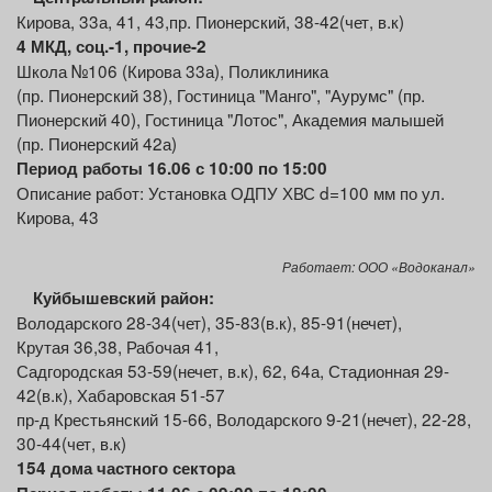
Кирова, 33а, 41, 43,пр. Пионерский, 38-42(чет, в.к)
4 МКД, соц.-1, прочие
-2
Школа №106 (Кирова 33а), Поликлиника
(пр. Пионерский 38), Гостиница "Манго", "Аурумс" (пр.
Пионерский 40), Гостиница "Лотос", Академия малышей
(пр. Пионерский 42а)
Период работы 16.06 с 10:00 по 15:00
Описание работ: Установка ОДПУ ХВС d=100 мм по ул.
Кирова, 43
Работает: ООО «Водоканал»
Куйбышевский район:
Володарского 28-34(чет), 35-83(в.к), 85-91(нечет),
Крутая 36,38, Рабочая 41,
Садгородская 53-59(нечет, в.к), 62, 64а, Стадионная 29-
42(в.к), Хабаровская 51-57
пр-д Крестьянский 15-66, Володарского 9-21(нечет), 22-28,
30-44(чет, в.к)
154 дома частного сектора