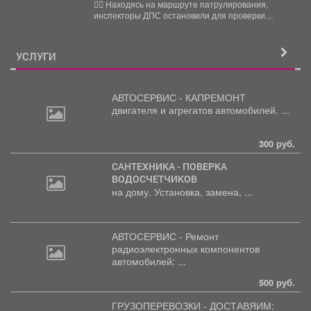
задержали нетрезвого водителя,
👮‍♂ Находясь на маршруте патрулирования,
повторно севшего за руль в состоянии
инспекторы ДПС остановили для проверки
опьянения
документов автомобиль «Рено Логан». За...
УСЛУГИ
АВТОСЕРВИС - КАПРЕМОНТ
двигателя
и агрегатов автомобилей. ...
300 руб.
САНТЕХНИКА - ПОВЕРКА
ВОДОСЧЕТЧИКОВ
на дому. Установка, замена, ...
АВТОСЕРВИС - Ремонт
радиоэлектронных
компонентов
автомобилей: ...
500 руб.
ГРУЗОПЕРЕВОЗКИ - ДОСТАВЯИМ: