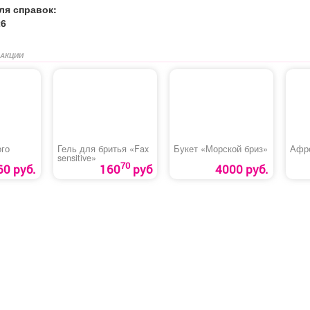
ля справок:
26
 АКЦИИ
ого
Гель для бритья «Fax
Букет «Морской бриз»
Афр
sensitive»
70
60 руб.
160
руб
4000 руб.