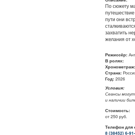
По сюжету ма
путешествие 
пути они вст
сталкиваются
захватить не
желания от х
Режиссёр:
Ант
В ролях:
Хронометраж
Страна:
Росси
Год:
2026
Условия:
Сеансы могут
и наличии би
Стоимость:
от 250 руб.
Телефон для 
8 (38452) 6-91