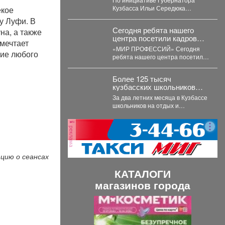
пользоваться предметами
Кузбасса Ильи Середюка
ёкое
первой необходимости для
перечень получателей этой
у Луфи. В
новорождённых.
меры поддержки расширен.
Сегодня ребята нашего
на, а также
Подробности далее.
центра посетили кадровый
мечтает
центр «Работа России»
«МИР ПРОФЕССИЙ» Сегодня
ние любого
ребята нашего центра посетили
кадровый центр «Работа
России» и приняли участие...
Более 125 тысяч
кузбасских школьников
уже отдохнули в лагерях,
За два летних месяца в Кузбассе
походах и санаториях
школьников на отдых и
оздоровление принимали более
800 организаций....
реклама
цию о сеансах
КАТАЛОГИ
магазинов города
П
С
р
л