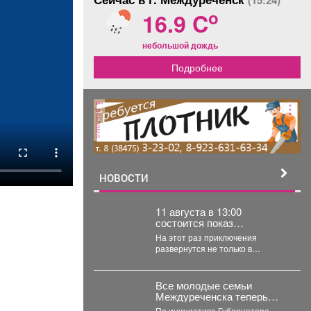
(15:24)
o
16.9 C
небольшой дождь
Подробнее
реклама
НОВОСТИ
11 августа в 13:00
состоится показ
двенадцатого
На этот раз приключения
полнометражного
развернутся не только в
мультфильма из
средневековой Руси, но и в
знаменитой «богатырской»
доисторические времена....
франшизы - «Три богатыря
Все молодые семьи
и Пуп Земли» (2023).
Междуреченска теперь
могут бесплатно
По инициативе Губернатора