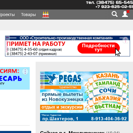
тел. (38475) 65-545
+7 923-625-02-51
Проекты
Товары
реклама
реклама
Сейчас в г. Междуреченск