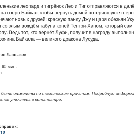
ленькие леопард и тигрёнок Лео и Тиг отправляются в дал
на озеро Байкал, чтобы вернуть домой потерявшуюся нерп
речают новых друзей: красную панду Джу и царя обезьян Уку
 со злым вождём табуна коней Тенгри-Ханом, который сам 
рпу. Ведь тот, кто вернёт Луфи, получит в награду выполне
озяина Байкала — великого дракона Лусуда.
он Ланшаков
:
65 мин.
я
 быть отменены по техническим причинам. Подробную информа
летов уточнять в кинотеатре.
справок:
-10