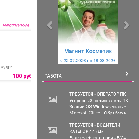
е
е
д
д
ы
у
д
ю
у
щ
щ
и
Магнит Косметик
и
й
c 22.07.2026 по 18.08.2026
й
окудри
Абонемент на занятия
Свадебный букет
в тренажерном зале
для студентов
100 руб.
1500 руб.
РАБОТА
ТРЕБУЕТСЯ - ОПЕРАТОР ПК
Уверенный пользователь ПК
Знание OS Windows знание
Microsoft Office . Обработка
и...
ТРЕБУЕТСЯ - ВОДИТЕЛИ
КАТЕГОРИИ «Д»
Водителей категории «В/С»