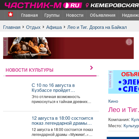
КЕМЕРОВСКАЯ 
Главная
Группы
Новости
Объявления
Недвиж
Главная
Отдых
афиша
Лео и Тиг. Дорога на Байкал
реклама
НОВОСТИ КУЛЬТУРЫ
реклама
С 10 по 16 августа в
Кузбассе пройдет
всекузбасская музейная
Это отличная возможность
неделя археологии и
Кино
прикоснуться к тайнам древних
палеонтологии.
цивилизаций, узнать, какие
Лео и Тиг
удивительные существа населяли
наш край...
12 августа в 18:00 состоится
Компания:
Кул
показ легендарной драмы
Место:
Культу
«Мужики!.
12 августа в 18:00 состоится показ
легендарной драмы «Мужики!..»