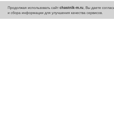
Продолжая использовать сайт
chastnik-m.ru
, Вы даете согла
и сбора информации для улучшения качества сервисов.
Разделы сайта:
Быстрые ссылки:
Объявления
Установить приложени
Новости
Личный кабинет
Компании