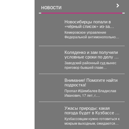
НОВОСТИ
Новосибирцы попали в
«чёрный список» из‑за
срыва ремонта дорог
Кемеровское управление
Прокопьевска
Федеральной антимонопольной
службы внесло новосибирскую
компанию ООО «Сибдорстрой» в
реестр недобросовестных
Коляденко и зам получили
поставщиков. Речь...
условные сроки по делу о
строительных махинациях
Заводский районный суд вынес
приговор бывшей главе
Кемеровского округа Марине
Коляденко и её заместителю
Внимание! Помогите найти
Татьяне...
подростка!
Пропал #Шимбалев Владислав
Иванович, 17 лет, г.
#Новокузнецк. С 3 августа 2026
года его...
Ужасы природы: какая
погода будет в Кузбассе на
выходных
Кузбассовцам нужно готовиться к
мокрым выходным, ожидаются
дожди с грозами и сильный