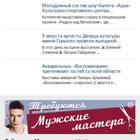
Молодежный состав шоу-балета «Аура»
Культурно-спортивного центра
металлургов победил в международном
Коллектив представлял страну в специальном
конкурсе «Славянский базар» в
проекте «Радуга над Витебском», где
Витебске.
соревновались творческие коллективы из
России,...
5 августа артисты Дворца культуры
имени Горького провели выездной
концерт в реабилитационном центре
В этот день на сцене выступили: 🎤 Евгений
«Топаз».
Семенов 🎤 Оксана Гайдукова ...
Акварельные «Воспоминания»
притягивают гостей со всей области
Выставка акварели Тамары Шлыковой
«Воспоминания» открылась 3 августа в
Центральной библиотеке Мысков и сразу стала...
реклама