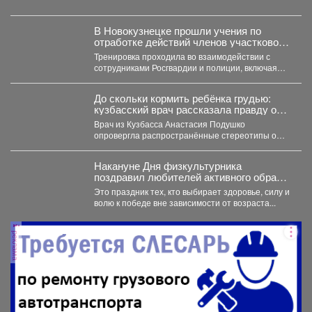
В Новокузнецке прошли учения по
отработке действий членов участковой
избирательной комиссии в нештатных
Тренировка проходила во взаимодействии с
ситуациях на предстоящих выборах.
сотрудниками Росгвардии и полиции, включая
специалистов кинологической службы.
До скольки кормить ребёнка грудью:
кузбасский врач рассказала правду о
лактации
Врач из Кузбасса Анастасия Подушко
опровергла распространённые стереотипы о
грудном вскармливании. По словам
заведующей...
Накануне Дня физкультурника
поздравил любителей активного образа
жизни!
Это праздник тех, кто выбирает здоровье, силу и
волю к победе вне зависимости от возраста...
реклама