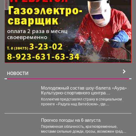
реклама
НОВОСТИ
Молодежный состав шоу-балета «Аура»
Культурно-спортивного центра
металлургов победил в международном
Коллектив представлял страну в специальном
конкурсе «Славянский базар» в
проекте «Радуга над Витебском», где
Витебске.
соревновались творческие коллективы из
России,...
Прогноз погоды на 6 августа
Переменная облачность, кратковременные,
местами сильные дожди, грозы, возможен град.
Утром туманы. Ветер юго-западный 4-9 м/с,...