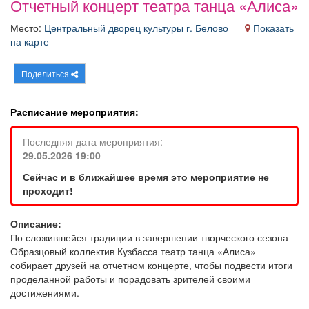
Отчетный концерт театра танца «Алиса»
Афиша
Обучение
Проекты
Место:
Центральный дворец культуры г. Белово
Показать
на карте
Поделиться
Товары
Поздравления
Погода
Расписание мероприятия:
Последняя дата мероприятия:
29.05.2026 19:00
ТВ программа
Я - пенсионер
Сейчас и в ближайшее время это мероприятие не
проходит!
Описание:
По сложившейся традиции в завершении творческого сезона
Образцовый коллектив Кузбасса театр танца «Алиса»
собирает друзей на отчетном концерте, чтобы подвести итоги
проделанной работы и порадовать зрителей своими
достижениями.