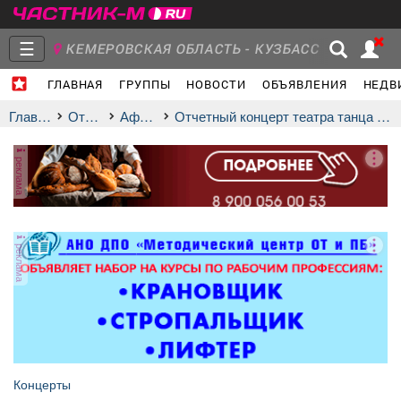
☰
КЕМЕРОВСКАЯ ОБЛАСТЬ - КУЗБАСС
ГЛАВНАЯ
ГРУППЫ
НОВОСТИ
ОБЪЯВЛЕНИЯ
НЕДВ
Главная
Группы
Новости
Главная
Отдых
афиша
Отчетный концерт театра танца «Алиса»
реклама
Объявления
Недвижимость
Услуги
реклама
Работа
Транспорт
Компании
Концерты