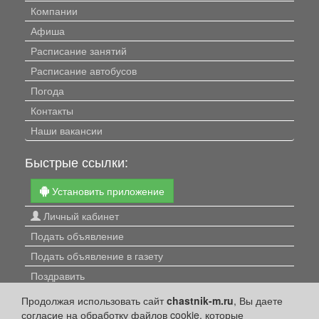
Компании
Афиша
Расписание занятий
Расписание автобусов
Погода
Контакты
Наши вакансии
Быстрые ссылки:
Установить приложение
Личный кабинет
Подать объявление
Подать объявление в газету
Поздравить
Скачать газету "Частник-М"
Продолжая использовать сайт
chastnik-m.ru
, Вы даете
согласие на обработку файлов cookie, которые