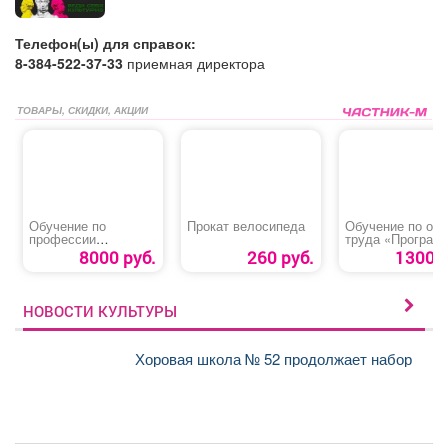
Телефон(ы) для справок:
8-384-522-37-33
приемная директора
ТОВАРЫ, СКИДКИ, АКЦИИ
Обучение по
Прокат велосипеда
Обучение по охр
профессии
труда «Програм
«Слесарь по
В»
8000 руб.
260 руб.
1300 р
обслуживанию и
ремонту
оборудования»
НОВОСТИ КУЛЬТУРЫ
Хоровая школа № 52 продолжает набор