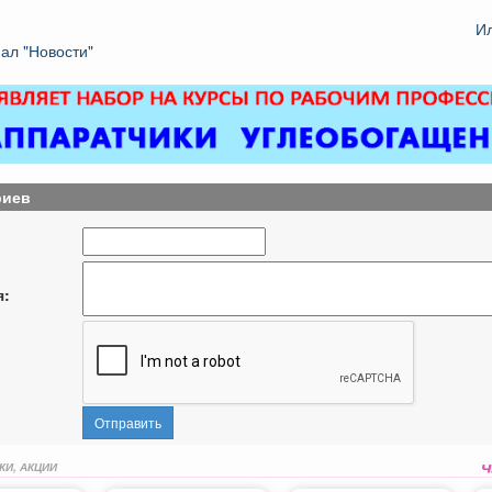
И
ал "Новости"
риев
я:
Отправить
КИ, АКЦИИ