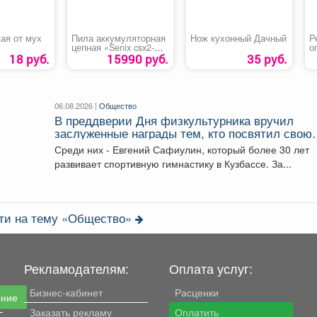
ая от мух
Пила аккумуляторная
Нож кухонный Дачный
Р
цепная «Senix csx2-M3-
о
EU»
«
18 руб.
15990 руб.
35 руб.
06.08.2026 |
Общество
В преддверии Дня физкультурника вручил
заслуженные награды тем, кто посвятил свою
жизнь спорту и воспитанию чемпионов.
Среди них - Евгений Сафиулин, который более 30 лет
развивает спортивную гимнастику в Кузбассе. За...
сти на тему «Общество»
Рекламодателям:
Оплата услуг:
Бизнес-кабинет
Расценки
ение
Заказать рекламу
Оплатить