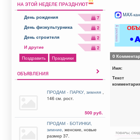
НА ЭТОЙ НЕДЕЛЕ ПРАЗДНУЮТ
MAX-кан
День рождения
7
День физкультурника
2
реклама
День строителя
2
И другие
2
0 Коммента
Поздравить
Праздники
Имя:
ОБЪЯВЛЕНИЯ
Текст
комментари
ПРОДАМ - ПАРКУ, зимняя
,
146 см. рост.
500 руб.
ПРОДАМ - БОТИНКИ,
зимние,
женские, новые
ТОВАРЫ, СКИД
размер 37.