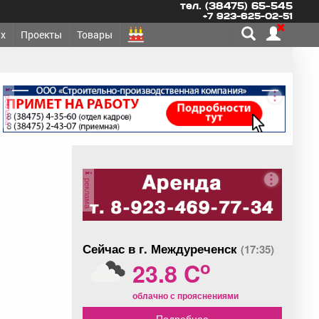
тел. (38475) 65-545
+7 923-625-02-51
х
Проекты
Товары
реклама
реклама
Сейчас в г. Междуреченск
(17:35)
o
23.8 C
облачно с прояснениями
Подробнее