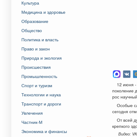
Культура
Медицина и здоровье
Образование
Общество
Политика и власть
Право и закон
Природа и экология
Происшествия
Промышленность
12 июня -
Спорт и туризм
поколение д
Технологии и наука
рос научный
Транспорт и дороги
Особые сл
сегодня отм
Увлечения
От всей д
Частник-М
крепкого зд
Экономика и финансы
Видео: V