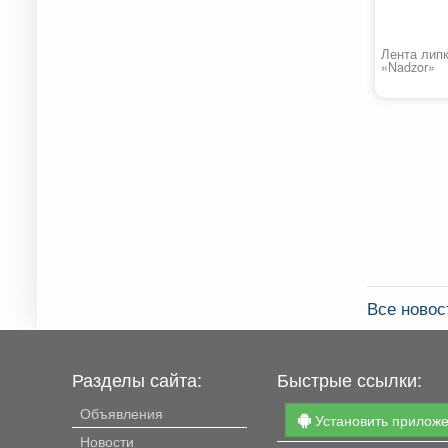
Лента липк
«Nadzor»
Все ново
Разделы сайта:
Быстрые ссылки:
Объявления
Установить прилож
Новости