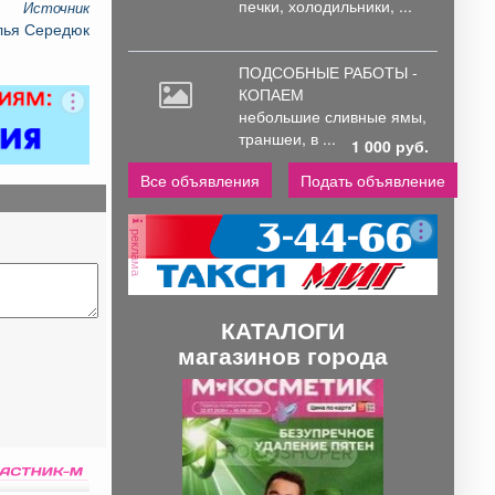
печки, холодильники, ...
Источник
лья Середюк
ПОДСОБНЫЕ РАБОТЫ -
КОПАЕМ
небольшие
сливные ямы,
траншеи, в ...
1 000 руб.
Все объявления
Подать объявление
реклама
КАТАЛОГИ
магазинов города
П
С
р
л
е
е
д
д