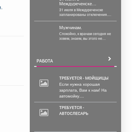
Междуреченске
и.
запланированы
31 июля в Междуреченске
отключения.
запланированы отключения.
Подробности - в карточках. ️ В
случае...
Мужчинам.
Спокойно, к врачам сегодня не
зовем, знаем, вы этого не
любите. Но зовем туда, куда...
РАБОТА
ТРЕБУЕТСЯ - МОЙЩИЦЫ
Если нужна хорошая
зарплата, Вам к нам! На
автомойку....
ТРЕБУЕТСЯ -
АВТОСЛЕСАРЬ