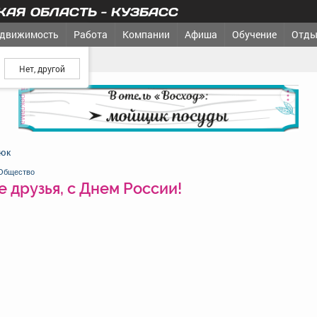
АЯ ОБЛАСТЬ - КУЗБАСС
движимость
Работа
Компании
Афиша
Обучение
Отды
ш город?
м России!
реклама
юк
Общество
 друзья, с Днем России!