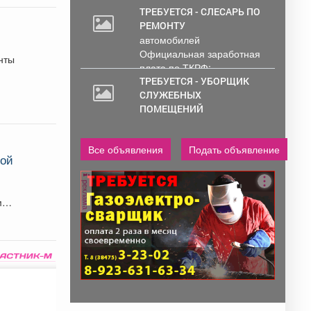
ТРЕБУЕТСЯ - СЛЕСАРЬ ПО
РЕМОНТУ
автомобилей
Официальная заработная
нты
плата по ТКРФ;
социальные гарантии и
ТРЕБУЕТСЯ - УБОРЩИК
уверенность в...
СЛУЖЕБНЫХ
ПОМЕЩЕНИЙ
Все объявления
Подать объявление
ной
реклама
м