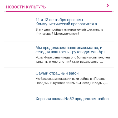
НОВОСТИ КУЛЬТУРЫ
11 и 12 сентября проспект
Коммунистический превратится в
огромную литературную сцену под
В эти дни пройдет литературный фестиваль
открытым небом.
«Читающий Междуреченск»!
Мы продолжаем наше знакомство, и
сегодня наш гость - руководитель Арт-
студии «Просто интересно» - Некрасова
Роза Ильясовна - педагог с большим опытом, чей
Роза Ильясовна.
таланты и многолетний стаж вдохновляют
участников на...
Самый страшный вагон.
Кузбассовцам показали вехи войны в «Поезде
Победы» В Кузбасс прибыл «Поезд Победы»,
12+ -...
Хоровая школа № 52 продолжает набор