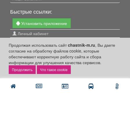
Быстрые ссылки:
Установить приложение
Личный кабинет
Подать объявление
Продолжая использовать сайт
chastnik-m.ru
, Вы даете
Подать объявление в газету
согласие на обработку файлов cookie, которые
обеспечивают корректную работу сайта и сбора
Поздравить
информации для улучшения качества сервисов.
Скачать газету "Частник-М"
Что такое cookie
Рекламодателям:
Бизнес-кабинет
Заказать рекламу
Оплата услуг:
Расценки
Оплатить