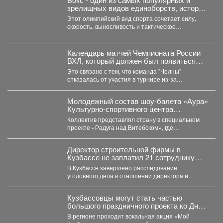
зрелищных видов единоборств, история
которого насчитывает не одно столетие.
Этот олимпийский вид спорта сочетает силу,
скорость, выносливость и тактическое
мастерство, а успех на ринге...
Календарь матчей Чемпионата России
ВХЛ, который должен был появиться
сегодня, опубликуют позднее.
Это связано с тем, что команда "Челны"
отказалась от участия в турнире из-за
финансовых проблем...
Молодежный состав шоу-балета «Аура»
Культурно-спортивного центра
металлургов победил в международном
Коллектив представлял страну в специальном
конкурсе «Славянский базар» в
проекте «Радуга над Витебском», где
Витебске.
соревновались творческие коллективы из
России,...
Директор строительной фирмы в
Кузбассе не заплатил 21 сотруднику
деньги
В Кузбассе завершено расследование
уголовного дела в отношении директора и
учредителя ООО «Альпина42» - компании,...
Кузбассовцы могут стать частью
большого праздничного проекта ко Дню
шахтера.
В регионе проходит вокальная акция «Мой