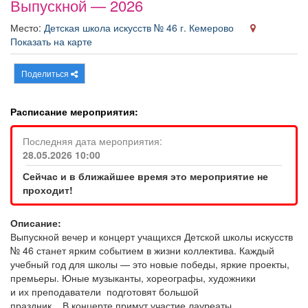
Выпускной — 2026
Афиша
Обучение
Проекты
Место:
Детская школа искусств № 46 г. Кемерово
Показать на карте
Поделиться
Товары
Поздравления
Погода
Расписание мероприятия:
Последняя дата мероприятия:
28.05.2026 10:00
ТВ программа
Я - пенсионер
Сейчас и в ближайшее время это мероприятие не
проходит!
Описание:
Выпускной вечер и концерт учащихся Детской школы искусств
№ 46 станет ярким событием в жизни коллектива. Каждый
учебный год для школы — это новые победы, яркие проекты,
премьеры. Юные музыканты, хореографы, художники
и их преподаватели подготовят большой
праздник. В концерте примут участие лауреаты