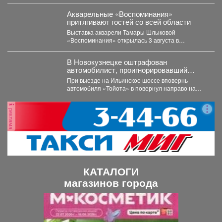
восстановлении...
Акварельные «Воспоминания»
притягивают гостей со всей области
Выставка акварели Тамары Шлыковой
«Воспоминания» открылась 3 августа в
Центральной библиотеке Мысков и сразу стала...
В Новокузнецке оштрафован
автомобилист, проигнорировавший
запрещающий сигнал светофора
При выезде на Ильинское шоссе вповернь
автомобиля «Тойота» в повернул направо на
красный свет. Сотрудники...
реклама
КАТАЛОГИ
магазинов города
П
С
р
л