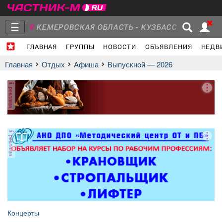
☰
КЕМЕРОВСКАЯ ОБЛАСТЬ - КУЗБАСС
ГЛАВНАЯ
ГРУППЫ
НОВОСТИ
ОБЪЯВЛЕНИЯ
НЕДВ
Главная
Группы
Новости
Главная
Отдых
афиша
Выпускной — 2026
реклама
Объявления
Недвижимость
Услуги
реклама
Работа
Транспорт
Компании
Концерты