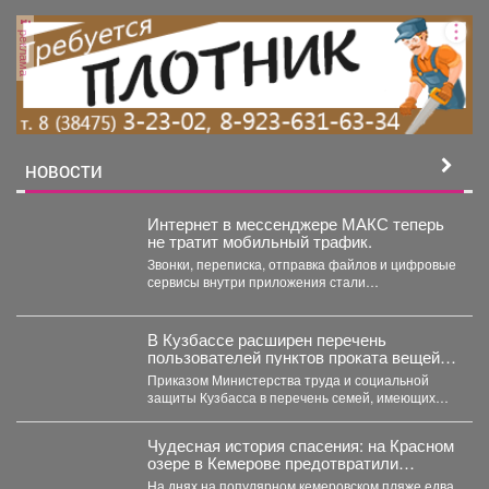
реклама
НОВОСТИ
Интернет в мессенджере МАКС теперь
не тратит мобильный трафик.
Звонки, переписка, отправка файлов и цифровые
сервисы внутри приложения стали
бесплатными. Такое решение закреплено...
В Кузбассе расширен перечень
пользователей пунктов проката вещей
для новорожденных
Приказом Министерства труда и социальной
защиты Кузбасса в перечень семей, имеющих
право воспользоваться услугами пунктов...
Чудесная история спасения: на Красном
озере в Кемерове предотвратили
трагедию
На днях на популярном кемеровском пляже едва