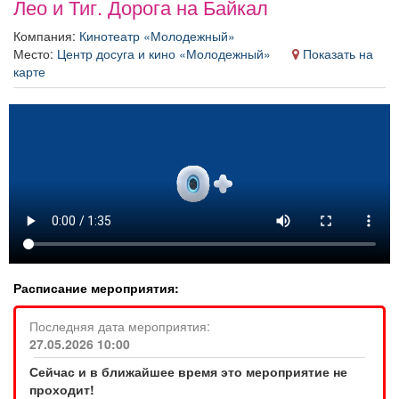
Лео и Тиг. Дорога на Байкал
Афиша
Обучение
Проекты
Компания:
Кинотеатр «Молодежный»
Место:
Центр досуга и кино «Молодежный»
Показать на
карте
Товары
Поздравления
Погода
ТВ программа
Я - пенсионер
Расписание мероприятия:
Последняя дата мероприятия:
27.05.2026 10:00
Сейчас и в ближайшее время это мероприятие не
проходит!