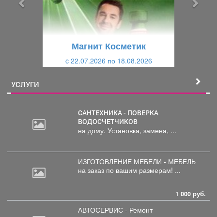
д
ю
у
щ
щ
и
Магнит Косметик
и
й
c 22.07.2026 по 18.08.2026
й
УСЛУГИ
САНТЕХНИКА - ПОВЕРКА
ВОДОСЧЕТЧИКОВ
на дому. Установка, замена, ...
ИЗГОТОВЛЕНИЕ МЕБЕЛИ - МЕБЕЛЬ
на
заказ по вашим размерам! ...
1 000 руб.
АВТОСЕРВИС - Ремонт