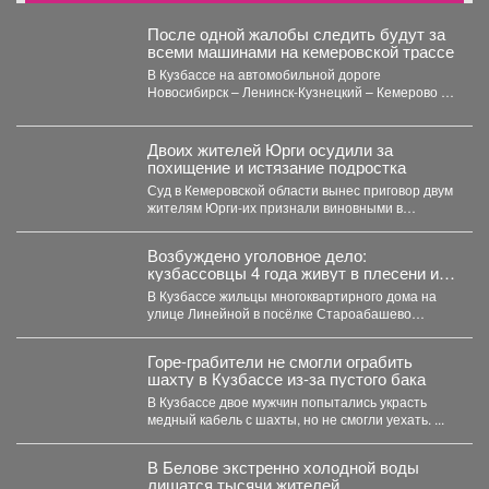
После одной жалобы следить будут за
всеми машинами на кемеровской трассе
В Кузбассе на автомобильной дороге
Новосибирск – Ленинск-Кузнецкий – Кемерово –
Юрга в селе Глубокое...
Двоих жителей Юрги осудили за
похищение и истязание подростка
Суд в Кемеровской области вынес приговор двум
жителям Юрги-их признали виновными в
похищении, истязании и...
Возбуждено уголовное дело:
кузбассовцы 4 года живут в плесени и
ждут помощи
В Кузбассе жильцы многоквартирного дома на
улице Линейной в посёлке Староабашево
Новокузнецкого округа больше года...
Горе-грабители не смогли ограбить
шахту в Кузбассе из-за пустого бака
В Кузбассе двое мужчин попытались украсть
медный кабель с шахты, но не смогли уехать. ...
В Белове экстренно холодной воды
лишатся тысячи жителей