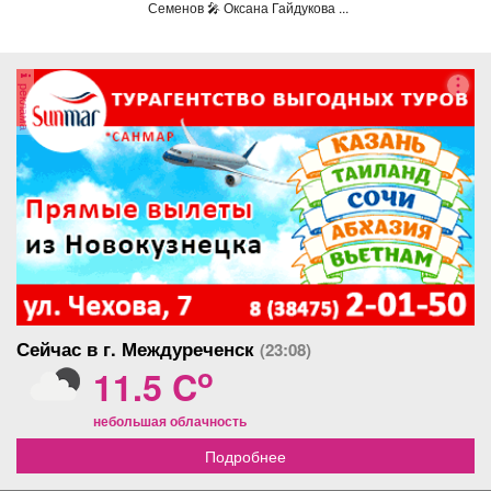
«Топаз».
Семенов 🎤 Оксана Гайдукова ...
реклама
Сейчас в г. Междуреченск
(23:08)
o
11.5 C
небольшая облачность
Подробнее