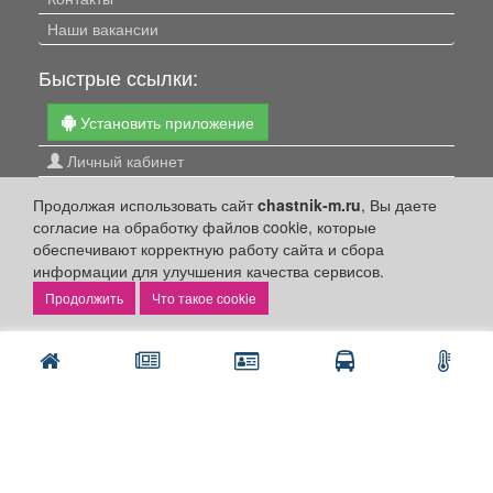
Наши вакансии
Быстрые ссылки:
Установить приложение
Личный кабинет
Подать объявление
Продолжая использовать сайт
chastnik-m.ru
, Вы даете
Подать объявление в газету
согласие на обработку файлов cookie, которые
обеспечивают корректную работу сайта и сбора
Поздравить
информации для улучшения качества сервисов.
Скачать газету "Частник-М"
Что такое cookie
Рекламодателям:
Бизнес-кабинет
Заказать рекламу
Оплата услуг:
Расценки