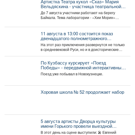
Артистка Театра кукол «Сказ» Мария
Вельдяскина - участница театральной
лаборатории «Хии Морин: поэзия
До 7 августа участники работают на берегу
стихий» на Байкале.
Байкала. Тема лаборатории - «Хии Морин»
(«конь ветра»),...
11 августа в 13:00 состоится показ
двенадцатого полнометражного
мультфильма из знаменитой
На этот раз приключения развернутся не только
«богатырской» франшизы - «Три
в средневековой Руси, но и в доисторические
богатыря и Пуп Земли» (2023).
времена....
По Кузбассу курсирует «Поезд
Победы» - передвижной интерактивный
музей, рассказывающий о событиях
Поезд уже побывал в Новокузнецке.
Великой Отечественной войны.
Хоровая школа № 52 продолжает набор
5 августа артисты Дворца культуры
имени Горького провели выездной
концерт в реабилитационном центре
В этот день на сцене выступили: 🎤 Евгений