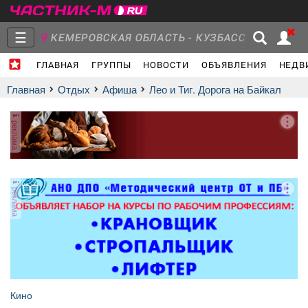
☰
КЕМЕРОВСКАЯ ОБЛАСТЬ - КУЗБАСС
ГЛАВНАЯ
ГРУППЫ
НОВОСТИ
ОБЪЯВЛЕНИЯ
НЕДВ
Главная
Группы
Новости
Главная
Отдых
афиша
Лео и Тиг. Дорога на Байкал
реклама
Объявления
Недвижимость
Услуги
реклама
Работа
Транспорт
Компании
Кино