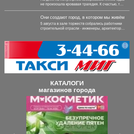
не произошла кровавая трагедия. К счастью, там
отдыхала...
Они создают город, в котором мы живём
5 августа в зале торжеств собрались работники
строительной отрасли - инженеры, архитекторы,
проектировщики, руководители и...
реклама
КАТАЛОГИ
магазинов города
П
С
р
л
е
е
д
д
ы
у