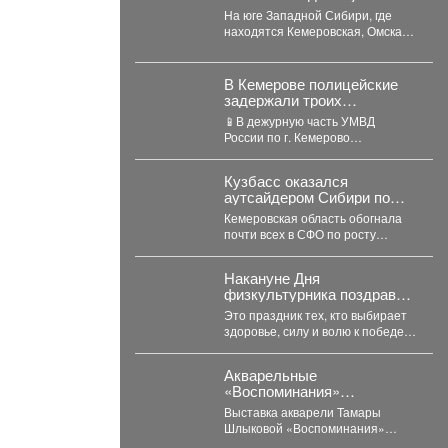
станет хуже и аномальнее
На юге Западной Сибири, где
– причина
находятся Кемеровская, Омская,
Томская, Новосибирская области
Алтайский край и Республика...
В Кемерове полицейские
задержали троих
рецидивистов,
📱В дежурную часть УМВД
подозреваемых в
России по г. Кемерово
совершении серии краж
обратились пятеро местных
жителей с заявлениями о...
Кузбасс оказался
аутсайдером Сибири по
ипотечным долгам
Кемеровская область обогнала
почти всех в СФО по росту
просрочки по ипотеке на
строящееся жильё....
Накануне Дня
физкультурника поздравил
любителей активного
Это праздник тех, кто выбирает
образа жизни!
здоровье, силу и волю к победе
вне зависимости от возраста...
Акварельные
«Воспоминания»
притягивают гостей со всей
Выставка акварели Тамары
области
Шлыковой «Воспоминания»
открылась 3 августа в