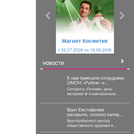
д
д
ы
у
д
ю
у
щ
щ
и
Магнит Косметик
и
й
c 22.07.2026 по 18.08.2026
й
НОВОСТИ
К нам приехали сотрудники
ОМОН «Рубеж» и
Росгвардии.
Сегодня в «Ратнике» день
экстрима! 🚨 К нам приехали
сотрудники ОМОН «Рубеж» и
Росгвардии....
Врач Евстафьева
раскрыла, сколько калорий
нужно потреблять
Врач Кузбасского центра
кормящей маме
общественного здоровья и
медицинской профилактики Вера