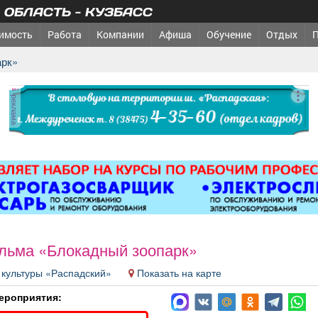
ОБЛАСТЬ - КУЗБАСС
имость
Работа
Компании
Афиша
Обучение
Отдых
арк»
реклама
льма «Блокадный зоопарк»
 культуры «Распадский»
Показать на карте
ероприятия: