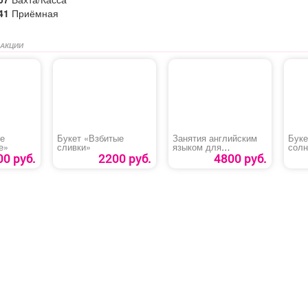
41
Приёмная
 АКЦИИ
е
Букет «Взбитые
Занятия английским
Буке
е»
сливки»
языком для
солн
обучающихся 2-11
00 руб.
2200 руб.
4800 руб.
классов