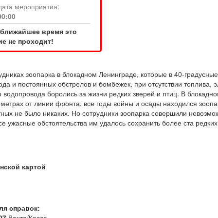
дата мероприятия:
00:00
 ближайшее время это
е не проходит!
рудниках зоопарка в блокадном Ленинграде, которые в 40-градусны
ода и постоянных обстрелов и бомбежек, при отсутствии топлива, 
 водопровода боролись за жизни редких зверей и птиц. В блокадно
лометрах от линии фронта, все годы войны и осады находился зооп
тных не было никаких. Но сотрудники зоопарка совершили невозмо
е ужасные обстоятельства им удалось сохранить более ста редких 
нской картой
ля справок:
07
Вахта/Касса