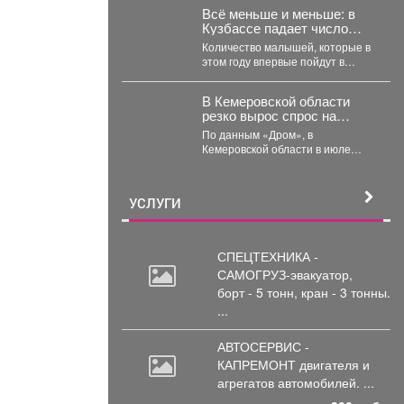
Евстафьева поясняет, что
Всё меньше и меньше: в
количество калорий зависит...
Кузбассе падает число
первоклассников
Количество малышей, которые в
этом году впервые пойдут в
школу, стремительно падает в
Кемеровской области....
В Кемеровской области
резко вырос спрос на
подержанные
По данным «Дром», в
электромобили
Кемеровской области в июле
объём продаж подержанных
электромобилей увеличился на
233...
УСЛУГИ
СПЕЦТЕХНИКА -
САМОГРУЗ-эвакуатор,
борт
- 5 тонн, кран - 3 тонны.
...
АВТОСЕРВИС -
КАПРЕМОНТ двигателя
и
агрегатов автомобилей. ...