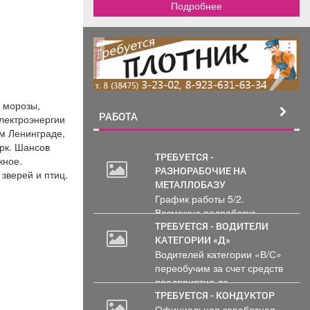
Подробнее
реклама
е морозы,
РАБОТА
электроэнергии
м Ленинграде,
арк. Шансов
ТРЕБУЕТСЯ -
жное.
РАЗНОРАБОЧИЕ НА
зверей и птиц.
МЕТАЛЛОБАЗУ
График работы 5/2.
Возможна подработка..
ТРЕБУЕТСЯ - ВОДИТЕЛИ
КАТЕГОРИИ «Д»
Водителей категории «В/С»
переобучим за счет средств
предприятия до...
ТРЕБУЕТСЯ - КОНДУКТОР
Официальная заработная