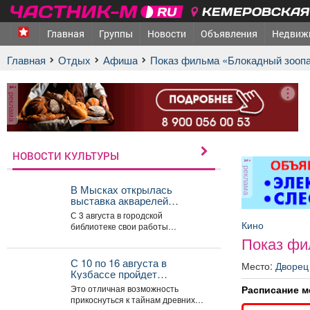
КЕМЕРОВСКАЯ 
Главная
Группы
Новости
Объявления
Недвиж
Главная
Отдых
афиша
Показ фильма «Блокадный зооп
реклама
НОВОСТИ КУЛЬТУРЫ
реклама
В Мысках открылась
выставка акварелей
«Воспоминания».
С 3 августа в городской
Кино
библиотеке свои работы
представляет архитектор Тамара
Показ фи
Шлыкова. В экспозиции...
С 10 по 16 августа в
Место:
Дворец
Кузбассе пройдет
всекузбасская музейная
Расписание м
Это отличная возможность
неделя археологии и
прикоснуться к тайнам древних
палеонтологии.