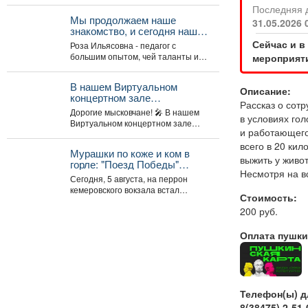
цивилизаций, узнать, какие
Последняя 
удивительные существа населяли
Мы продолжаем наше
31.05.2026 
наш край...
знакомство, и сегодня наш
гость - руководитель Арт-
Сейчас и в
Роза Ильясовна - педагог с
студии «Просто интересно»
большим опытом, чей таланты и
мероприяти
- Некрасова Роза
многолетний стаж вдохновляют
Ильясовна.
участников на...
В нашем Виртуальном
Описание:
концертном зале
Рассказ о сот
открывается программа
Дорогие мысковчане! 🎤 В нашем
в условиях гол
трансляция концерта-
Виртуальном концертном зале
караоке «Споём любимое и
и работающего
открывается программа
родное»!
всего в 20 ки
трансляция концерта-караоке
Мурашки по коже и ком в
«Споём любимое...
выжить у живо
горле: "Поезд Победы"
Несмотря на вс
приехал в Кемерово
Сегодня, 5 августа, на перрон
кемеровского вокзала встал
Стоимость:
уникальный музей на колесах –
200 руб.
"Поезд Победы"....
Оплата пушки
Телефон(ы) д
8(38475) 2-51-