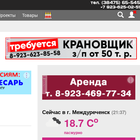
тел. (38475) 65-545
+7 923-625-02-51
Проекты
Товары
реклама
реклама
Сейчас в г. Междуреченск
(21:37)
o
18.7 C
пасмурно