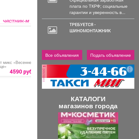
плата по ТКРФ; социальные
гарантии и уверенность в...
ТРЕБУЕТСЯ -
ШИНОМОНТАЖНИК
Все объявления
Подать объявление
т микс «Весеннее
Ваза «Трубка»
Обучение по
це»
профессии
реклама
«Машинист насосных
4590 руб.
900 руб.
8000 руб.
установок»
КАТАЛОГИ
магазинов города
П
С
р
л
е
е