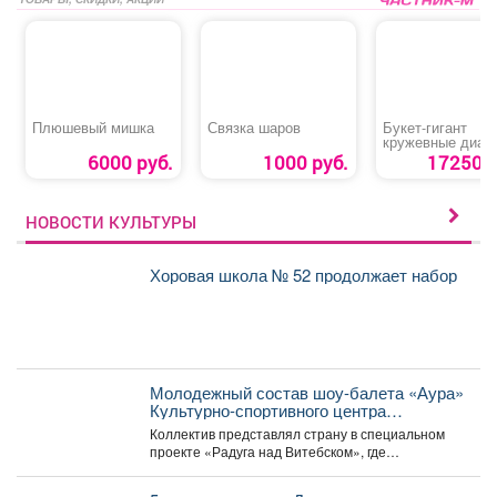
Плюшевый мишка
Связка шаров
Букет-гигант
кружевные диан
6000 руб.
1000 руб.
17250 р
НОВОСТИ КУЛЬТУРЫ
Хоровая школа № 52 продолжает набор
Молодежный состав шоу-балета «Аура»
Культурно-спортивного центра
металлургов победил в международном
Коллектив представлял страну в специальном
конкурсе «Славянский базар» в
проекте «Радуга над Витебском», где
Витебске.
соревновались творческие коллективы из
России,...