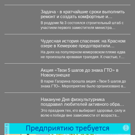
Новокузнецка Евгения Бедарева. В настоящее...
Задача - в кратчайшие сроки выполнить
ремонт и создать комфортные и
безопасные условия для будущих мам
В роддоме № 3 состоялся строительный штаб с
и новорождённых.
участием первого заместителя министра
здравоохранения Кузбасса, руководства...
Чудесная история спасения: на Красном
озере в Кемерове предотвратили
трагедию
На днях на популярном кемеровском пляже едва
не произошла кровавая трагедия. К счастью, там
отдыхала...
Акция «Твои 5 шагов до знака ГТО» в
Новокузнецке
В парке Гагарина прошла акция «Твои 5 шагов до
знака ГТО». Мероприятие было организовано в...
Накануне Дня физкультурника
поздравил любителей активного образа
жизни!
Это праздник тех, кто выбирает здоровье, силу и
волю к победе вне зависимости от возраста...
реклама