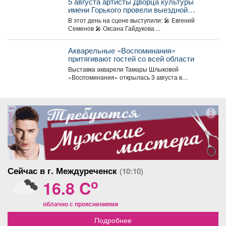
5 августа артисты Дворца культуры
имени Горького провели выездной
концерт в реабилитационном центре
В этот день на сцене выступили: 🎤 Евгений
«Топаз».
Семенов 🎤 Оксана Гайдукова ...
Акварельные «Воспоминания»
притягивают гостей со всей области
Выставка акварели Тамары Шлыковой
«Воспоминания» открылась 3 августа в
Центральной библиотеке Мысков и сразу стала...
реклама
Сейчас в г. Междуреченск
(10:10)
o
16.8 C
облачно с прояснениями
Подробнее