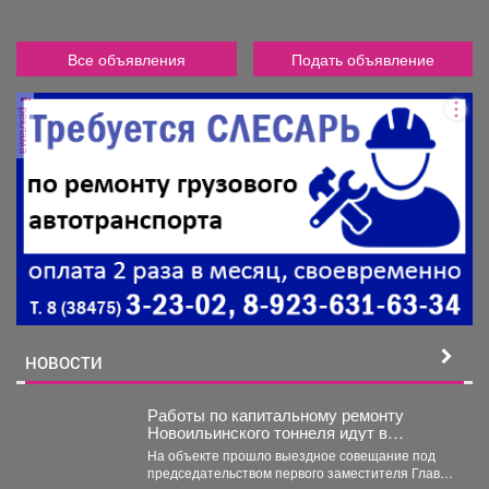
Все объявления
Подать объявление
реклама
НОВОСТИ
Работы по капитальному ремонту
Новоильинского тоннеля идут в
соответствии с графиком
На объекте прошло выездное совещание под
председательством первого заместителя Главы