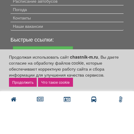
Расписание автобусов
Погода
Контакты
Наши вакансии
Быстрые ссылки:
Установить приложение
Продолжая использовать сайт
chastnik-m.ru
, Вы даете
Личный кабинет
согласие на обработку файлов cookie, которые
обеспечивают корректную работу сайта и сбора
Подать объявление
информации для улучшения качества сервисов.
Подать объявление в газету
Что такое cookie
Поздравить
Скачать газету "Частник-М"
Рекламодателям:
Бизнес-кабинет
Заказать рекламу