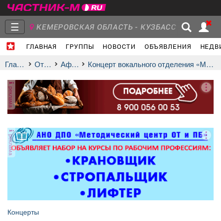
☰
КЕМЕРОВСКАЯ ОБЛАСТЬ - КУЗБАСС
ГЛАВНАЯ
ГРУППЫ
НОВОСТИ
ОБЪЯВЛЕНИЯ
НЕДВ
Главная
Группы
Новости
Главная
Отдых
афиша
Концерт вокального отделения «Мелодии любви»
реклама
Объявления
Недвижимость
Услуги
реклама
Работа
Транспорт
Компании
Концерты