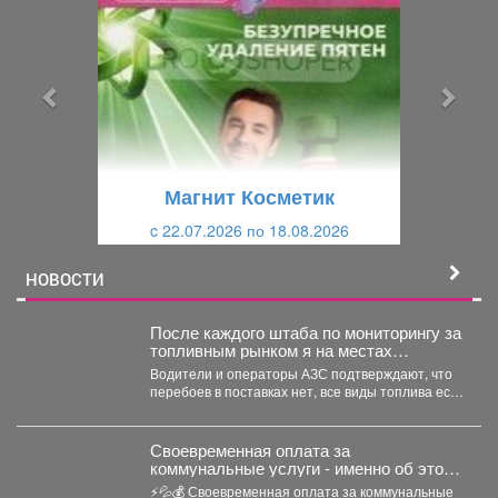
е
е
д
д
ы
у
д
ю
у
щ
щ
и
Магнит Косметик
и
й
c 22.07.2026 по 18.08.2026
й
НОВОСТИ
После каждого штаба по мониторингу за
топливным рынком я на местах
проверяю, соответствует ли озвученная
Водители и операторы АЗС подтверждают, что
информация действительности.
перебоев в поставках нет, все виды топлива есть
в...
Своевременная оплата за
коммунальные услуги - именно об этом
твердят энергетические компании.
⚡💦💰 Своевременная оплата за коммунальные