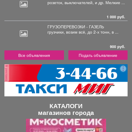
розеток,
выключателей, и др. Мелкие ...
1 000 руб.
ГРУЗОПЕРЕВОЗКИ - ГАЗЕЛЬ
грузчики,
возим всё, до 2-х тонн, в ...
900 руб.
Все объявления
Подать объявление
реклама
КАТАЛОГИ
магазинов города
П
С
р
л