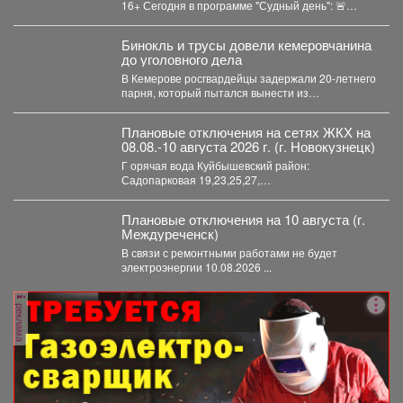
16+ Сегодня в программе "Судный день": 🚨
Профилактическое...
Бинокль и трусы довели кемеровчанина
до уголовного дела
В Кемерове росгвардейцы задержали 20-летнего
парня, который пытался вынести из
гипермаркета необычный комплектвещей. В...
Плановые отключения на сетях ЖКХ на
08.08.-10 августа 2026 г. (г. Новокузнецк)
Г орячая вода Куйбышевский район:
Садопарковая 19,23,25,27,
29,31,33,35,28/1,28/2,28,30,...
Плановые отключения на 10 августа (г.
Междуреченск)
В связи с ремонтными работами не будет
электроэнергии 10.08.2026 ...
реклама