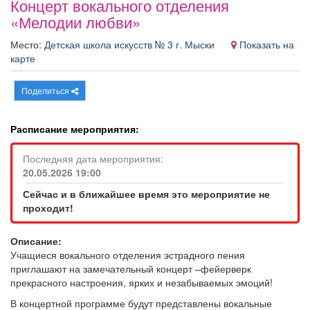
Концерт вокального отделения
Афиша
Обучение
Проекты
«Мелодии любви»
Место:
Детская школа искусств № 3 г. Мыски
Показать на
карте
Товары
Поздравления
Погода
Поделиться
Расписание мероприятия:
Последняя дата мероприятия:
ТВ программа
Я - пенсионер
20.05.2026 19:00
Сейчас и в ближайшее время это мероприятие не
проходит!
Описание:
Учащиеся вокального отделения эстрадного пения
приглашают на замечательный концерт –фейерверк
прекрасного настроения, ярких и незабываемых эмоций!
В концертной программе будут представлены вокальные