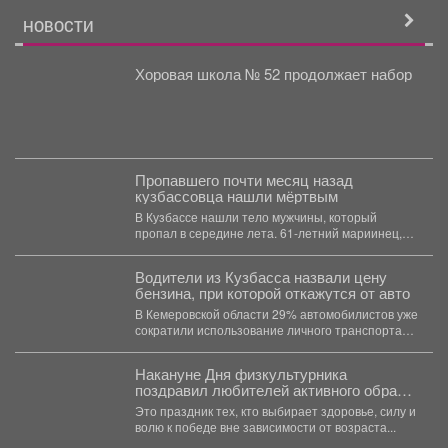
НОВОСТИ
Хоровая школа № 52 продолжает набор
Пропавшего почти месяц назад
кузбассовца нашли мёртвым
В Кузбассе нашли тело мужчины, который
пропал в середине лета. 61-летний мариинец,
ориентировку на...
Водители из Кузбасса назвали цену
бензина, при которой откажутся от авто
В Кемеровской области 29% автомобилистов уже
сократили использование личного транспорта
из‑за стоимости топлива. При этом...
Накануне Дня физкультурника
поздравил любителей активного образа
жизни!
Это праздник тех, кто выбирает здоровье, силу и
волю к победе вне зависимости от возраста...