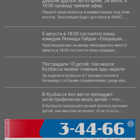
Дорогие друзья! Во вторник, 28 июля, в
16:00 проведу прямой эфир.
Пишите ваши вопросы в комментариях под этим
постом. Трансляция будет доступна в: МАКС,
ВКонтакте,...
5 августа в 18:00 состоится показ
комедии Леонида Гайдая «Операция
„Ы“, и другие приключения Шурика»
Приглашаем вас на вечер легендарного кино! 5
(1965).
августа в 18:00 состоится показ комедии
Леонида Гайдая...
Пострадали 10 детей: токсиколог
Кузбасса назвал главные яды недели
За неделю в Кузбассе 27 человек попали в
больницу с острыми отравлениями, среди них
10...
В Кузбассе без вести пропадает
катастрофически много детей – что
происходит
В Кузбассе произошёл резкий всплеск пропажи
детей, они массово исчезают. И на то есть
причина....
реклама