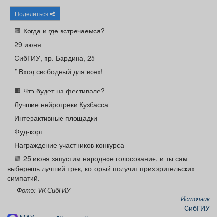
Афиша
Обучение
Проекты
Поделиться
🟪 Когда и где встречаемся?
29 июня
СибГИУ, пр. Бардина, 25
Товары
Поздравления
Погода
* Вход свободный для всех!
🟧 Что будет на фестивале?
Лучшие нейротреки Кузбасса
ТВ программа
Я - пенсионер
Интерактивные площадки
Фуд-корт
Награждение участников конкурса
🟩 25 июня запустим народное голосование, и ты сам
выберешь лучший трек, который получит приз зрительских
симпатий.
Фото: VK СибГИУ
Источник
СибГИУ