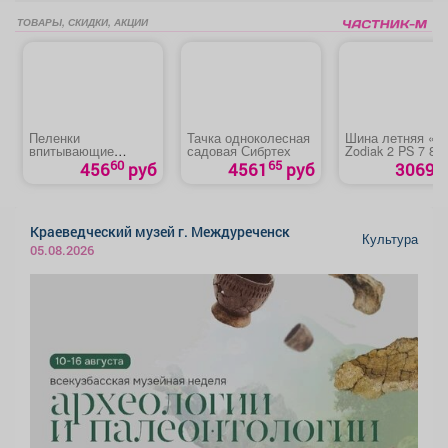
ТОВАРЫ, СКИДКИ, АКЦИИ
Пеленки
Тачка одноколесная
Шина летняя «T
впитывающие
садовая Сибртех
Zodiak 2 PS 7 86
«Медлил» эконом
60
65
456
руб
4561
руб
3069 р
Краеведческий музей г. Междуреченск
Культура
05.08.2026