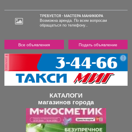
ТРЕБУЕТСЯ - МАСТЕРА МАНИКЮРА
Возможна аренда. По всем вопросам
обращаться по телефону..
Все объявления
Подать объявление
реклама
КАТАЛОГИ
магазинов города
П
С
р
л
е
е