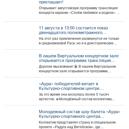
приглашает!
Открывает августовскую программу трансляция
концерта-караоке «Споём любимое и родное» -
знаковые хиты отечественной киномузыки и...
11 августа в 13:00 состоится показ
двенадцатого полнометражного
мультфильма из знаменитой
На этот раз приключения развернутся не только
«богатырской» франшизы - «Три
в средневековой Руси, но и в доисторические
богатыря и Пуп Земли» (2023).
времена....
В нашем Виртуальном концертном зале
открывается программа трансляция
концерта-караоке «Споём любимое и
Дорогие мысковчане! 🎤 В нашем Виртуальном
родное»!
концертном зале открывается программа
трансляция концерта-караоке «Споём
любимое...
«Аура» победителей витает в
Культурно-спортивном центре
металлургов ЕВРАЗа уже больше 30
За это время она коснулась более 5 тысяч
лет.
артистов. ☀️Молодёжный состав коллектива
«Аура» получил...
Молодежный состав шоу-балета «Аура»
Культурно-спортивного центра
металлургов победил в международном
Коллектив представлял страну в специальном
конкурсе «Славянский базар» в
проекте «Радуга над Витебском», где