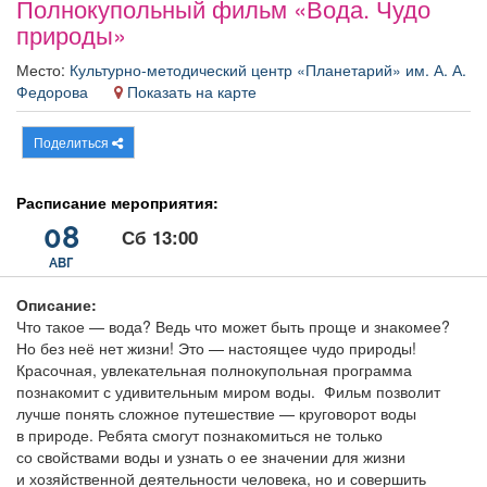
Полнокупольный фильм «Вода. Чудо
Афиша
Обучение
Проекты
природы»
Место:
Культурно-методический центр «Планетарий» им. А. А.
Федорова
Показать на карте
Товары
Поздравления
Погода
Поделиться
Расписание мероприятия:
08
Сб 13:00
ТВ программа
Я - пенсионер
АВГ
Описание:
Что такое — вода? Ведь что может быть проще и знакомее?
Но без неё нет жизни! Это — настоящее чудо природы!
Красочная, увлекательная полнокупольная программа
познакомит с удивительным миром воды. Фильм позволит
лучше понять сложное путешествие — круговорот воды
в природе. Ребята смогут познакомиться не только
со свойствами воды и узнать о ее значении для жизни
и хозяйственной деятельности человека, но и совершить