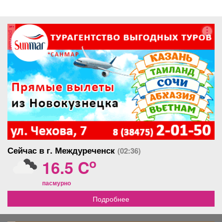
Витебске.
соревновались творческие коллективы из
России,...
реклама
Сейчас в г. Междуреченск
(02:36)
o
16.5 C
пасмурно
Подробнее