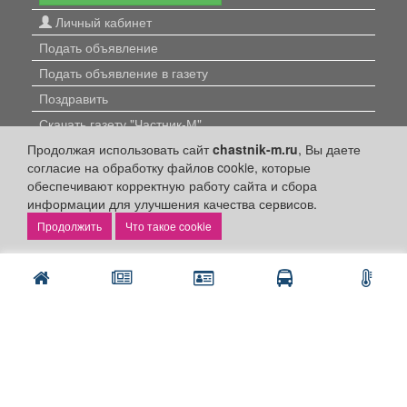
Личный кабинет
Подать объявление
Подать объявление в газету
Поздравить
Скачать газету "Частник-М"
Продолжая использовать сайт
chastnik-m.ru
, Вы даете
Рекламодателям:
согласие на обработку файлов cookie, которые
обеспечивают корректную работу сайта и сбора
Бизнес-кабинет
информации для улучшения качества сервисов.
Заказать рекламу
Что такое cookie
Оплата услуг:
Расценки
Оплатить
Наши ресурсы:
Газета "Частник-М"