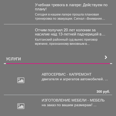
закуплены 2072 единицы медицинского...
Учебная тревога в лагере: Действуем по
плану!
Сегодня в нашем лагере прошла плановая
тренировка по эвакуации. Сигнал «Внимание
всем!» прозвучал неожиданно, но,...
Отчим получил 20 лет колонии за
насилие над 13‑летней падчерицей в
Кузбассе
Калтанский районный суд вынес приговор
мужчине, признанному виновным в
преступлениях против половой
неприкосновенности малолетней девочки....
УСЛУГИ
АВТОСЕРВИС - КАПРЕМОНТ
двигателя
и агрегатов автомобилей. ...
300 руб.
ИЗГОТОВЛЕНИЕ МЕБЕЛИ - МЕБЕЛЬ
на
заказ по вашим размерам! ...