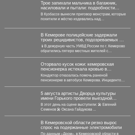
Трое запихали мальчика в багажник,
насиловали и пытали: подробности
жуткой истории из Кузбасса
В Кузбассе вынесли приговор монстрам, которые
похитили и жёстко издевались над
малолетниммальчиком. В Юрге...
В Кемерове полицейские задержали
троих рецидивистов, подозреваемых в
совершении серии краж
📱В дежурную часть УМВД России по г. Кемерово
обратились пятеро местных жителей с
заявлениями о...
Оторвало кусок кожи: кемеровская
пенсионерка истекала кровью в
автобусе
Кондуктор отказалась помочь раненой
пенсионерке в автобусе Кемерова. Инцидентом
заинтересовались СК РФ. Следственный
комитет...
5 августа артисты Дворца культуры
имени Горького провели выездной
концерт в реабилитационном центре
В этот день на сцене выступили: 🎤 Евгений
«Топаз».
Семенов 🎤 Оксана Гайдукова ...
В Кемеровской области резко вырос
спрос на подержанные электромобили
По данным «Дром», в Кемеровской области в