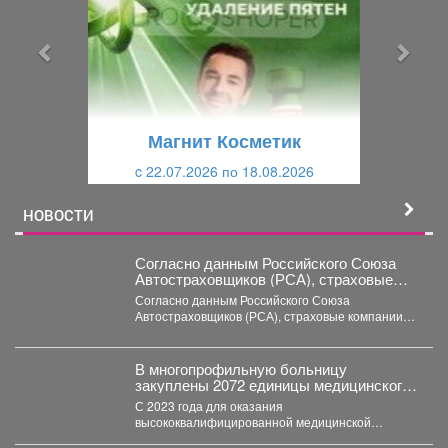
д
д
ы
у
д
ю
у
щ
щ
и
Магнит Косметик
и
й
c 22.07.2026 по 18.08.2026
й
НОВОСТИ
Согласно данным Российского Союза
Автостраховщиков (РСА), страховые
компании за первое полугодие 2026 года
Согласно данным Российского Союза
выплатили более 35,3 млрд руб.
Автостраховщиков (РСА), страховые компании
за первое полугодие 2026 года выплатили
более...
В многопрофильную больницу
закуплены 2072 единицы медицинского
оборудования на общую сумму 490,6
С 2023 года для оказания
млн рублей.
высококвалифицированной медицинской
помощи в многопрофильную больницу