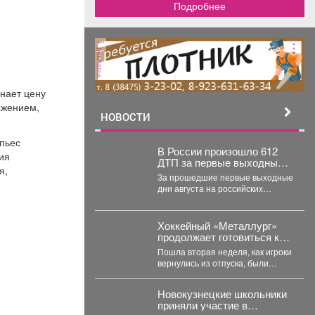
Подробнее
реклама
нает цену
ажением,
НОВОСТИ
пьес
В России произошло 612
ия
ДТП за первые выходные
я,
августа
За прошедшие первые выходные
дни августа на российских
дорогах зафиксировано 612 ДТП,
в которых погибли...
Хоккейный «Металлург»
продолжает готовиться к
предстоящему сезону.
Пошла вторая неделя, как игроки
вернулись из отпуска, были
осмотрены врачами, сдали
тесты, приступили к...
Новокузнецкие школьники
приняли участие в