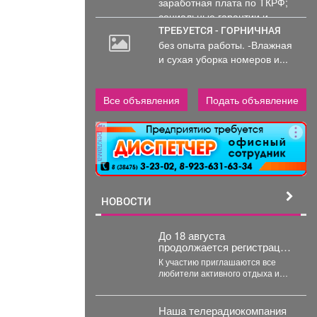
заработная плата по ТКРФ;
социальные гарантии и
уверенность в...
ТРЕБУЕТСЯ - ГОРНИЧНАЯ
без опыта работы. -Влажная
и сухая уборка номеров и...
Все объявления
Подать объявление
реклама
НОВОСТИ
До 18 августа
продолжается регистрация
на «Югус-таг».
К участию приглашаются все
любители активного отдыха и
приключений. Для иногородних
участников доступно
размещение в...
Наша телерадиокомпания