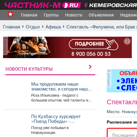
КЕМЕРОВСКАЯ 
Главная
Группы
Новости
Объявления
Недвиж
Главная
Отдых
афиша
Спектакль «Филумена, или Брак
реклама
НОВОСТИ КУЛЬТУРЫ
реклама
Мы продолжаем наше
знакомство, и сегодня наш
гость - руководитель Арт-
Роза Ильясовна - педагог с
студии «Просто интересно»
Спектакл
большим опытом, чей таланты и
- Некрасова Роза
многолетний стаж вдохновляют
Ильясовна.
участников на...
Место:
Новоку
По Кузбассу курсирует
«Поезд Победы» -
Расписание м
передвижной интерактивный
Поезд уже побывал в
музей, рассказывающий о
Новокузнецке.
Последняя 
событиях Великой