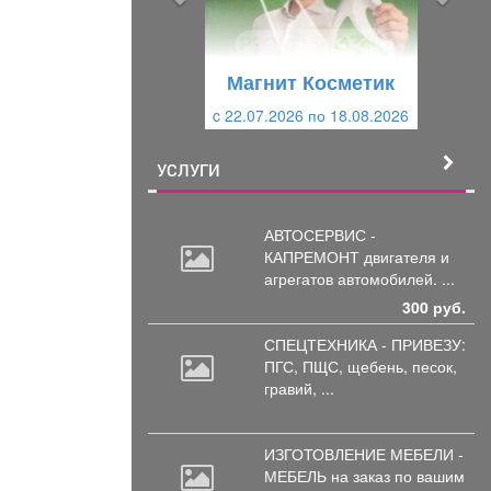
д
ю
у
щ
щ
и
Магнит Косметик
и
й
c 22.07.2026 по 18.08.2026
й
УСЛУГИ
АВТОСЕРВИС -
КАПРЕМОНТ двигателя
и
агрегатов автомобилей. ...
300 руб.
СПЕЦТЕХНИКА - ПРИВЕЗУ:
ПГС,
ПЩС, щебень, песок,
гравий, ...
ИЗГОТОВЛЕНИЕ МЕБЕЛИ -
МЕБЕЛЬ на
заказ по вашим