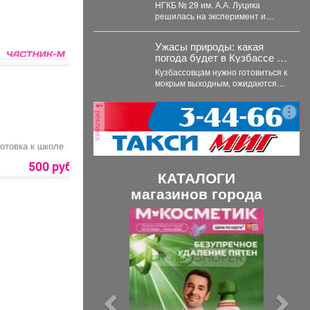
эксперименте
НГКБ № 29 им. А.А. Луцика
решилась на эксперимент и
пригласила старшеклассников,
которые мечтают стать...
Ужасы природы: какая
погода будет в Кузбассе на
выходных
Кузбассовцам нужно готовиться к
мокрым выходным, ожидаются
дожди с грозами и сильный
ветер. По...
реклама
отовка к школе
Абонемент на занятия
Аудит по охране
в тренажерном зале
труда
для детей до 18 лет
500 руб.
1500 руб.
10000 руб.
КАТАЛОГИ
магазинов города
П
С
р
л
е
е
д
д
ы
у