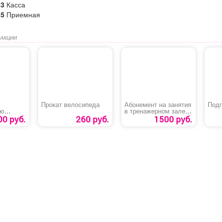
43
Касса
35
Приемная
 АКЦИИ
Прокат велосипеда
Абонемент на занятия
Подг
ию
в тренажерном зале
 средств
для студентов
00 руб.
260 руб.
1500 руб.
ной