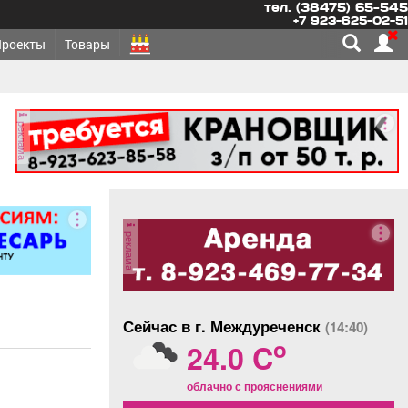
тел. (38475) 65-545
+7 923-625-02-51
Проекты
Товары
реклама
реклама
Сейчас в г. Междуреченск
(14:40)
o
24.0 C
облачно с прояснениями