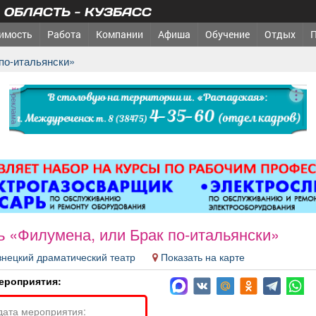
ОБЛАСТЬ - КУЗБАСС
имость
Работа
Компании
Афиша
Обучение
Отдых
 по-итальянски»
реклама
ь «Филумена, или Брак по-итальянски»
знецкий драматический театр
Показать на карте
ероприятия:
дата мероприятия: