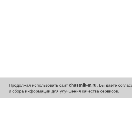
Продолжая использовать сайт
chastnik-m.ru
, Вы даете согла
и сбора информации для улучшения качества сервисов.