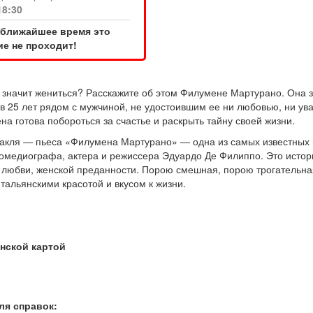
18:30
 ближайшее время это
е не проходит!
значит жениться? Расскажите об этом Филумене Мартурано. Она з
в 25 лет рядом с мужчиной, не удостоившим ее ни любовью, ни ув
а готова побороться за счастье и раскрыть тайну своей жизни.
такля — пьеса «Филумена Мартурано» — одна из самых известных 
комедиографа, актера и режиссера Эдуардо Де Филиппо. Это
истор
 любви, женской преданности. Порою смешная, порою трогательна
тальянскими красотой и вкусом к жизни.
нской картой
ля справок: