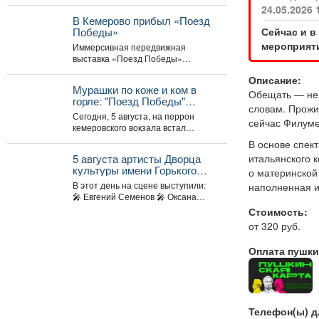
Отечественной войны.
24.05.2026 
В Кемерово прибыл «Поезд
Сейчас и в
Победы»
мероприяти
Иммерсивная передвижная
выставка «Поезд Победы»
прибыла в Кемерово после двух
Описание:
дней работы в Новокузнецке.
Мурашки по коже и ком в
Торжественное...
Обещать — не 
горле: "Поезд Победы"
словам. Прожи
приехал в Кемерово
Сегодня, 5 августа, на перрон
сейчас Филумен
кемеровского вокзала встал
уникальный музей на колесах –
В основе спек
"Поезд Победы"....
итальянского 
5 августа артисты Дворца
культуры имени Горького
о материнской
провели выездной концерт в
В этот день на сцене выступили:
наполненная и
реабилитационном центре
🎤 Евгений Семенов 🎤 Оксана
«Топаз».
Гайдукова ...
Стоимость:
от 320 руб.
Оплата пушки
Телефон(ы) д