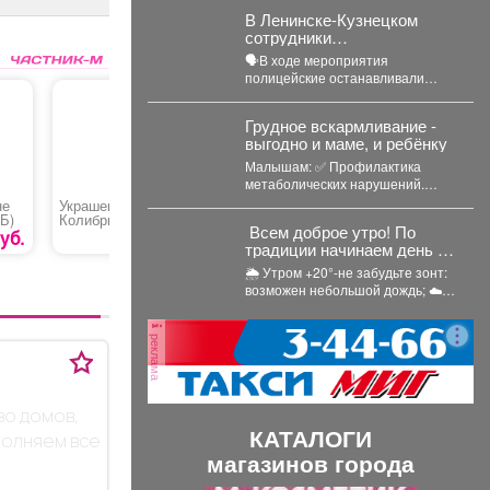
В Ленинске-Кузнецком
сотрудники
Госавтоинспекции провели
🗣В ходе мероприятия
акцию «Будь трезвым в
полицейские останавливали
пути»
водителей, проводили с ними
беседы и напоминали, что
Грудное вскармливание -
правила дорожного...
выгодно и маме, и ребёнку
Малышам: ✅ Профилактика
метаболических нарушений.
Длительное ГВ снижает риск
не
Украшение для цветов
Украшение для цветов
Лопата-с
ожирения в детском...
Б)
Колибри
«Цветок»
«Ратник»
Всем доброе утро! По
уб.
89 руб.
89 руб.
традиции начинаем день с
прогноза погоды и щепотки
🌦 Утром +20°-не забудьте зонт:
народной мудрости
возможен небольшой дождь; ☁️
Днём температура поднимется
до +24°,...
реклама
во домов,
КАТАЛОГИ
полняем все
магазинов города