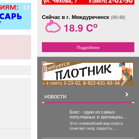
Сейчас в г. Междуреченск
(00:48)
o
18.9 C
Подробнее
реклама
НОВОСТИ
Бокс - один из самых
популярных и зрелищных
видов единоборств,
Этот олимпийский вид спорта
история которого
сочетает силу, скорость,
насчитывает не одно
выносливость и тактическое
столетие.
мастерство, а успех на ринге...