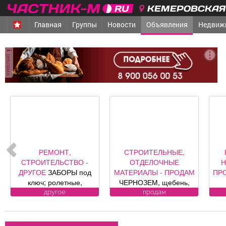
КЕМЕРОВСКАЯ 
Главная
Группы
Новости
Объявления
Недвиж
реклама
СТРОИТЕЛЬНЫЕ,
КОММЕРЧЕСКАЯ
ОТДЕЛОЧНЫЕ
НЕДВИЖИМОСТЬ -
МАТЕРИАЛЫ - ПРОДАМ
ПРОДАМ
ПОМЕЩЕНИЕ,
ЧЕРНОЗЕМ, щебень,
САЛОН красоты
песок, уголь, торф,
«Оазис», площадь 88, 8
ВО
продам
продам
гравий, шлак, отсыпка и
кв. м, по адресу ул.
к к
другие под заказ,
Юдина, 1, хороший
возможна доставка.
ремонт, полностью с
Л