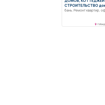
ДОМОВ, КОТТЕДЖЕЙ 
СТРОИТЕЛЬСТВО дом
бань. Ремонт квартир, офисов.
Качественно, с гарантией. 
работы под ключ, скидка
г Межд