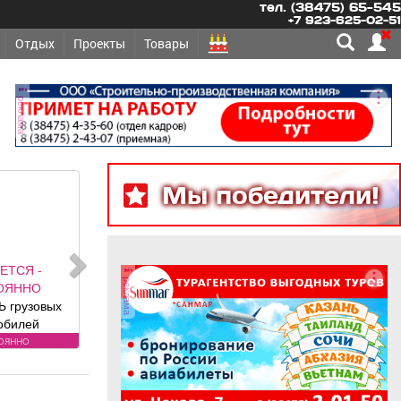
тел. (38475) 65-545
+7 923-625-02-51
Отдых
Проекты
Товары
реклама
Мы победители!
ОНТ,
реклама
ЛЬСТВО -
ЕХНИКА
ЕРКА
ТЧИКОВ на
ехника
становка,
егистрация.
янова, 5.