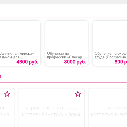
Занятия английским
Обучение по
Обучение по охра
языком для
профессии «Слесарь -
труда (Программа 
обучающихся 2-11
сантехник»
4800 руб.
8000 руб.
800 р
классов
Я
ов,
строительство домов,
строительст
дома,
коттеджей - строим дома,
коттеджей - вы