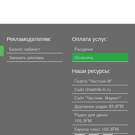
Рекламодателям:
Оплата услуг:
Бизнес-кабинет
Расценки
е
Заказать рекламу
Оплатить
Наши ресурсы:
Газета "Частник-М"
Сайт chastnik-m.ru
Сайт "Частник. Маркет"
Дорожное радио 93.4FM
Радио для двоих
105.3FM
Европа плюс 103.3FM