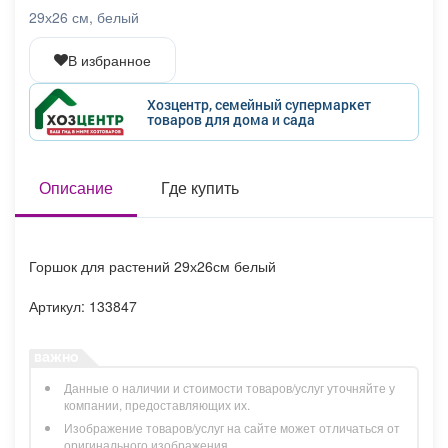
Афиша
Обучение
Проекты
29х26 см, белый
В избранное
Хозцентр, семейный супермаркет
товаров для дома и сада
Товары
Поздравления
Погода
Описание
Где купить
ТВ программа
Я - пенсионер
Горшок для растений 29х26см белый
Артикул: 133847
Данные о наличии и стоимости товаров/услуг уточняйте у
компании, предоставляющих их.
Изображение товаров/услуг на сайте может отличаться от
оригинального изображения.