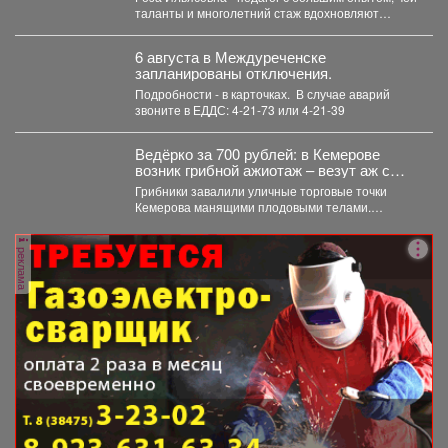
Роза Ильясовна.
таланты и многолетний стаж вдохновляют
участников на...
6 августа в Междуреченске
запланированы отключения.
Подробности - в карточках. ️ В случае аварий
звоните в ЕДДС: 4-21-73 или 4-21-39
Ведёрко за 700 рублей: в Кемерове
возник грибной ажиотаж – везут аж с
Алтая
Грибники завалили уличные торговые точки
Кемерова манящими плодовыми телами.
Корреспондент VSE42.Ru выяснил, где что есть...
реклама