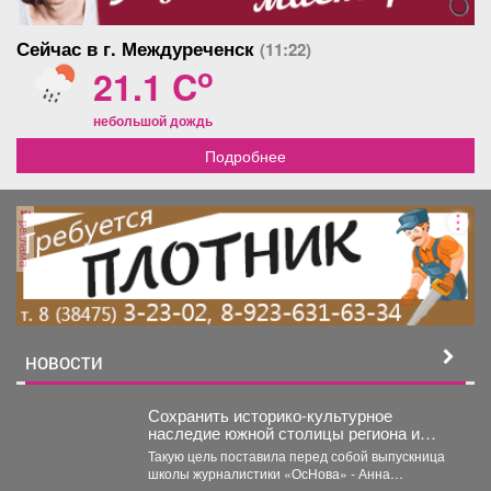
Сейчас в г. Междуреченск
(11:22)
o
21.1 C
небольшой дождь
Подробнее
реклама
НОВОСТИ
Сохранить историко-культурное
наследие южной столицы региона и
создать доступную среду.
Такую цель поставила перед собой выпускница
школы журналистики «ОсНова» - Анна
Маркелова. Результатом работы стал...