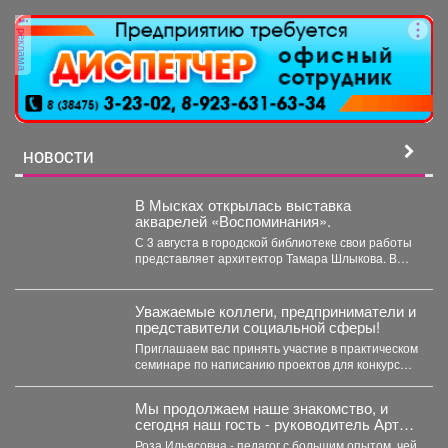
реклама
НОВОСТИ
В Мысках открылась выставка
акварелей «Воспоминания».
С 3 августа в городской библиотеке свои работы
представляет архитектор Тамара Шлыкова. В
экспозиции...
Уважаемые коллеги, предприниматели и
представители социальной сферы!
Приглашаем вас принять участие в практическом
семинаре по написанию проектов для конкурсов
«Росмолодежь.Гранты». Это уникальная...
Мы продолжаем наше знакомство, и
сегодня наш гость - руководитель Арт-
студии «Просто интересно» - Некрасова
Роза Ильясовна - педагог с большим опытом, чей