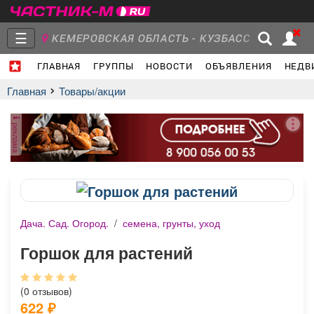
☰
КЕМЕРОВСКАЯ ОБЛАСТЬ - КУЗБАСС
ГЛАВНАЯ
ГРУППЫ
НОВОСТИ
ОБЪЯВЛЕНИЯ
НЕДВ
Главная
Группы
Новости
Главная
Товары/акции
реклама
Объявления
Недвижимость
Услуги
Дача. Сад. Огород.
/
семена, грунты, уход
Работа
Транспорт
Компании
Горшок для растений
(0 отзывов)
622
₽