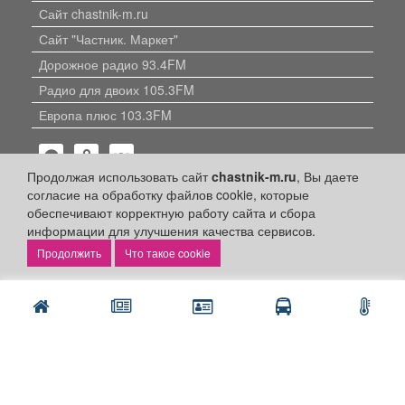
Сайт chastnik-m.ru
Сайт "Частник. Маркет"
Дорожное радио 93.4FM
Радио для двоих 105.3FM
Европа плюс 103.3FM
Продолжая использовать сайт
chastnik-m.ru
, Вы даете
согласие на обработку файлов cookie, которые
обеспечивают корректную работу сайта и сбора
информации для улучшения качества сервисов.
Политика конфиденциальности
Что такое cookie
Публикации с пометкой «Реклама», «На правах рекламы»,
«Партнёрский проект» оплачены рекламодателем.
Редакция сайта не несет ответственности за достоверность
информации, содержащейся в рекламных материалах и
объявлениях.
+16
© 2006-2026
ООО "Частник-М"