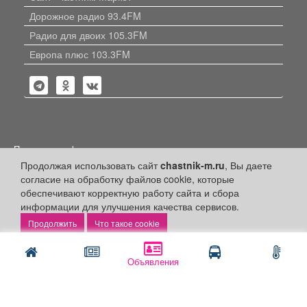
Дорожное радио 93.4FM
Радио для двоих 105.3FM
Европа плюс 103.3FM
Политика конфиденциальности
Продолжая использовать сайт
chastnik-m.ru
, Вы даете
Публикации с пометкой «Реклама», «На правах рекламы»,
согласие на обработку файлов cookie, которые
«Партнёрский проект» оплачены рекламодателем.
Редакция сайта не несет ответственности за достоверность
обеспечивают корректную работу сайта и сбора
информации, содержащейся в рекламных материалах и
информации для улучшения качества сервисов.
объявлениях.
Что такое cookie
+16
© 2006-2026
ООО "Частник-М"
Объявления