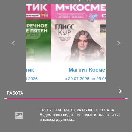
П
С
р
л
е
е
д
д
ы
у
д
ю
у
щ
щ
и
Магнит Косметик
и
й
c 29.07.2026 по 25.08.2026
й
РАБОТА
ТРЕБУЕТСЯ - МАСТЕРА МУЖСКОГО ЗАЛА
Будем рады видеть молодых и талантливых
в нашем дружном...