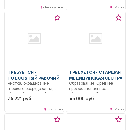
г Новокузнецк
г Мыски
ТРЕБУЕТСЯ -
ТРЕБУЕТСЯ - СТАРШАЯ
ПОДСОБНЫЙ РАБОЧИЙ
МЕДИЦИНСКАЯ СЕСТРА
Чистка, окрашивание
Образование: Среднее
игрового оборудования,
профессиональное
уборка, благоустройство и
образование.. Руководство
35 221 руб.
45 000 руб.
озеленение территории,...
младшим медицинским
персоналом, составление...
г Киселевск
г Мыски