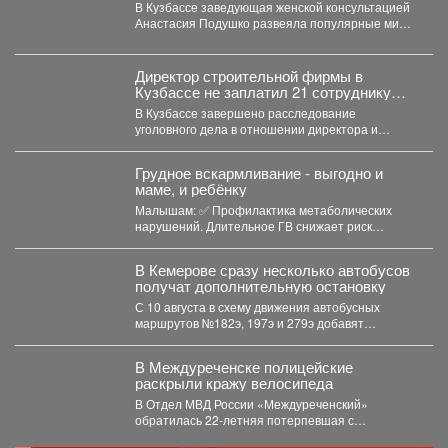
грудном вскармливании
В Кузбассе заведующая женской консультацией
Анастасия Подушко развеяла популярные мифы
о питании кормящих мам. ...
Директор строительной фирмы в
Кузбассе не заплатил 21 сотруднику
деньги
В Кузбассе завершено расследование
уголовного дела в отношении директора и
учредителя ООО «Альпина42» - компании,...
Грудное вскармливание - выгодно и
маме, и ребёнку
Малышам: ✅ Профилактика метаболических
нарушений. Длительное ГВ снижает риск
ожирения в детском...
В Кемерове сразу несколько автобусов
получат дополнительную остановку
С 10 августа в схему движения автобусных
маршрутов №182э, 197э и 279э добавят
остановку "деревня...
В Междуреченске полицейские
раскрыли кражу велосипеда
В Отдел МВД России «Междуреченский»
обратилась 22-летняя потерпевшая с
заявлением о том, что неизвестное лицо...