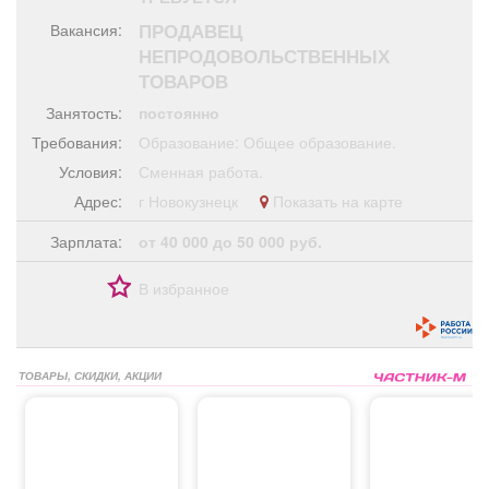
Афиша
Обучение
Проекты
ПРОДАВЕЦ
Вакансия:
НЕПРОДОВОЛЬСТВЕННЫХ
ТОВАРОВ
Занятость:
постоянно
Товары
Поздравления
Погода
Требования:
Образование: Общее образование.
Условия:
Сменная работа.
Адрес:
г Новокузнецк
Показать на карте
Зарплата:
от 40 000 до 50 000 руб.
ТВ программа
Я - пенсионер
В избранное
ТОВАРЫ, СКИДКИ, АКЦИИ