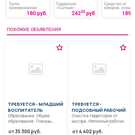
Труба
Сардельки
Средство от
хромированная
«Сытные»
комаров, клещей
мошки, слепней,
20
180 руб.
242
руб
189 р
блох «Picnic
Extreme»
ПОХОЖИЕ ОБЪЯВЛЕНИЯ
ТРЕБУЕТСЯ - МЛАДШИЙ
ТРЕБУЕТСЯ -
ВОСПИТАТЕЛЬ
ПОДСОБНЫЙ РАБОЧИЙ
Образование: Общее
Очистка территории от
образование.. Помощь
мусора.. Неполный рабочий
детям раннего возраста в
день/неполная рабочая
от 35 300 руб.
от 4 402 руб.
приеме...
неделя..