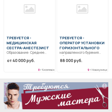
ТРЕБУЕТСЯ -
ТРЕБУЕТСЯ -
МЕДИЦИНСКАЯ
ОПЕРАТОР УСТАНОВКИ
СЕСТРА-АНЕСТЕЗИСТ
ГОРИЗОНТАЛЬНОГО
Образование: Среднее
направленного бурения
профессиональное.
Образование: Среднее
от 40 000 руб.
88 000 руб.
Коммуникабельность.
профессиональное
Ответственность..
образование..
г Киселевск
г Новокузнецк
Отделение реанимации и
Производство работ
интенсивной терапии...
буровым комплексом...
реклама