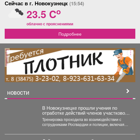
Сейчас в г. Новокузнецк
(15:54)
o
23.5 C
облачно с прояснениями
Подробнее
реклама
НОВОСТИ
В Новокузнецке прошли учения по
отработке действий членов участковой
избирательной комиссии в нештатных
Тренировка проходила во взаимодействии с
ситуациях на предстоящих выборах.
сотрудниками Росгвардии и полиции, включая
специалистов кинологической службы.