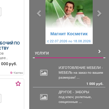
д
д
ы
у
д
ю
у
щ
щ
и
Магнит Косметик
Магнит Косметик
и
й
c 22.07.2026 по 18.08.2026
c 29.07.2026 по 25.08.2026
й
АБОЧИЙ ПО
СТВУ
УСЛУГИ
ов
щее
 000 руб.
и
ИЗГОТОВЛЕНИЕ МЕБЕЛИ -
итории,
МЕБЕЛЬ на
заказ по вашим
г Калтан
размерам! ...
1 000 руб.
ДРУГОЕ - ЗАБОРЫ
под
ключ; ролетные,
секционные ...