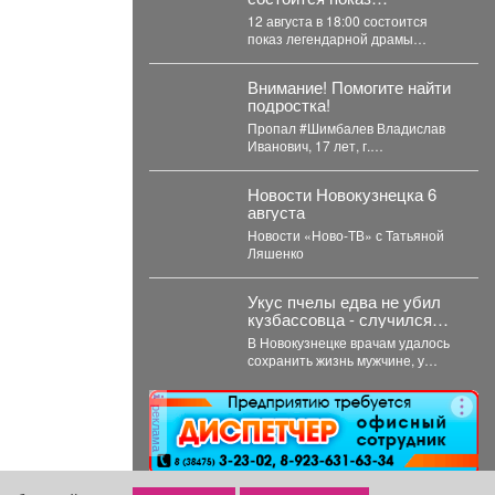
легендарной драмы
12 августа в 18:00 состоится
«Мужики!.
показ легендарной драмы
«Мужики!..» (1981) режиссёра
Искры Бабич. Фильм,...
Внимание! Помогите найти
подростка!
Пропал #Шимбалев Владислав
Иванович, 17 лет, г.
#Новокузнецк. С 3 августа 2026
года его...
Новости Новокузнецка 6
августа
Новости «Ново-ТВ» с Татьяной
Ляшенко
Укус пчелы едва не убил
кузбассовца - случился
инфаркт
В Новокузнецке врачам удалось
сохранить жизнь мужчине, у
которого после укуса пчелы
развился тяжелейший инфаркт....
реклама