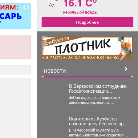
16.1 C
 5 разряда,
000 руб. 6
небольшой дождь
/п от 37000
Подробнее
ициальное
тройство
. пакет ООО
терлок-Н»
реклама
НОВОСТИ
В Березовском сотрудники
Госавтоинспекции
привлекли к
🏍При надзоре за дорожным
ответственности водителя
движением инспекторы
мотоцикла, не имеющего
остановили водителя кроссового
права управления
мотоцикла. При проверке
документов было установлено,...
Водители из Кузбасса
назвали цену бензина, при
которой откажутся от авто
В Кемеровской области 29%
автомобилистов уже сократили