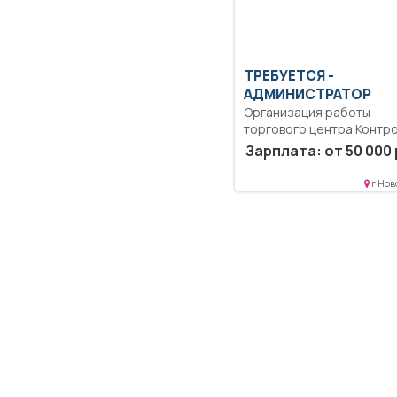
ТРЕБУЕТСЯ -
АДМИНИСТРАТОР
Организация работы
торгового центра Контро
соблюдением правил для.
Зарплата: от 50 000 
г Нов