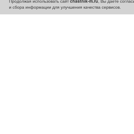
Продолжая использовать сайт
chastnik-m.ru
, Вы даете согла
и сбора информации для улучшения качества сервисов.
Разделы сайта:
Быстрые ссылки:
Объявления
Установить приложени
Новости
Личный кабинет
Компании
Подать объявление
Афиша
Подать объявление в
Расписание занятий
газету
Расписание автобусов
Поздравить
Погода
Скачать газету "Частник-
М"
Контакты
Наши вакансии