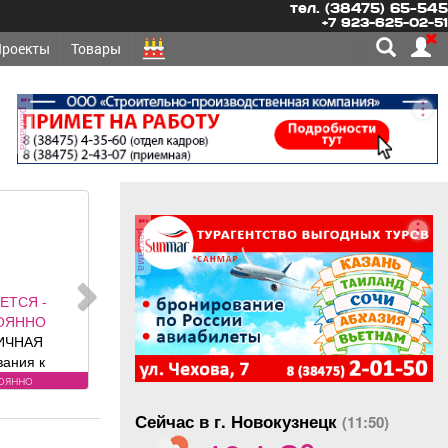
тел. (38475) 65-545
+7 923-625-02-51
Проекты
Товары
реклама
реклама
ЕТСЯ -
ОЯННО
ННИКИ,
ННИКИ-
Требования
оянно
у: лицензия.
Сейчас в г. Новокузнецк
овия:
(11:50)
o
РОВАННЫЕ