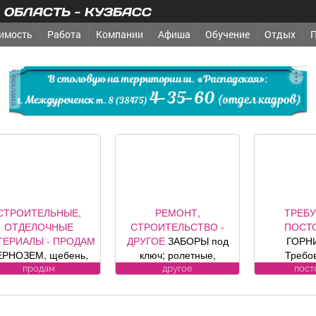
ОБЛАСТЬ - КУЗБАСС
имость
Работа
Компании
Афиша
Обучение
Отдых
реклама
РЕМОНТ,
ТРЕБУЕТСЯ -
ТРЕБУ
ТРОИТЕЛЬСТВО -
ПОСТОЯННО
ПОСТ
РУГОЕ
ЗАБОРЫ под
ГОРНИЧНАЯ
ОХРА
ключ; ролетные,
Требования к
ОХРА
кционные ворота (от
кандидату: без опыта
ВОДИТЕЛИ 
другое
постоянно
пост
официального
работы Обязанности:
к кандидат
представителя
-Влажная и сухая
Усл
омпании DoorHan);
уборка номеров и
ЛИЦЕНЗИ