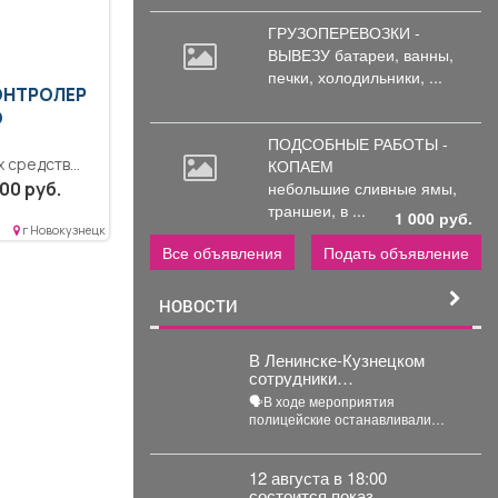
ГРУЗОПЕРЕВОЗКИ -
ВЫВЕЗУ батареи,
ванны,
печки, холодильники, ...
КОНТРОЛЕР
О
ПОДСОБНЫЕ РАБОТЫ -
х средств
КОПАЕМ
еднее
00 руб.
небольшие
сливные ямы,
ое
траншеи, в ...
1 000 руб.
полнение
г Новокузнецк
ике...
Все объявления
Подать объявление
НОВОСТИ
В Ленинске-Кузнецком
сотрудники
Госавтоинспекции провели
🗣В ходе мероприятия
акцию «Будь трезвым в
полицейские останавливали
пути»
водителей, проводили с ними
беседы и напоминали, что
правила дорожного...
12 августа в 18:00
состоится показ