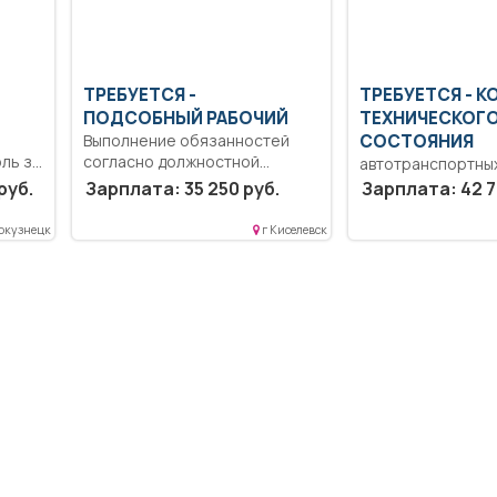
ТРЕБУЕТСЯ -
ТРЕБУЕТСЯ - 
ПОДСОБНЫЙ РАБОЧИЙ
ТЕХНИЧЕСКОГ
Выполнение обязанностей
СОСТОЯНИЯ
ль за
согласно должностной
автотранспортны
..
инструкции.. Неполный
Образование: Ср
руб.
Зарплата: 35 250 руб.
Зарплата: 42 7
рабочий день/неполная
профессиональн
рабочая...
образование.. Вы
окузнецк
г Киселевск
работ по диагност