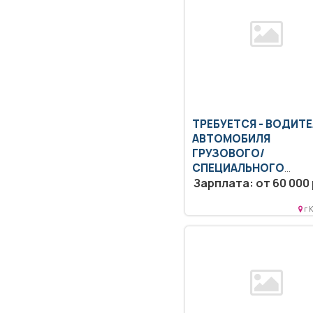
ТРЕБУЕТСЯ - ВОДИТ
АВТОМОБИЛЯ
ГРУЗОВОГО/
СПЕЦИАЛЬНОГО
Образование: Общее
Зарплата: от 60 000 
образование.. Доставка 
сопровождение техничес
г 
медицинских...