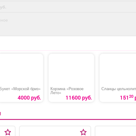
администраторов.
уб.
Условия: График:
Сменный Занятость:
нное
Постоянная Способ
оформления: Трудовой
договор Количество
рабочих часов в день: 8
Частота выплат:
Дважды в месяц Сфера
деятельности
компании: Гостиничный
бизнес и туризм Смены:
2/2 Рабочее место:
Гостиница
Букет «Морской бриз»
Корзина «Розовое
Сланцы цельноли
Лето»
20
4000 руб.
11600 руб.
151
Я