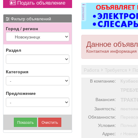
Подать объявление
Вывоз мусора.
от
реклама
ви
ме
Фильтр объявлений
Город / регион
П
Данное объявл
Раздел
Контактная информация 
работа
требуется
п
Категория
В компанию:
Кузбасс
ТРЕБУ
Предложение
ТРАКТ
Вакансия:
Занятость:
постоя
Обязанности:
Перевозк
Условия:
Полный 
Адрес:
г Ново