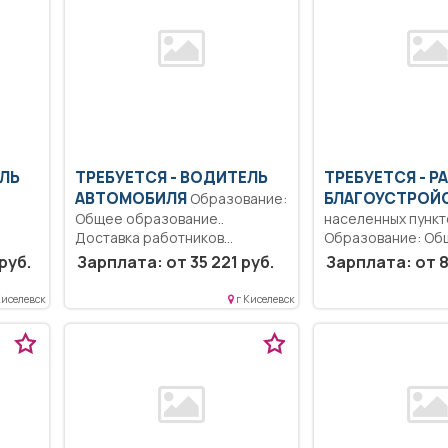
ЕЛЬ
ТРЕБУЕТСЯ - ВОДИТЕЛЬ
ТРЕБУЕТСЯ - Р
АВТОМОБИЛЯ
БЛАГОУСТРОЙ
Образование:
Общее образование..
населенных пункт
Доставка работников
Образование: Об
организации до места
образование..
руб.
Зарплата: от 35 221 руб.
Зарплата: от 8
работы.....
Благоустройство 
и
озеленение терр
ких и
Киселевск
г Киселевск
прополка...