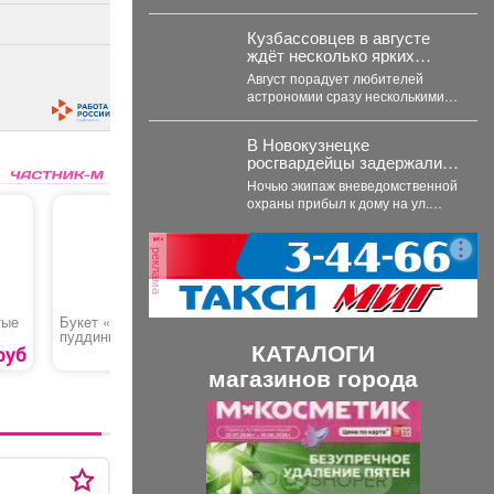
использование личного
транспорта из‑за стоимости
Кузбассовцев в августе
топлива. При этом...
ждёт несколько ярких
астрономических событий
Август порадует любителей
астрономии сразу несколькими
яркими событиями. Первое
важное явление месяца -
В Новокузнецке
частное лунное...
росгвардейцы задержали
дебошира, повредившего
Ночью экипаж вневедомственной
окно и дверь квартиры
охраны прибыл к дому на ул.
сожительницы
Мичурина. На месте стражи
правопорядка обнаружили...
реклама
тые
Букет «Розовый
Резка стекла
Букет «В
пуддинг»
КАТАЛОГИ
руб
2550 руб.
2150 руб.
магазинов города
П
С
р
л
е
е