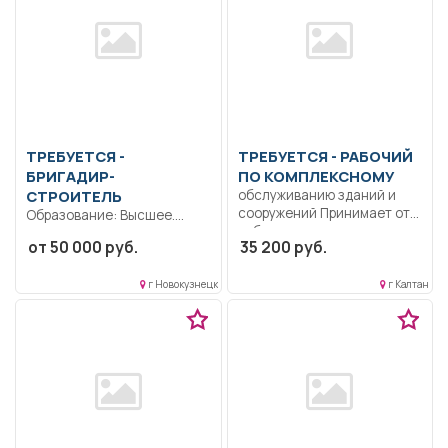
ТРЕБУЕТСЯ -
ТРЕБУЕТСЯ - РАБОЧИЙ
БРИГАДИР-
ПО КОМПЛЕКСНОМУ
СТРОИТЕЛЬ
обслуживанию зданий и
сооружений Принимает от
Образование: Высшее.
работников заявки на
Ответственность.
от 50 000 руб.
35 200 руб.
ремонт,...
Коммуникабельность.
Дисциплинированность.
г Новокузнецк
г Калтан
Знание основ работы с
компьютером.....