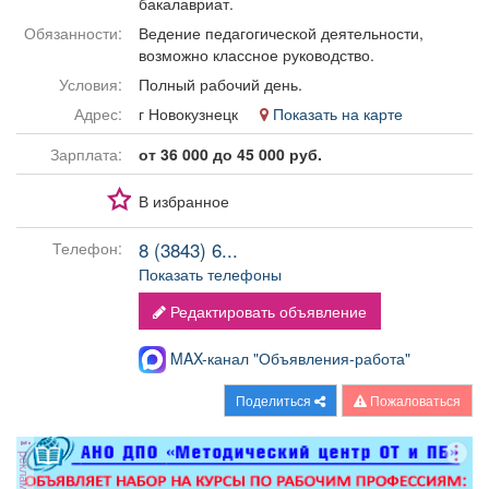
бакалавриат.
Афиша
Обучение
Проекты
Обязанности:
Ведение педагогической деятельности,
возможно классное руководство.
Условия:
Полный рабочий день.
Адрес:
г Новокузнецк
Показать на карте
Товары
Поздравления
Погода
Зарплата:
от 36 000 до 45 000 руб.
В избранное
8 (3843) 6...
Телефон:
ТВ программа
Я - пенсионер
Показать телефоны
Редактировать объявление
MAX-канал "Объявления-работа"
Поделиться
Пожаловаться
реклама