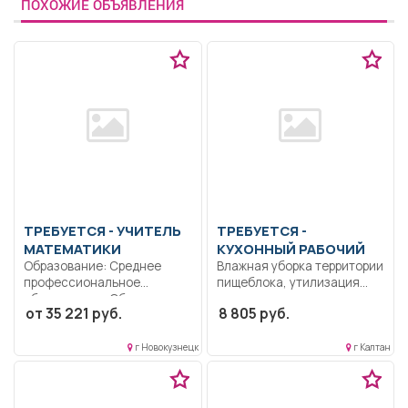
ПОХОЖИЕ ОБЪЯВЛЕНИЯ
ТРЕБУЕТСЯ - УЧИТЕЛЬ
ТРЕБУЕТСЯ -
МАТЕМАТИКИ
КУХОННЫЙ РАБОЧИЙ
Образование: Среднее
Влажная уборка территории
профессиональное
пищеблока, утилизация
образование.. Обучение
производственных
от 35 221 руб.
8 805 руб.
методам понимания
отходов.. Неполный
сообщения: анализ,...
рабочий...
г Новокузнецк
г Калтан