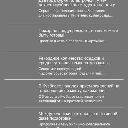
летнего кузбасского студента нашли рак
в груди
Серьезное онкологическое заболевание
диагностировали у 19-летнего кузбассовца,
который на протяжении двух лет активно курил
электронные...
Пожар не предупреждает, но вы можете
быть готовы!
Простые и чёткие правила - в карточках.
Рекордное количество осадков и
среднесуточная температура как в
тропиках.
Синоптики новокузнецкой
гидрометобсерватории подвели итоги
прошедшего июля. Подробнее о том, каким
выдался второй месяц лета...
В Кузбассе начался прием заявлений на
голосование по месту нахождения
С 3 августа в Кузбассе стартовал прием
заявлений от избирателей, желающих
проголосовать на предстоящих выборах...
Междуреченские котельные в активной
фазе подготовки.
Продолжаем тему жилищно-коммунального