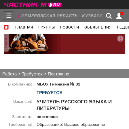
☰
КЕМЕРОВСКАЯ ОБЛАСТЬ - КУЗБАСС
ГЛАВНАЯ
ГРУППЫ
НОВОСТИ
ОБЪЯВЛЕНИЯ
НЕДВ
Главная
Группы
Новости
реклама
Объявления
Недвижимость
Услуги
работа
требуется
постоянно
В компанию:
МБОУ Гимназия № 32
ТРЕБУЕТСЯ
Работа
Транспорт
Компании
УЧИТЕЛЬ РУССКОГО ЯЗЫКА И
Вакансия:
ЛИТЕРАТУРЫ
Занятость:
постоянно
Требования:
Образование: Высшее образование -