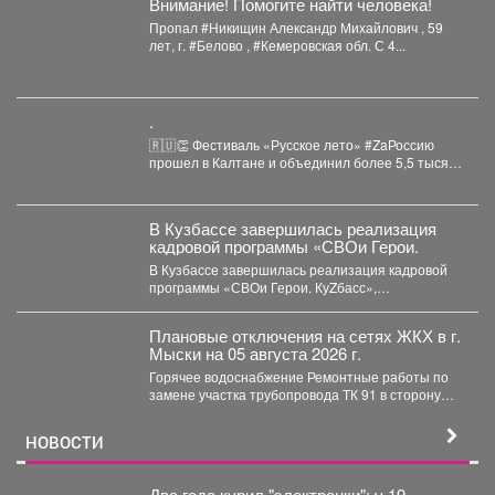
Внимание! Помогите найти человека!
Пропал #Никищин Александр Михайлович , 59
лет, г. #Белово , #Кемеровская обл. С 4...
.
🇷🇺👏 Фестиваль «Русское лето» #ZaРоссию
прошел в Калтане и объединил более 5,5 тысяч
горожан. Детские...
В Кузбассе завершилась реализация
кадровой программы «СВОи Герои.
В Кузбассе завершилась реализация кадровой
программы «СВОи Герои. КуZбасс»,
направленной на социальную адаптацию
ветеранов специальной...
Плановые отключения на сетях ЖКХ в г.
Мыски на 05 августа 2026 г.
Горячее водоснабжение Ремонтные работы по
замене участка трубопровода ТК 91 в сторону
т.37 ул....
НОВОСТИ
Два года курил "электронки": у 19-