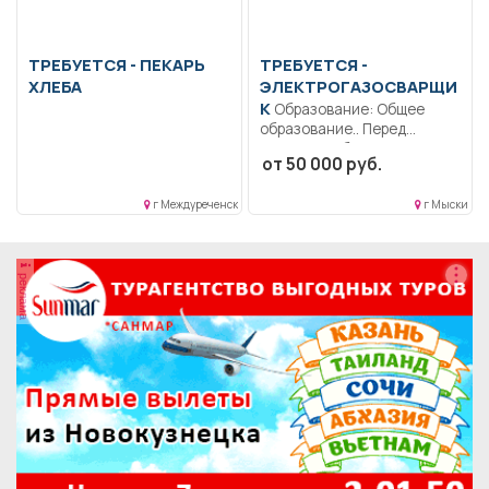
ТРЕБУЕТСЯ - ПЕКАРЬ
ТРЕБУЕТСЯ -
ХЛЕБА
ЭЛЕКТРОГАЗОСВАРЩИ
К
Образование: Общее
образование.. Перед
началом рабочего дня
от 50 000 руб.
(смены)
электрогазосварщик...
г Междуреченск
г Мыски
реклама