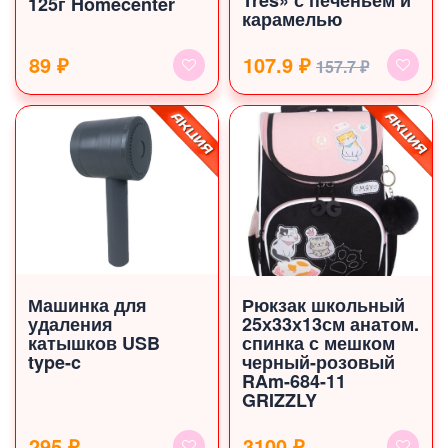
Tres» с печеньем и
125г Homecenter
карамелью
89 ₽
107.9 ₽
157.7 ₽
Машинка для
Рюкзак школьный
удаления
25х33х13см анатом.
катышков USB
спинка с мешком
type-c
черный-розовый
RAm-684-11
GRIZZLY
295 ₽
3100 ₽