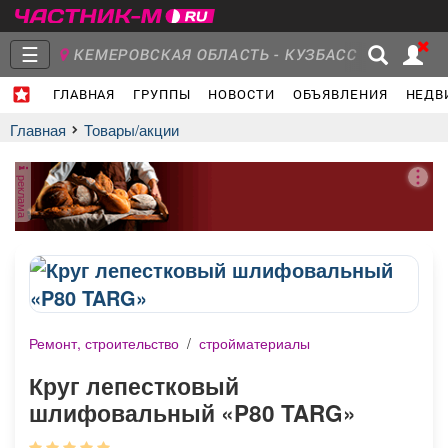
☰
КЕМЕРОВСКАЯ ОБЛАСТЬ - КУЗБАСС
ГЛАВНАЯ
ГРУППЫ
НОВОСТИ
ОБЪЯВЛЕНИЯ
НЕДВ
Главная
Группы
Новости
Главная
Товары/акции
реклама
Объявления
Недвижимость
Услуги
Ремонт, строительство
/
стройматериалы
Работа
Транспорт
Компании
Круг лепестковый
шлифовальный «P80 TARG»