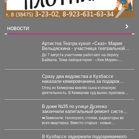
НОВОСТИ
Артистка Театра кукол «Сказ» Мария
Вельдяскина - участница театральной
лаборатории «Хии Морин: поэзия
До 7 августа участники работают на берегу
стихий» на Байкале.
Байкала. Тема лаборатории - «Хии Морин»
(«конь ветра»),...
Сразу два ведомства в Кузбассе
наказали кемеровчанина за подарок
сыну
Отец из Кемерова вовлёк сына в опасную
деятельность. В Кемерове суд вынес приговор
отцу,...
В доме №35 по улице Дузенко
закончили капитальный ремонт системы
отопления.
➡️Заменили: теплоузел, стояки, радиаторы во
всех квартирах. Вместо старых - новые
биметаллические батареи (они сделаны...
В Кузбассе задержали подозреваемого