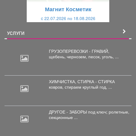
щ
и
Магнит Косметик
и
й
c 22.07.2026 по 18.08.2026
й
УСЛУГИ
ГРУЗОПЕРЕВОЗКИ - ГРАВИЙ,
щебень,
чернозем, песок, уголь, ...
ХИМЧИСТКА, СТИРКА - СТИРКА
ковров,
стираем круглый год, ...
ДРУГОЕ - ЗАБОРЫ под
ключ; ролетные,
секционные ...