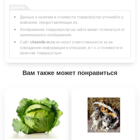
Данные о наличии и стоимости товаров/услуг уточняйте у
компании, предоставляющих их.
Изображение товаров/услуг на сайте может отличаться от
оригинального изображения.
Сайт
chastnik-m.ru
не несет ответственности за не
совпадение информации в описании, в т.ч. о стоимости и
качестве товара/услуги.
Вам также может понравиться