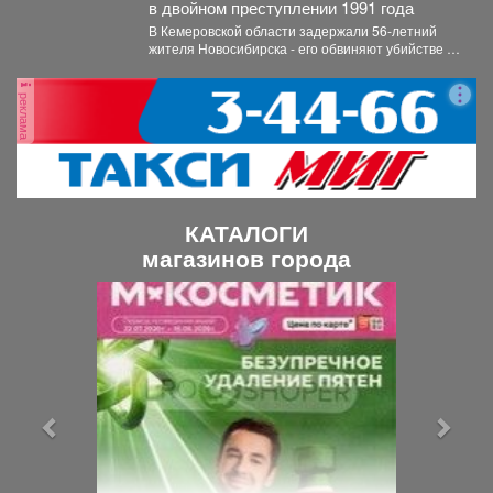
в двойном преступлении 1991 года
В Кемеровской области задержали 56‑летний
жителя Новосибирска - его обвиняют убийстве и
покушении на убийство,...
реклама
КАТАЛОГИ
магазинов города
П
С
р
л
е
е
д
д
ы
у
д
ю
у
щ