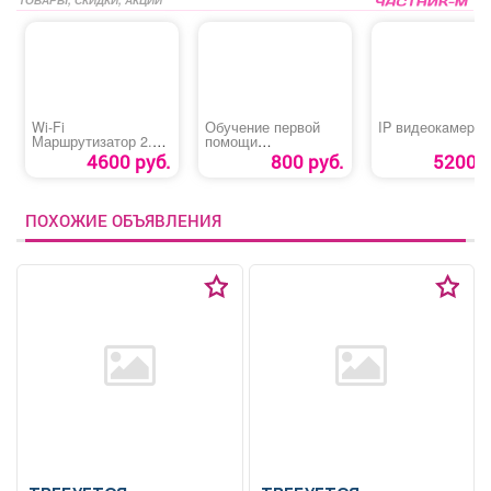
Wi-Fi
Обучение первой
IP видеокaмepa 
Маршрутизатор 2.4 /
помощи
5 ГГц (1000 Мбит/с)
пострадавшим на
4600 руб.
800 руб.
5200 р
производстве
ПОХОЖИЕ ОБЪЯВЛЕНИЯ