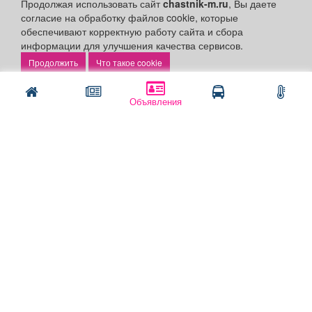
Продолжая использовать сайт
chastnik-m.ru
, Вы даете
Скачать газету "Частник-М"
согласие на обработку файлов cookie, которые
обеспечивают корректную работу сайта и сбора
Рекламодателям:
информации для улучшения качества сервисов.
Бизнес-кабинет
Что такое cookie
Заказать рекламу
Объявления
Оплата услуг:
Расценки
Оплатить
Наши ресурсы:
Газета "Частник-М"
Сайт chastnik-m.ru
Сайт "Частник. Маркет"
Дорожное радио 93.4FM
Радио для двоих 105.3FM
Европа плюс 103.3FM