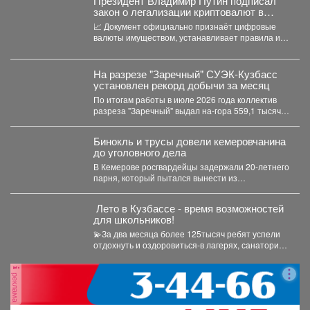
Президент Владимир Путин подписал
закон о легализации криптовалют в
России.
📈 Документ официально признаёт цифровые
валюты имуществом, устанавливает правила их
оборота и гарантирует судебную защиту...
На разрезе "Заречный" СУЭК-Кузбасс
установлен рекорд добычи за месяц
По итогам работы в июле 2026 года коллектив
разреза "Заречный" выдал на-гора 559,1 тысяч
тонн...
Бинокль и трусы довели кемеровчанина
до уголовного дела
В Кемерове росгвардейцы задержали 20-летнего
парня, который пытался вынести из
гипермаркета необычный комплектвещей. В...
️ Лето в Кузбассе - время возможностей
для школьников!
💫За два месяца более 125тысяч ребят успели
отдохнуть и оздоровиться-в лагерях, санаториях
и на туристических...
реклама