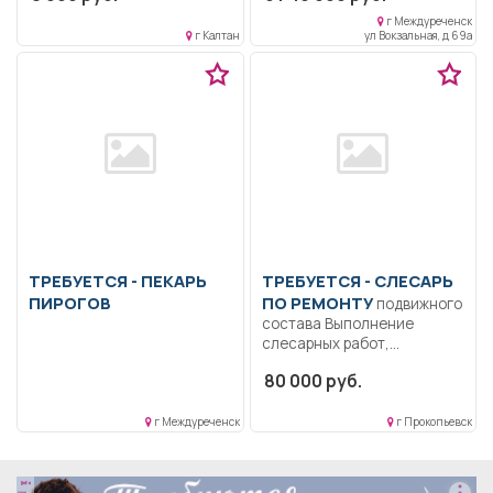
г Междуреченск
г Калтан
ул Вокзальная, д 69а
ТРЕБУЕТСЯ - ПЕКАРЬ
ТРЕБУЕТСЯ - СЛЕСАРЬ
ПИРОГОВ
ПО РЕМОНТУ
подвижного
состава Выполнение
слесарных работ,
связанных с ремонтом
80 000 руб.
грузовых вагонов.....
г Междуреченск
г Прокопьевск