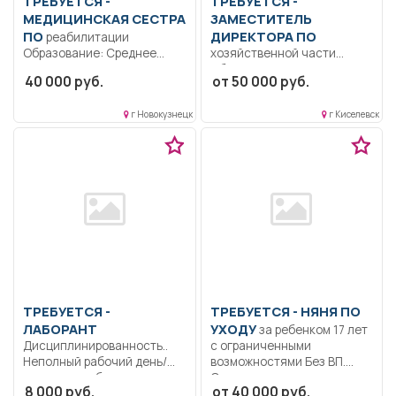
ТРЕБУЕТСЯ -
ТРЕБУЕТСЯ -
МЕДИЦИНСКАЯ СЕСТРА
ЗАМЕСТИТЕЛЬ
ПО
ДИРЕКТОРА ПО
реабилитации
Образование: Среднее
хозяйственной части
профессиональное
Образование: Высшее
40 000 руб.
от 50 000 руб.
образование.. Оказание
образование —
доврачебной помощи . В...
бакалавриат.. Создание и
г Новокузнецк
г Киселевск
обеспечение...
ТРЕБУЕТСЯ -
ТРЕБУЕТСЯ - НЯНЯ ПО
ЛАБОРАНТ
УХОДУ
за ребенком 17 лет
Дисциплинированность..
с ограниченными
Неполный рабочий день/
возможностями Без ВП.
неполная рабочая неделя..
Ответственная,...
8 000 руб.
от 40 000 руб.