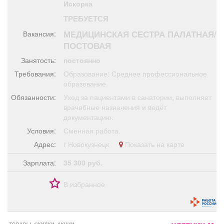
Искорка
Афиша
Обучение
Проекты
ТРЕБУЕТСЯ
МЕДИЦИНСКАЯ СЕСТРА ПАЛАТНАЯ/
Вакансия:
ПОСТОВАЯ
Занятость:
постоянно
Товары
Поздравления
Погода
Требования:
Образование: Среднее профессиональное
образование.
Обязанности:
Уход за пациентами в санатории, выполняет
врачебные назначения и ведёт
документацию.
ТВ программа
Я - пенсионер
Условия:
Сменная работа.
Адрес:
г Новокузнецк
Показать на карте
Зарплата:
35 300 руб.
В избранное
ТОВАРЫ, СКИДКИ, АКЦИИ