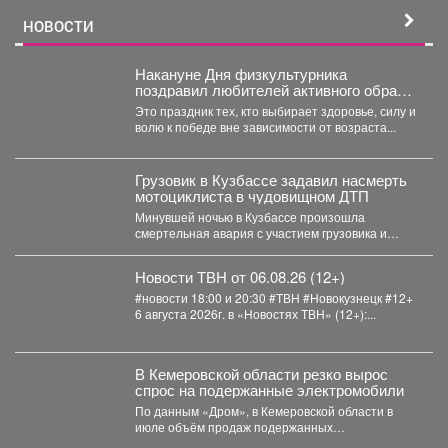
НОВОСТИ
Накануне Дня физкультурника
поздравил любителей активного образа
жизни!
Это праздник тех, кто выбирает здоровье, силу и
волю к победе вне зависимости от возраста...
Грузовик в Кузбассе задавил насмерть
мотоциклиста в чудовищном ДТП
Минувшей ночью в Кузбассе произошла
смертельная авария с участием грузовика и
мотоцикла. В среду,...
Новости ТВН от 06.08.26 (12+)
#новости 18:00 и 20:30 #ТВН #Новокузнецк #12+
6 августа 2026г. в «Новостях ТВН» (12+):...
В Кемеровской области резко вырос
спрос на подержанные электромобили
По данным «Дром», в Кемеровской области в
июле объём продаж подержанных
электромобилей увеличился на 233...