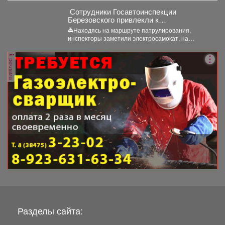
‍ Сотрудники Госавтоинспекции
Березовского привлекли к
ответственности водителя
🚔Находясь на маршруте патрулирования,
электросамоката, который перевозил
инспекторы заметили электросамокат, на
ребенка
котором находилась мать с ребенком без
мотошлемов....
реклама
Разделы сайта: