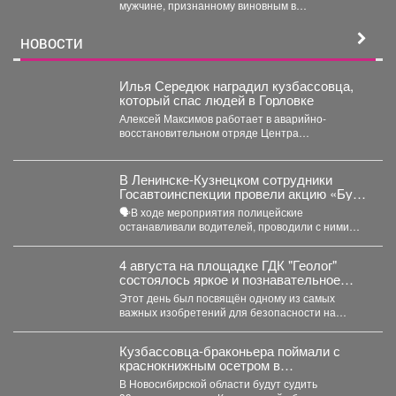
мужчине, признанному виновным в
преступлениях против половой
неприкосновенности малолетней девочки....
НОВОСТИ
Илья Середюк наградил кузбассовца,
который спас людей в Горловке
Алексей Максимов работает в аварийно-
восстановительном отряде Центра
оперативного контроля жилищно-коммунального
и дорожного комплекса Кузбасса с...
В Ленинске-Кузнецком сотрудники
Госавтоинспекции провели акцию «Будь
трезвым в пути»
🗣В ходе мероприятия полицейские
останавливали водителей, проводили с ними
беседы и напоминали, что правила дорожного...
4 августа на площадке ГДК "Геолог"
состоялось яркое и познавательное
мероприятие - "День Светофора".
Этот день был посвящён одному из самых
важных изобретений для безопасности на
дорогах. В доступной...
Кузбассовца-браконьера поймали с
краснокнижным осетром в
Новосибирске
В Новосибирской области будут судить