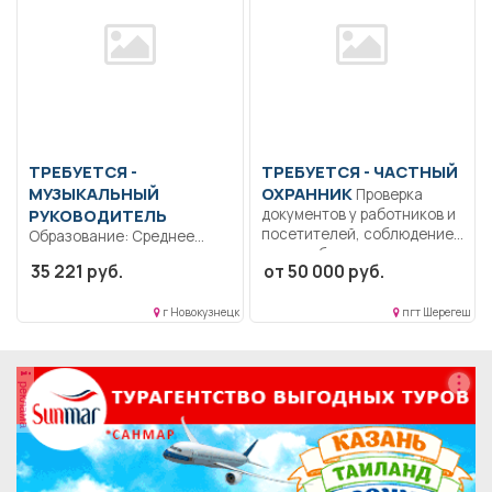
ТРЕБУЕТСЯ -
ТРЕБУЕТСЯ - ЧАСТНЫЙ
МУЗЫКАЛЬНЫЙ
ОХРАННИК
Проверка
РУКОВОДИТЕЛЬ
документов у работников и
посетителей, соблюдение
Образование: Среднее
внутриобъектового и...
профессиональное
35 221 руб.
от 50 000 руб.
образование.. Проведение
уроков музыки.. Полный
г Новокузнецк
пгт Шерегеш
рабочий...
реклама