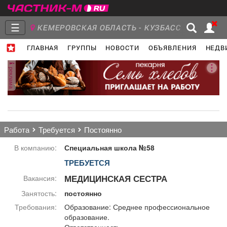
☰
КЕМЕРОВСКАЯ ОБЛАСТЬ - КУЗБАСС
ГЛАВНАЯ
ГРУППЫ
НОВОСТИ
ОБЪЯВЛЕНИЯ
НЕДВ
Главная
Группы
Новости
реклама
Объявления
Недвижимость
Услуги
работа
требуется
постоянно
В компанию:
Специальная школа №58
ТРЕБУЕТСЯ
Работа
Транспорт
Компании
МЕДИЦИНСКАЯ СЕСТРА
Вакансия:
Занятость:
постоянно
Требования:
Образование: Среднее профессиональное
образование.