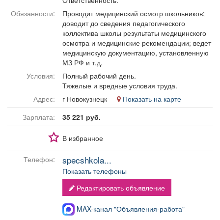
Ответственность.
Афиша
Обучение
Проекты
Обязанности:
Проводит медицинский осмотр школьников;
доводит до сведения педагогического
коллектива школы результаты медицинского
осмотра и медицинские рекомендации; ведет
медицинскую документацию, установленную
Товары
Поздравления
Погода
МЗ РФ и т.д.
Условия:
Полный рабочий день.
Тяжелые и вредные условия труда.
Адрес:
г Новокузнецк
Показать на карте
ТВ программа
Я - пенсионер
Зарплата:
35 221 руб.
В избранное
specshkola...
Телефон:
Показать телефоны
Редактировать объявление
MAX-канал "Объявления-работа"