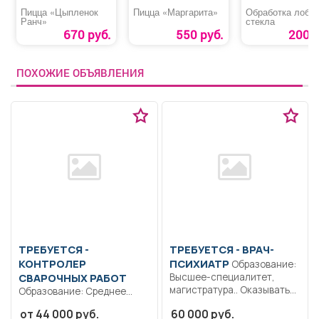
Пицца «Цыпленок
Пицца «Маргарита»
Обработка лобов
Ранч»
стекла
670 руб.
550 руб.
200 р
ПОХОЖИЕ ОБЪЯВЛЕНИЯ
ТРЕБУЕТСЯ -
ТРЕБУЕТСЯ - ВРАЧ-
КОНТРОЛЕР
ПСИХИАТР
Образование:
СВАРОЧНЫХ РАБОТ
Высшее-специалитет,
магистратура.. Оказывать
Образование: Среднее
воспитанникам учреждения
профессиональное..
от 44 000 руб.
60 000 руб.
психиатрическую помощь.
Выполняет обязанности по