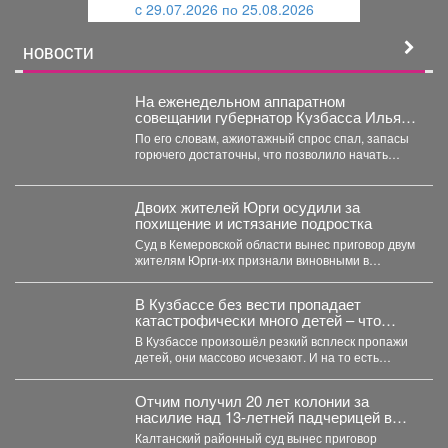
c 29.07.2026 по 25.08.2026
й
НОВОСТИ
На еженедельном аппаратном
совещании губернатор Кузбасса Илья
Середюк заявил о стабилизации
По его словам, ажиотажный спрос спал, запасы
ситуации с топливом в регионе.
горючего достаточны, что позволило начать
отмену ограничений на...
Двоих жителей Юрги осудили за
похищение и истязание подростка
Суд в Кемеровской области вынес приговор двум
жителям Юрги-их признали виновными в
похищении, истязании и...
В Кузбассе без вести пропадает
катастрофически много детей – что
происходит
В Кузбассе произошёл резкий всплеск пропажи
детей, они массово исчезают. И на то есть
причина....
Отчим получил 20 лет колонии за
насилие над 13‑летней падчерицей в
Кузбассе
Калтанский районный суд вынес приговор