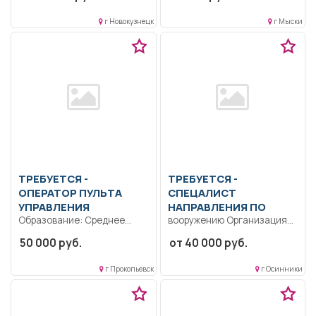
Выполнять...
контролю качества
г Новокузнецк
г Мыски
сварных...
ТРЕБУЕТСЯ -
ТРЕБУЕТСЯ -
ОПЕРАТОР ПУЛЬТА
СПЕЦАЛИСТ
УПРАВЛЕНИЯ
НАПРАВЛЕНИЯ ПО
Образование: Среднее
вооружению Организация
профессиональное
вооружения в Отделе..
50 000 руб.
от 40 000 руб.
образование.. Погрузка ЖД
Полный рабочий день..
вагонов; Ведение
г Прокопьевск
г Осинники
отчётных...